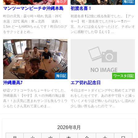
海ログ
海日記
マンツーマンビーチ＠沖縄本島
初渡名喜！
昨日の天気：曇り時々晴れ 気温：25℃
初渡名喜❢記憶に残る魚影でした。【アッ
水温：22℃ 風向：東→北西 波高：
キー】 初・渡名喜でした!!キレー❣の一
1.5m どーもHATAちゃんです！昨日のログ
言。カメには会えなかったけど、ナポレオ
をサクッとまとめ...
ンに感動でした😊【えり】...
海日記
ワースタ日記
沖縄最高⤴
エア切れ記念日
砂辺ソフトコーラルちょーキレイでした。
今日はボートダイビング中に初めてエア切
沖縄最高！【やす】 久々の沖縄の海は最
れをしたセイです、あの水中で段々と減っ
高！！お天気に恵まれサンゴも魚もウミウ
ていくメモリほど怖いものはないし流れが
シもたくさん見れて楽しめま...
少し強い所もあったので マ...
2026年8月