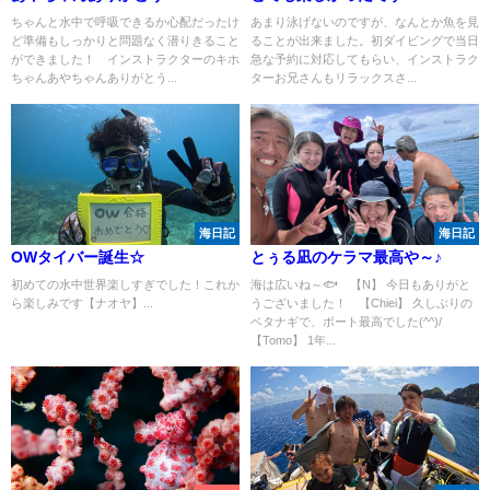
ちゃんと水中で呼吸できるか心配だったけ
あまり泳げないのですが、なんとか魚を見
ど準備もしっかりと問題なく潜りきること
ることが出来ました。初ダイビングで当日
ができました！ インストラクターのキホ
急な予約に対応してもらい、インストラク
ちゃんあやちゃんありがとう...
ターお兄さんもリラックスさ...
海日記
海日記
OWタイバー誕生☆
とぅる凪のケラマ最高や～♪
初めての水中世界楽しすぎでした！これか
海は広いね～🐟 【N】 今日もありがと
ら楽しみです【ナオヤ】...
うございました！ 【Chiei】 久しぶりの
ベタナギで、ボート最高でした(^^)/
【Tomo】 1年...