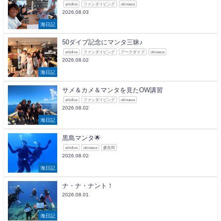
arkdive
ファンダイビング
okinawa
2026.08.03
海日記
50ダイブ記念にマンタ三昧♪
arkdive
ファンダイビング
アークダイブ
okinawa
2026.08.02
海日記
サメ＆カメ＆マンタを見たOW講習
arkdive
ファンダイビング
okinawa
2026.08.02
海日記
黒島マンタ🌟
arkdive
okinawa
慶良間
2026.08.02
海日記
ナ・ナ・ナント！
2026.08.01
海日記