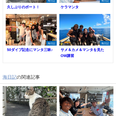
海日記
海日記
久しぶりのボート！
ケラマンタ
海日記
海日記
50ダイブ記念にマンタ三昧♪
サメ＆カメ＆マンタを見た
OW講習
海日記
の関連記事