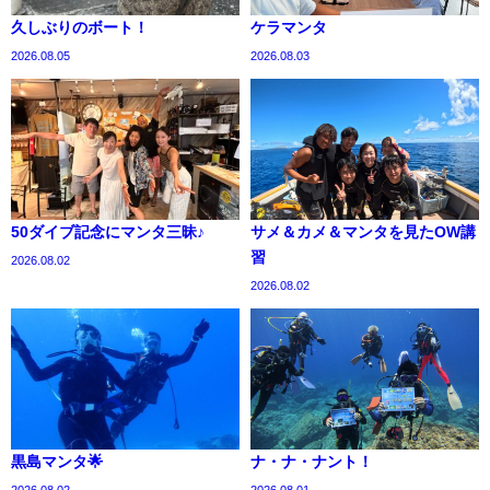
久しぶりのボート！
ケラマンタ
2026.08.05
2026.08.03
50ダイブ記念にマンタ三昧♪
サメ＆カメ＆マンタを見たOW講
習
2026.08.02
2026.08.02
黒島マンタ🌟
ナ・ナ・ナント！