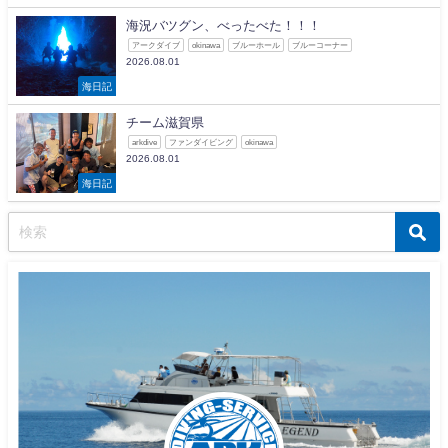
海況バツグン、べったべた！！！
アークダイブ
okinawa
ブルーホール
ブルーコーナー
2026.08.01
海日記
チーム滋賀県
arkdive
ファンダイビング
okinawa
2026.08.01
海日記