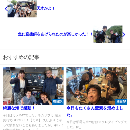
天才かよ！
魚に直接餌をあげられたのが楽しかった！！
おすすめの記事
海日記
海日記
綺麗な海で感動！
今日もたくさん窒素を溜めまし
た。
今日はカメDAYでした。ネムリブカ3匹も
見れてGOOD！！【ミネ】 久しぶりに潜
今日は畑尾先生のほぼマクロダイビングで
って慣れないこともありましたが、キレイ
した。(>_...