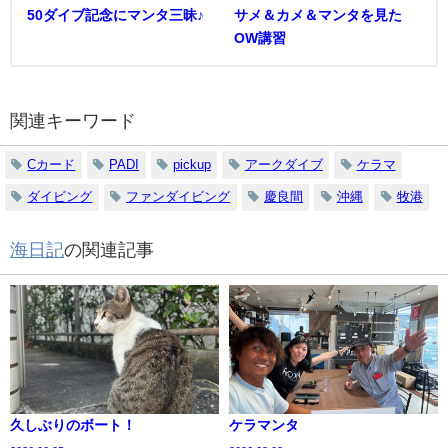
50ダイブ記念にマンタ三昧♪
サメ＆カメ＆マンタを見た
OW講習
関連キーワード
Cカード
PADI
pickup
アークダイブ
ケラマ
ダイビング
ファンダイビング
慶良間
沖縄
牧港
海日記
の関連記事
久しぶりのボート！
ケラマンタ