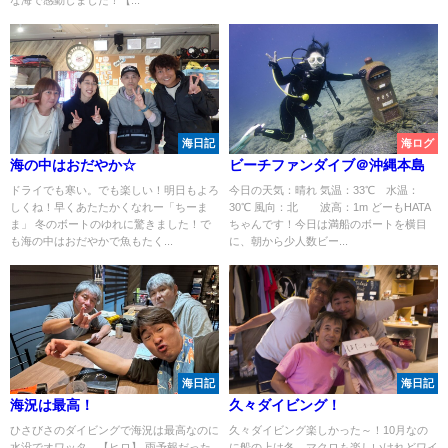
な海で感動しました！【...
海日記
海ログ
海の中はおだやか☆
ビーチファンダイブ＠沖縄本島
ドライでも寒い。でも楽しい！明日もよろ
今日の天気：晴れ 気温：33℃ 水温：
しくね！早くあたたかくなれー「ちーま
30℃ 風向：北 波高：1m どーもHATA
ま」 冬のボートのゆれに驚きました！で
ちゃんです！今日は満船のボートを横目
も海の中はおだやかで魚もたく...
に、朝から少人数ビー...
海日記
海日記
海況は最高！
久々ダイビング！
ひさびさのダイビングで海況は最高なのに
久々ダイビング楽しかった～！10月なの
水没でオワッタ。【ヒロ】 雨予報だった
に船の上は冬。マクロも楽しいけれどワイ