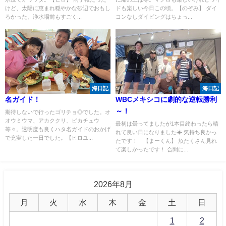
けど、太陽に恵まれ穏やかな砂辺でおもし
ドも楽しい今日この頃。【のぞみ】 ダイ
ろかった。浄水場前もすごく...
コンなしダイビングはちょっ...
海日記
海日記
名ガイド！
WBCメキシコに劇的な逆転勝利
～！
期待しないで行ったゴリチョ◎でした。オ
オウミウマ、アカククリ、ピカチュウ
最初は曇ってましたが1本目終わったら晴
等々。透明度も良くハタ名ガイドのおかげ
れて良い日になりました☀ 気持ち良かっ
で充実した一日でした。【ヒロユ...
たです！ 【まーくん】 魚たくさん見れ
て楽しかったです！ 合間に...
2026年8月
月
火
水
木
金
土
日
1
2