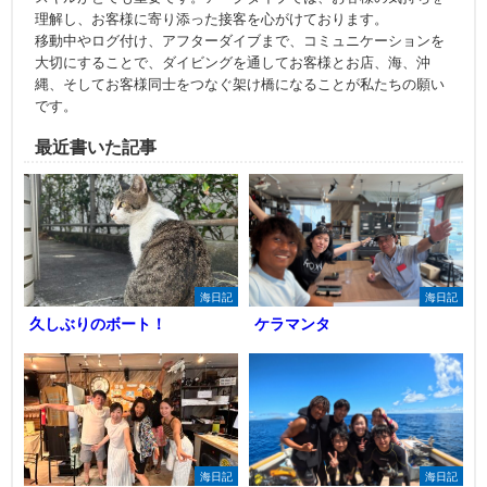
理解し、お客様に寄り添った接客を心がけております。
移動中やログ付け、アフターダイブまで、コミュニケーションを
大切にすることで、ダイビングを通してお客様とお店、海、沖
縄、そしてお客様同士をつなぐ架け橋になることが私たちの願い
です。
最近書いた記事
海日記
海日記
久しぶりのボート！
ケラマンタ
海日記
海日記