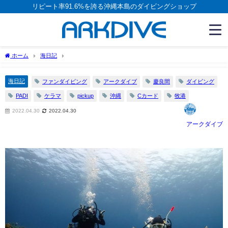
リピート率91.6%を誇る沖縄本島のダイビングショップ
ホーム
海日記
海日記
ファンダイビング
アークダイブ
慶良間
ダイビング
PADI
ケラマ
pickup
沖縄
Cカード
牧港
2022.04.30
2022.04.30
アークダイブ