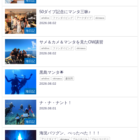
海日記
50ダイブ記念にマンタ三昧♪
arkdive
ファンダイビング
アークダイブ
okinawa
2026.08.02
海日記
サメ＆カメ＆マンタを見たOW講習
arkdive
ファンダイビング
okinawa
2026.08.02
海日記
黒島マンタ🌟
arkdive
okinawa
慶良間
2026.08.02
海日記
ナ・ナ・ナント！
2026.08.01
海日記
海況バツグン、べったべた！！！
アークダイブ
okinawa
ブルーホール
ブルーコーナー