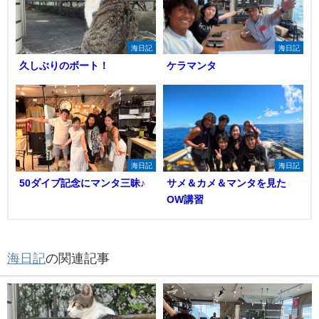
海日記
海日記
久しぶりのボート！
ケラマンタ
海日記
海日記
50ダイブ記念にマンタ三昧♪
サメ＆カメ＆マンタを見た
OW講習
海日記
の関連記事