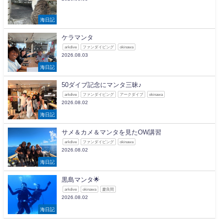
海日記
ケラマンタ
arkdive
ファンダイビング
okinawa
2026.08.03
海日記
50ダイブ記念にマンタ三昧♪
arkdive
ファンダイビング
アークダイブ
okinawa
2026.08.02
海日記
サメ＆カメ＆マンタを見たOW講習
arkdive
ファンダイビング
okinawa
2026.08.02
海日記
黒島マンタ🌟
arkdive
okinawa
慶良間
2026.08.02
海日記