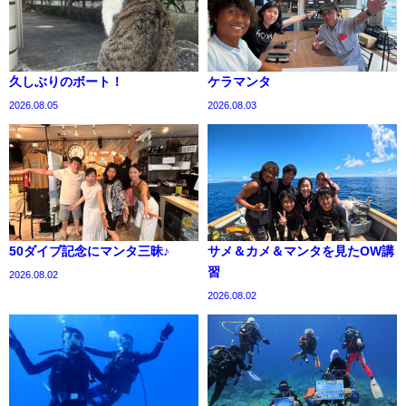
久しぶりのボート！
ケラマンタ
2026.08.05
2026.08.03
50ダイブ記念にマンタ三昧♪
サメ＆カメ＆マンタを見たOW講
習
2026.08.02
2026.08.02