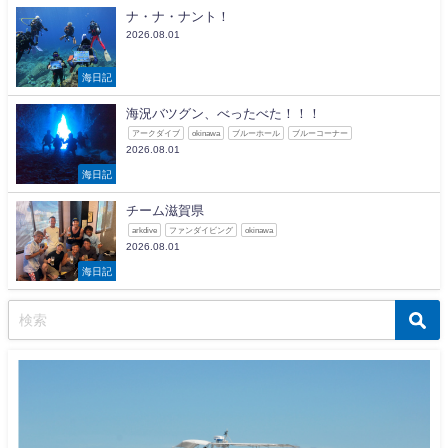
ナ・ナ・ナント！
2026.08.01
海日記
海況バツグン、べったべた！！！
アークダイブ
okinawa
ブルーホール
ブルーコーナー
2026.08.01
海日記
チーム滋賀県
arkdive
ファンダイビング
okinawa
2026.08.01
海日記