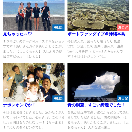
海日記
海ログ
見ちゃった～♡
ボートファンダイブ＠沖縄本島
１０年ぶりのアーク利用！ステキなショッ
今日の天気：曇ったり晴れたり 気温：
プです！あいさんガイドありがとうござい
32℃ 水温：28℃ 風向：東南東 波高：
ました。【しょうちゃん】 久しぶりの砂
3mうねりを伴う どーもHATAちゃんで
辺２本だった！【ひとし】 ...
す！今日はレジェンド号...
海日記
海日記
ナポレオンでか！
青の洞窟、すごい綺麗でした！
今日は渡名喜に行きました。魚がたくさん
台風が接近中で高い波ながら安心して楽し
いて、キレイでした。心もきれいになりま
ませていただきました。 青の洞窟を、は
した☆明日もたのしむよー！【ちーまま】
るちゃん、ありがとうございました。【と
１年ぶりのダイビングでし...
おるちゃん】 大きな波も来...