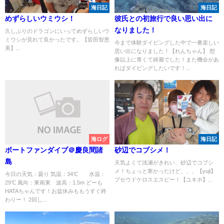
海日記
海日記
めずらしいウミウシ！
彼氏との初旅行で良い思い出に
なりました！
久しぶりのドラゴンにいってめずらしいウ
ミウシが見れて良かったです。【皆田智恵
今まで体験ダイビングした中で一番楽しい
美】...
思い出になりました！【れんちゃん】 想
像以上に青くて綺麗でした！また機会があ
ればダイビングしたいです！...
海ログ
海日記
ボートファンダイブ＠慶良間諸
砂辺でコブシメ！
島
天気よくて浅瀬がきれい、砂辺でコブシ
メ！ちょっと寒かったけど、、、【yuji】
今日の天気：曇り 気温：34℃ 水温：
プセウドケロスエスピー！【ユキホ】...
29℃ 風向：東南東 波高：1.5m どーも
HATAちゃんです！お盆休みももうすぐ終
わりー！ 2回し...