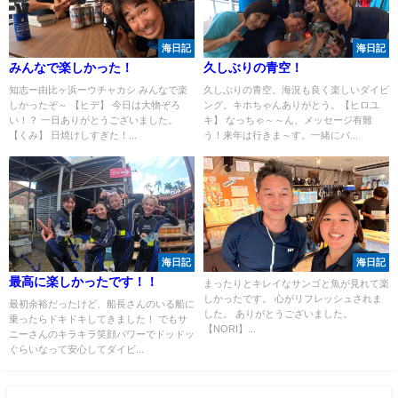
海日記
海日記
みんなで楽しかった！
久しぶりの青空！
知志ー由比ヶ浜ーウチャカシ みんなで楽
久しぶりの青空。海況も良く楽しいダイビ
しかったぞ～ 【ヒデ】 今日は大物ぞろ
ング。キホちゃんありがとう。【ヒロユ
い！？ 一日ありがとうございました。
キ】 なっちゃ～～ん、メッセージ有難
【くみ】 日焼けしすぎた！...
う！来年は行きま～す。一緒にバ...
海日記
海日記
最高に楽しかったです！！
まったりとキレイなサンゴと魚が見れて楽
しかったです。 心がリフレッシュされま
最初余裕だったけど、船長さんのいる船に
した。 ありがとうございました。
乗ったらドキドキしてきました！ でもサ
【NORI】...
ニーさんのキラキラ笑顔パワーでドッドッ
ぐらいなって安心してダイビ...