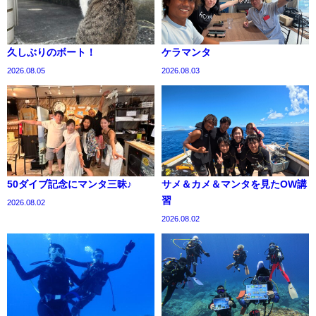
久しぶりのボート！
ケラマンタ
2026.08.05
2026.08.03
50ダイブ記念にマンタ三昧♪
サメ＆カメ＆マンタを見たOW講
習
2026.08.02
2026.08.02