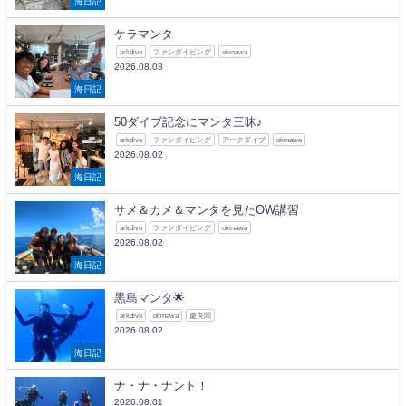
海日記
ケラマンタ
arkdive
ファンダイビング
okinawa
2026.08.03
海日記
50ダイブ記念にマンタ三昧♪
arkdive
ファンダイビング
アークダイブ
okinawa
2026.08.02
海日記
サメ＆カメ＆マンタを見たOW講習
arkdive
ファンダイビング
okinawa
2026.08.02
海日記
黒島マンタ🌟
arkdive
okinawa
慶良間
2026.08.02
海日記
ナ・ナ・ナント！
2026.08.01