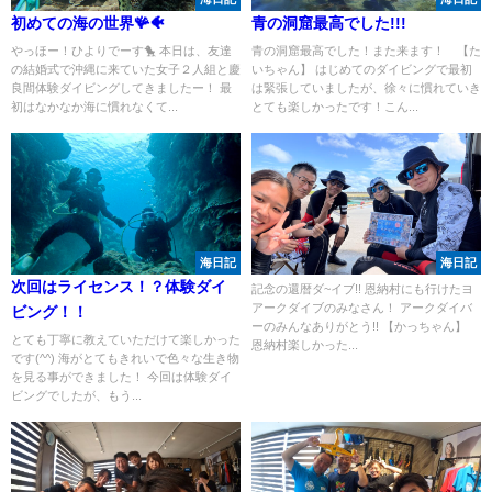
初めての海の世界🪸🐠
青の洞窟最高でした!!!
やっほー！ひよりでーす🐤 本日は、友達
青の洞窟最高でした！また来ます！ 【た
の結婚式で沖縄に来ていた女子２人組と慶
いちゃん】 はじめてのダイビングで最初
良間体験ダイビングしてきましたー！ 最
は緊張していましたが、徐々に慣れていき
初はなかなか海に慣れなくて...
とても楽しかったです！こん...
海日記
海日記
次回はライセンス！？体験ダイ
記念の還暦ダ~イブ!! 恩納村にも行けたヨ
アークダイブのみなさん！ アークダイバ
ビング！！
ーのみんなありがとう!! 【かっちゃん】
とても丁寧に教えていただけて楽しかった
恩納村楽しかった...
です(^^) 海がとてもきれいで色々な生き物
を見る事ができました！ 今回は体験ダイ
ビングでしたが、もう...