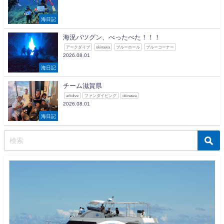
海日記
海況バツグン、べったべた！！！
アークダイブ
okinawa
ブルーホール
ブルーコーナー
2026.08.01
海日記
チーム滋賀県
arkdive
ファンダイビング
okinawa
2026.08.01
海日記