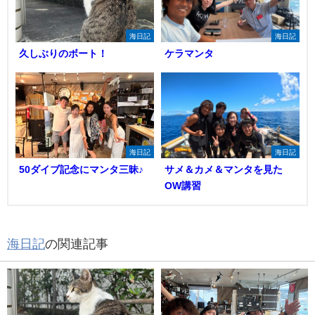
海日記
海日記
久しぶりのボート！
ケラマンタ
海日記
海日記
50ダイブ記念にマンタ三昧♪
サメ＆カメ＆マンタを見た
OW講習
海日記
の関連記事