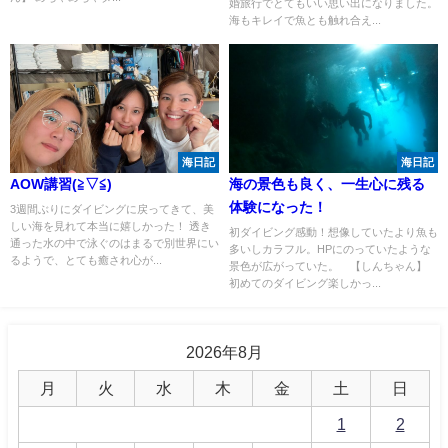
婚旅行でとてもいい思い出になりました。
海もキレイで魚とも触れ合え...
海日記
海日記
AOW講習(≧▽≦)
海の景色も良く、一生心に残る
体験になった！
3週間ぶりにダイビングに戻ってきて、美
しい海を見れて本当に嬉しかった！ 透き
初ダイビング感動！想像していたより魚も
通った水の中で泳ぐのはまるで別世界にい
多いしカラフル。HPにのっていたような
るようで、とても癒され心が...
景色が広がっていた。 【しんちゃん】
初めてのダイビング楽しかっ...
2026年8月
月
火
水
木
金
土
日
1
2