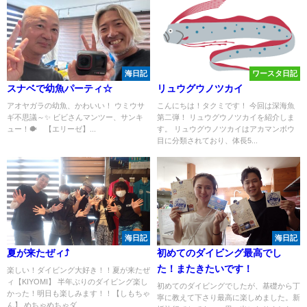
海日記
ワースタ日記
スナベで幼魚パーティ☆
リュウグウノツカイ
アオヤガラの幼魚、かわいい！ ウミウサ
こんにちは！タクミです！ 今回は深海魚
ギ不思議～✨ ビビさんマンツー、サンキ
第二弾！ リュウグウノツカイを紹介しま
ュー！🐡 【エリーゼ】...
す。 リュウグウノツカイはアカマンボウ
目に分類されており、体長5...
海日記
海日記
夏が来たぜィ⤴
初めてのダイビング最高でし
た！またきたいです！
楽しい！ダイビング大好き！！夏が来たぜ
ィ【KIYOMI】 半年ぶりのダイビング楽し
初めてのダイビングでしたが、基礎から丁
かった！明日も楽しみます！！【しもちゃ
寧に教えて下さり最高に楽しめました。新
ん】 めちゃめちゃダ...