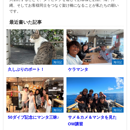
縄、そしてお客様同士をつなぐ架け橋になることが私たちの願い
です。
最近書いた記事
海日記
海日記
久しぶりのボート！
ケラマンタ
海日記
海日記
50ダイブ記念にマンタ三昧♪
サメ＆カメ＆マンタを見た
OW講習