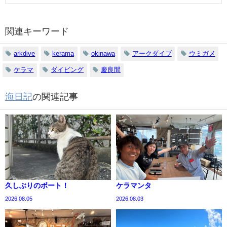
関連キーワード
arkdive
kerama
okinawa
アークダイブ
ウミガメ
ケラマ
ダイビング
慶良間
海日記
の関連記事
久しぶりのボート！
ケラマンタ
2026.08.05
2026.08.03