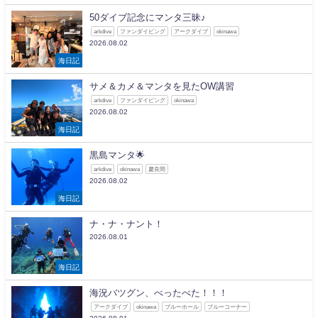
50ダイブ記念にマンタ三昧♪
arkdive
ファンダイビング
アークダイブ
okinawa
2026.08.02
海日記
サメ＆カメ＆マンタを見たOW講習
arkdive
ファンダイビング
okinawa
2026.08.02
海日記
黒島マンタ🌟
arkdive
okinawa
慶良間
2026.08.02
海日記
ナ・ナ・ナント！
2026.08.01
海日記
海況バツグン、べったべた！！！
アークダイブ
okinawa
ブルーホール
ブルーコーナー