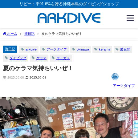
リピート率91.6%を誇る沖縄本島のダイビングショップ
ホーム
海日記
夏のケラマ気持ちいいぜ！
海日記
arkdive
アークダイブ
okinawa
kerama
慶良間
ダイビング
ケラマ
ウミガメ
夏のケラマ気持ちいいぜ！
2025.09.08
2025.09.08
アークダイブ