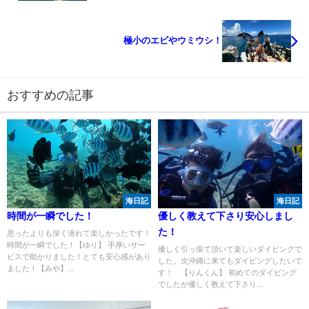
極小のエビやウミウシ！
おすすめの記事
海日記
海日記
時間が一瞬でした！
優しく教えて下さり安心しまし
た！
思ったよりも深く潜れて楽しかったです！
時間が一瞬でした！【ゆり】 手厚いサー
優しく引っ張て頂いて楽しいダイビングで
ビスで助かりました！とても安心感があり
した。次沖縄に来てもダイビングしたいで
ました！【みや】...
す！ 【りんくん】 初めてのダイビング
でしたが優しく教えて下さり...