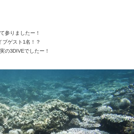
て参りましたー！
イブゲスト1名！？
の3DIVEでしたー！