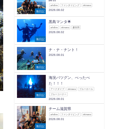
arkdive
ファンダイビング
okinawa
2026.08.02
海日記
黒島マンタ🌟
arkdive
okinawa
慶良間
2026.08.02
海日記
ナ・ナ・ナント！
2026.08.01
海日記
海況バツグン、べったべ
た！！！
アークダイブ
okinawa
ブルーホール
ブルーコーナー
海日記
2026.08.01
チーム滋賀県
arkdive
ファンダイビング
okinawa
2026.08.01
海日記