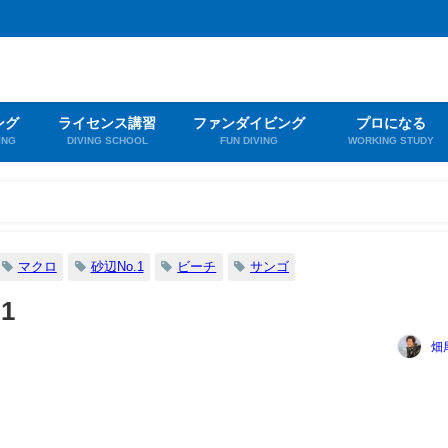
ング
ライセンス講習
ファンダイビング
プロになる
ING
DIVING SCHOOL
FUN DIVING
WORKING STUDY
マクロ
砂辺No.1
ビーチ
サンゴ
1
畑