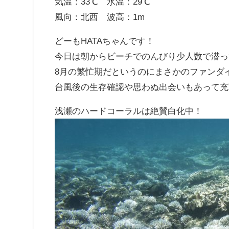
気温：33℃ 水温：29℃
風向：北西 波高：1m
どーもHATAちゃんです！
今日は朝からビーチでのんびり少人数で潜っ
8月の繁忙期だというのにまさかのファンダ
台風後の生存確認や思わぬ出会いもあって充実
浅瀬のハードコーラルは絶賛白化中！