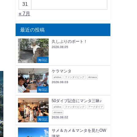
31
« 7月
最近の投稿
久しぶりのボート！
2026.08.05
海日記
ケラマンタ
arkdive
ファンダイビング
okinawa
2026.08.03
海日記
50ダイブ記念にマンタ三昧♪
arkdive
ファンダイビング
アークダイブ
okinawa
2026.08.02
海日記
サメ＆カメ＆マンタを見たOW
講習