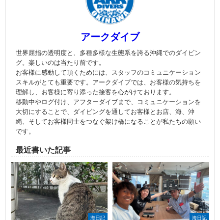
アークダイブ
世界屈指の透明度と、多種多様な生態系を誇る沖縄でのダイビン
グ。楽しいのは当たり前です。
お客様に感動して頂くためには、スタッフのコミュニケーション
スキルがとても重要です。アークダイブでは、お客様の気持ちを
理解し、お客様に寄り添った接客を心がけております。
移動中やログ付け、アフターダイブまで、コミュニケーションを
大切にすることで、ダイビングを通してお客様とお店、海、沖
縄、そしてお客様同士をつなぐ架け橋になることが私たちの願い
です。
最近書いた記事
海日記
海日記