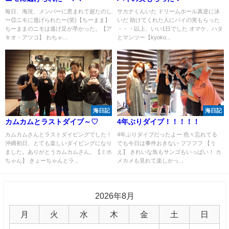
毎日、海況、メンバーに恵まれて超たのし
サカナくんいた ドリームホール真逆に泳
ー😊ニモに逃げられたー(笑)【ちーまま】
いだ 助けてくれた人にパイの実もらった
ちーままのニモは逃げ足が早かった。【ア
・・・以上、いい1日でした オマケ、ハタ
キオ・アツコ】 わちゃ...
とマンツー【kyoko...
海日記
海日記
カムカムとラストダイブ～♡
4年ぶりダイブ！！！！！
カムカムさんとラストダイビングでした！
4年ぶりダイブだったよー 色々忘れてる
沖縄初日、とても楽しいダイビングになり
でも今日は事件おきない フフフフ 【う
ました。ありがとうカムカムさん。【ミホ
え】 きれいな魚もサンゴもいっぱい！ カ
ちゃん】 きょーちゃんとラ...
メカメも見れて楽しかっ...
2026年8月
月
火
水
木
金
土
日