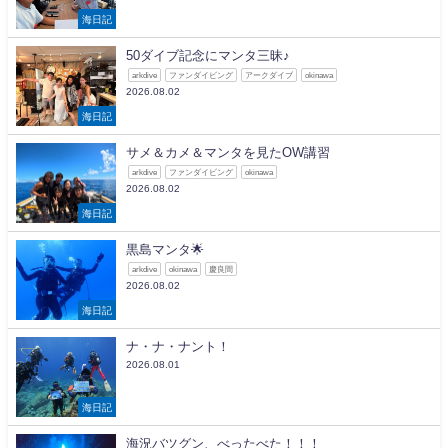
海日記
50ダイブ記念にマンタ三昧♪
arkdive
ファンダイビング
アークダイブ
okinawa
2026.08.02
海日記
サメ＆カメ＆マンタを見たOW講習
arkdive
ファンダイビング
okinawa
2026.08.02
海日記
黒島マンタ🌟
arkdive
okinawa
慶良間
2026.08.02
海日記
ナ・ナ・ナント！
2026.08.01
海日記
海況バツグン、べったべた！！！