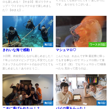
イスもとても良かったです♡ 楽しかった
ロも楽しめる！ 【やまD】 初ゴリラチョ
です。 ありがとうございま...
ップ！ ワイドからマクロまで楽しめまし
た♡ 【ゆきえ】...
海日記
ワースタ日記
きれいな海で感動！
マシュマロ♡
３日間、終始安心しながら楽しめました！
こんにちは、れおんです🌺 最近寮に帰っ
７年ぶりのダイビングで少し不安でしたが
てもする事ないので マシュマロ焼いて食
スタッフさんのサポートのおかげでとても
べてます（笑） でもマシュマロって3個食
楽しめました！ありがとうご...
べたら 充分って思うのは...
海日記
海日記
ニモに逃げられたー！？
パイの実もらった！