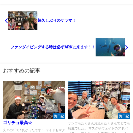
超久しぶりのケラマ！
ファンダイビングする時は必ずARKに来ます！！
おすすめの記事
海日記
海日記
ゴリチョ最高☆
サンゴもたくさんお魚もたくさんでとても
綺麗でした。 マスクやウェイトのアドバ
久々のｺﾞﾘﾁｮ良かったです！ ワイドもマク