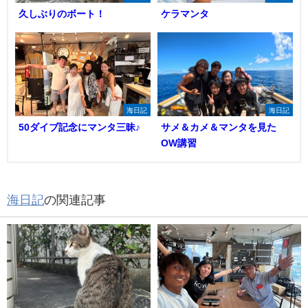
久しぶりのボート！
ケラマンタ
海日記
海日記
50ダイブ記念にマンタ三昧♪
サメ＆カメ＆マンタを見た
OW講習
海日記
の関連記事