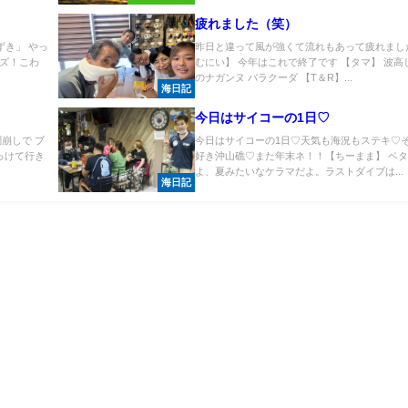
疲れました（笑）
ずき」 やっ
昨日と違って風が強くて流れもあって疲れまし
ズ！こわ
むにい】 今年はこれで終了です 【タマ】 波高
のナガンヌ バラクーダ 【T＆R】...
海日記
今日はサイコーの1日♡
崩しで ブ
今日はサイコーの1日♡天気も海況もステキ♡
載っけて行き
好き沖山礁♡また年末ネ！！【ちーまま】 ベ
よ、夏みたいなケラマだよ。ラストダイブは...
海日記