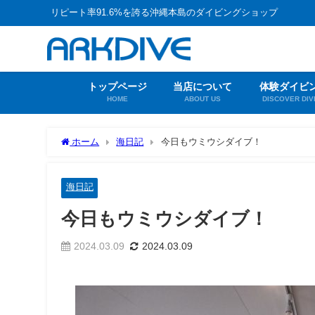
リピート率91.6%を誇る沖縄本島のダイビングショップ
トップページ
当店について
体験ダイビ
HOME
ABOUT US
DISCOVER DIV
ホーム
海日記
今日もウミウシダイブ！
海日記
今日もウミウシダイブ！
2024.03.09
2024.03.09