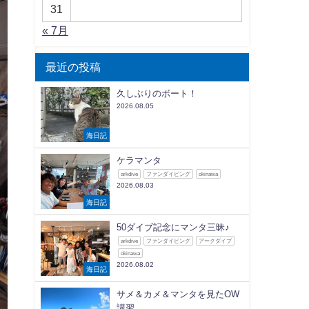
31
« 7月
最近の投稿
久しぶりのボート！
2026.08.05
海日記
ケラマンタ
arkdive
ファンダイビング
okinawa
2026.08.03
海日記
50ダイブ記念にマンタ三昧♪
arkdive
ファンダイビング
アークダイブ
okinawa
2026.08.02
海日記
サメ＆カメ＆マンタを見たOW
講習