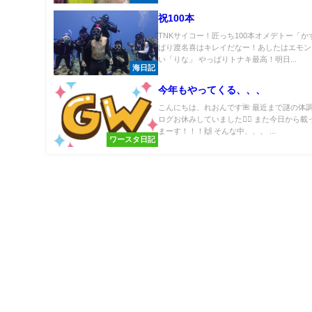
祝100本
TNKサイコー！匠っち100本オメデトー「か
ぱり渡名喜はキレイだなー！あしたはエモン
い「りな」 やっぱりトナキ最高！明日...
海日記
今年もやってくる、、、
こんにちは、れおんです🌺 最近まで謎の体調
ログお休みしていました🙇‍♂️ また今日から
まーす！！！🙌 そんな中、、、 ...
ワースタ日記