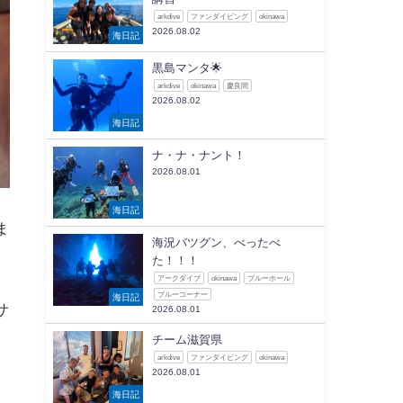
arkdive
ファンダイビング
okinawa
2026.08.02
海日記
黒島マンタ🌟
arkdive
okinawa
慶良間
2026.08.02
海日記
ナ・ナ・ナント！
2026.08.01
海日記
ま
海況バツグン、べったべ
た！！！
アークダイブ
okinawa
ブルーホール
ブルーコーナー
海日記
サ
2026.08.01
チーム滋賀県
arkdive
ファンダイビング
okinawa
2026.08.01
海日記