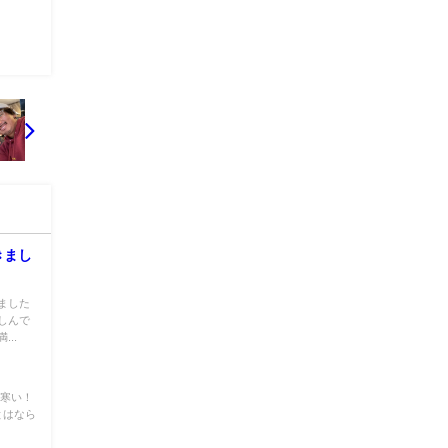
きまし
ました
しんで
..
、寒い！
とはなら