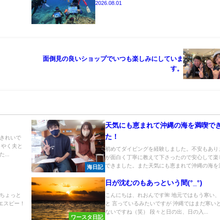
2026.08.01
面倒見の良いショップでいつも楽しみにしていま
す。
天気にも恵まれて沖縄の海を満喫で
た！
きれいで
うやく夫と
初めてダイビングを経験しました。不安もあり
..
が面白く丁寧に教えて下さったので安心して楽
できました。また天気にも恵まれて沖縄の海を満.
海日記
日が沈むのもあっという間(°_°)
ちょっと
こんにちは、れおんです🌺 地元ではもう寒い
スエスピー！
と 言っているみたいですが 沖縄ではまだ寒い
ないですね（笑） 段々と日の出、日の入...
ワースタ日記