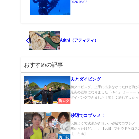
2026.08.02
Atithi（アティティ）
おすすめの記事
夫とダイビング
初ダイビング、上手に出来なかったけど海が
最高の経験になりました「ゆう」 よーーー
ダイビングできました！楽しく潜れてよかった.
海ログ
砂辺でコブシメ！
天気よくて浅瀬がきれい、砂辺でコブシメ！
寒かったけど、、、【yuji】 プセウドケロ
【ユキホ】...
海日記