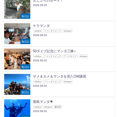
久しぶりのボート！
2026.08.05
海日記
ケラマンタ
arkdive
ファンダイビング
okinawa
2026.08.03
海日記
50ダイブ記念にマンタ三昧♪
arkdive
ファンダイビング
アークダイブ
okinawa
2026.08.02
海日記
サメ＆カメ＆マンタを見たOW講習
arkdive
ファンダイビング
okinawa
2026.08.02
海日記
黒島マンタ🌟
arkdive
okinawa
慶良間
2026.08.02