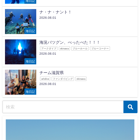
海日記
ナ・ナ・ナント！
2026.08.01
海日記
海況バツグン、べったべた！！！
アークダイブ
okinawa
ブルーホール
ブルーコーナー
2026.08.01
海日記
チーム滋賀県
arkdive
ファンダイビング
okinawa
2026.08.01
海日記