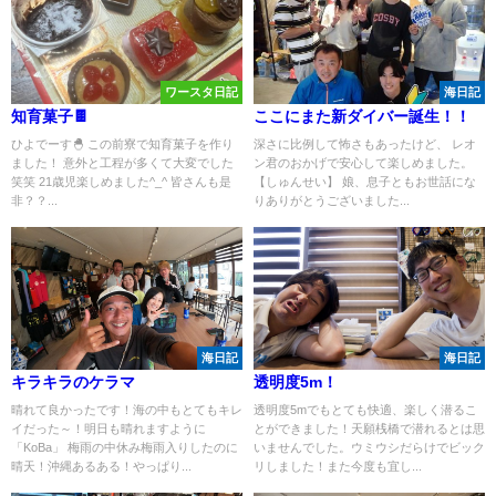
ワースタ日記
海日記
知育菓子🍫
ここにまた新ダイバー誕生！！
ひよでーす🐣 この前寮で知育菓子を作り
深さに比例して怖さもあったけど、 レオ
ました！ 意外と工程が多くて大変でした
ン君のおかげで安心して楽しめました。
笑笑 21歳児楽しめました^_^ 皆さんも是
【しゅんせい】 娘、息子ともお世話にな
非？？...
りありがとうございました...
海日記
海日記
キラキラのケラマ
透明度5m！
晴れて良かったです！海の中もとてもキレ
透明度5mでもとても快適、楽しく潜るこ
イだった～！明日も晴れますように
とができました！天願桟橋で潜れるとは思
「KoBa」 梅雨の中休み梅雨入りしたのに
いませんでした。ウミウシだらけでビック
晴天！沖縄あるある！やっぱり...
リしました！また今度も宜し...