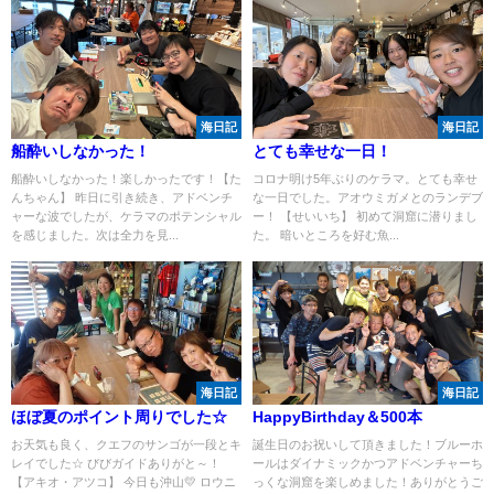
海日記
海日記
船酔いしなかった！
とても幸せな一日！
船酔いしなかった！楽しかったです！【た
コロナ明け5年ぶりのケラマ。とても幸せ
んちゃん】 昨日に引き続き、アドベンチ
な一日でした。アオウミガメとのランデブ
ャーな波でしたが、ケラマのポテンシャル
ー！ 【せいいち】 初めて洞窟に潜りまし
を感じました。次は全力を見...
た。 暗いところを好む魚...
海日記
海日記
ほぼ夏のポイント周りでした☆
HappyBirthday＆500本
お天気も良く、クエフのサンゴが一段とキ
誕生日のお祝いして頂きました！ブルーホ
レイでした☆ びびガイドありがと～！
ールはダイナミックかつアドベンチャーち
【アキオ・アツコ】 今日も沖山💛 ロウニ
っくな洞窟を楽しめました！ありがとうご