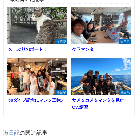
海日記
海日記
久しぶりのボート！
ケラマンタ
海日記
海日記
50ダイブ記念にマンタ三昧♪
サメ＆カメ＆マンタを見た
OW講習
海日記
の関連記事