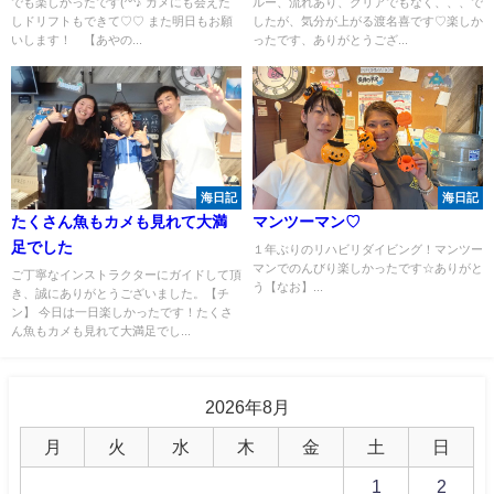
でも楽しかったです(^^♪ カメにも会えた
ルー、流れあり、クリアでもなく、、、で
しドリフトもできて♡♡ また明日もお願
したが、気分が上がる渡名喜です♡楽しか
いします！ 【あやの...
ったです、ありがとうござ...
海日記
海日記
たくさん魚もカメも見れて大満
マンツーマン♡
足でした
１年ぶりのリハビリダイビング！マンツー
マンでのんびり楽しかったです☆ありがと
ご丁寧なインストラクターにガイドして頂
う【なお】...
き、誠にありがとうございました。【チ
ン】 今日は一日楽しかったです！たくさ
ん魚もカメも見れて大満足でし...
2026年8月
月
火
水
木
金
土
日
1
2