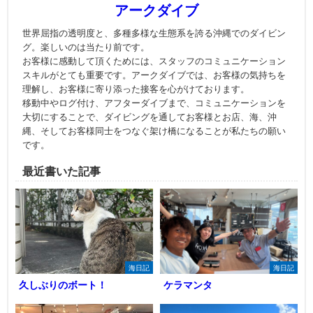
アークダイブ
世界屈指の透明度と、多種多様な生態系を誇る沖縄でのダイビン
グ。楽しいのは当たり前です。
お客様に感動して頂くためには、スタッフのコミュニケーション
スキルがとても重要です。アークダイブでは、お客様の気持ちを
理解し、お客様に寄り添った接客を心がけております。
移動中やログ付け、アフターダイブまで、コミュニケーションを
大切にすることで、ダイビングを通してお客様とお店、海、沖
縄、そしてお客様同士をつなぐ架け橋になることが私たちの願い
です。
最近書いた記事
海日記
海日記
久しぶりのボート！
ケラマンタ