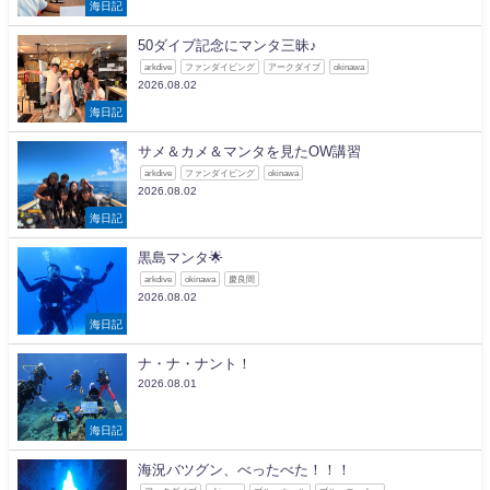
海日記
50ダイブ記念にマンタ三昧♪
arkdive
ファンダイビング
アークダイブ
okinawa
2026.08.02
海日記
サメ＆カメ＆マンタを見たOW講習
arkdive
ファンダイビング
okinawa
2026.08.02
海日記
黒島マンタ🌟
arkdive
okinawa
慶良間
2026.08.02
海日記
ナ・ナ・ナント！
2026.08.01
海日記
海況バツグン、べったべた！！！