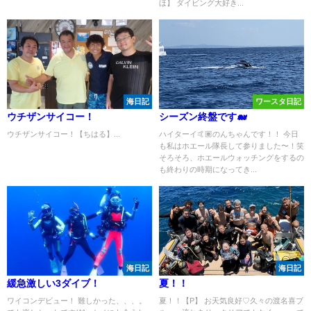
ほ】 ダイビング大好き...
海日記
ワースタ日記
ウチザンサイコー！
シーズン終盤です🐋
ウチザンサイコー！【ちはる】...
ハイターイ🤙🏽のんちゃんです！！ 今日
も私はホエール隊長して参りました〜！笑
そろそろ、ホエールウォッチングをするの
も終わりの時期になってき...
海日記
海日記
緩急激しい3ダイブ！
夏！！
ワイコンデビュー！ 難しかった、、、。
夏！！【P】 お天気良好♡久々の渡名喜ブ