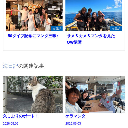
海日記
海日記
50ダイブ記念にマンタ三昧♪
サメ＆カメ＆マンタを見た
OW講習
海日記
の関連記事
久しぶりのボート！
ケラマンタ
2026.08.05
2026.08.03