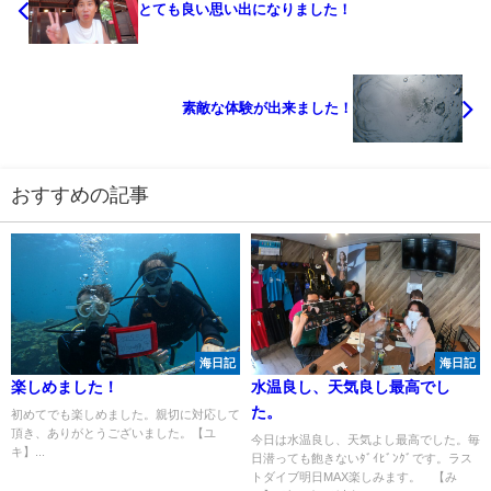
とても良い思い出になりました！
素敵な体験が出来ました！
おすすめの記事
海日記
海日記
楽しめました！
水温良し、天気良し最高でし
た。
初めてでも楽しめました。親切に対応して
頂き、ありがとうございました。【ユ
今日は水温良し、天気よし最高でした。毎
キ】...
日潜っても飽きないﾀﾞｲﾋﾞﾝｸﾞです。ラス
トダイブ明日MAX楽しみます。 【み