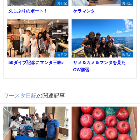
海日記
海日記
久しぶりのボート！
ケラマンタ
海日記
海日記
50ダイブ記念にマンタ三昧♪
サメ＆カメ＆マンタを見た
OW講習
ワースタ日記
の関連記事