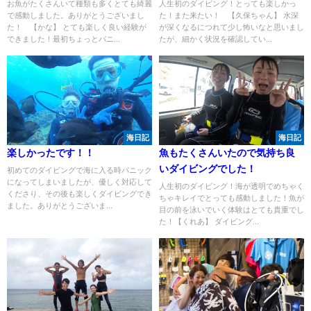
お魚がたくさんいて種類も多くとても綺麗
人生初のダイビング！とっても楽しかっ
で感動しました。ありがとうございまし
た！また来たい！ 【久保ちゃん】 水深
た！ 【かな】 とても楽しく良い経験が
が深くなるにつれて少し怖いなと思いまし
できました！最初ちょっとパニ...
たが、細かく状況を確認してい...
海日記
海日記
楽しかったです！！
魚もたくさんいたので気持ち良
いダイビングでした！
初めてのダイビングで海に入る時パニック
になってしまいましたが、優しく対応して
人生初のダイビング！海が透明でめちゃく
くださり、その後も楽しくダイビングでき
ちゃキレイでとっても感動しました！魚が
ました。ありがとうございま...
目の前を泳いでいく体験はとても貴重でし
た！【くれあ】 ダイビング...