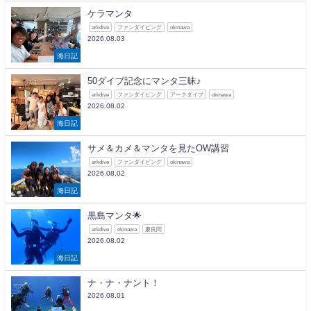
ケラマンタ
arkdive
ファンダイビング
okinawa
2026.08.03
海日記
50ダイブ記念にマンタ三昧♪
arkdive
ファンダイビング
アークダイブ
okinawa
2026.08.02
海日記
サメ＆カメ＆マンタを見たOW講習
arkdive
ファンダイビング
okinawa
2026.08.02
海日記
黒島マンタ🌟
arkdive
okinawa
慶良間
2026.08.02
海日記
ナ・ナ・ナント！
2026.08.01