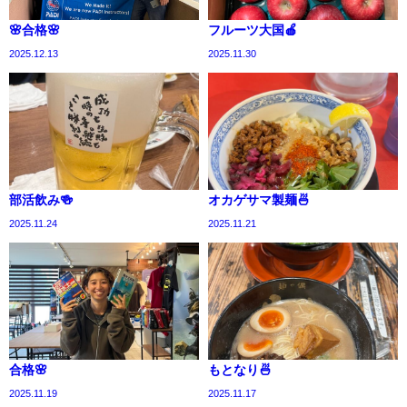
🌸合格🌸
フルーツ大国🍎
2025.12.13
2025.11.30
部活飲み🍻
オカゲサマ製麺🍜
2025.11.24
2025.11.21
合格🌸
もとなり🍜
2025.11.19
2025.11.17