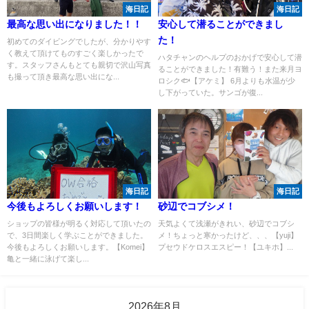
海日記
海日記
最高な思い出になりました！！
安心して潜ることができまし
た！
初めてのダイビングでしたが、分かりやす
く教えて頂けてものすごく楽しかったで
ハタチャンのヘルプのおかげで安心して潜
す。スタッフさんもとても親切で沢山写真
ることができました！有難う！また来月ヨ
も撮って頂き最高な思い出にな...
ロシク🐟【アケミ】 6月よりも水温が少
し下がっていた。サンゴが復...
海日記
海日記
今後もよろしくお願いします！
砂辺でコブシメ！
ショップの皆様が明るく対応して頂いたの
天気よくて浅瀬がきれい、砂辺でコブシ
で、3日間楽しく学ぶことができました。
メ！ちょっと寒かったけど、、、【yuji】
今後もよろしくお願いします。【Komei】
プセウドケロスエスピー！【ユキホ】...
亀と一緒に泳げて楽し...
2026年8月