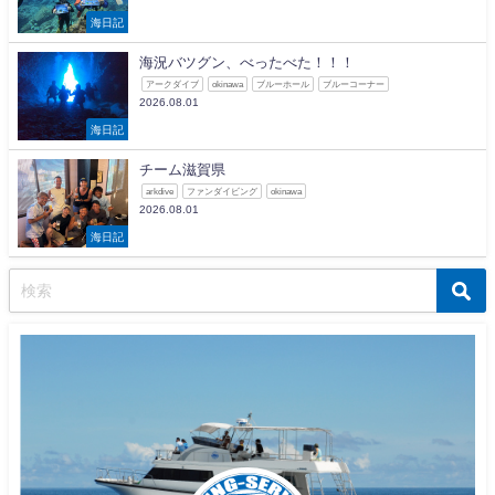
海日記
海況バツグン、べったべた！！！
アークダイブ
okinawa
ブルーホール
ブルーコーナー
2026.08.01
海日記
チーム滋賀県
arkdive
ファンダイビング
okinawa
2026.08.01
海日記