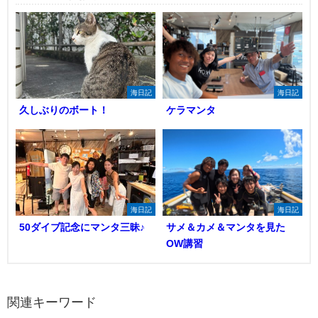
海日記
海日記
久しぶりのボート！
ケラマンタ
海日記
海日記
50ダイブ記念にマンタ三昧♪
サメ＆カメ＆マンタを見た
OW講習
関連キーワード