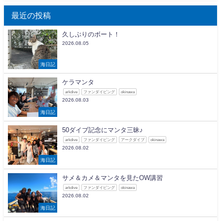
最近の投稿
久しぶりのボート！
2026.08.05
海日記
ケラマンタ
arkdive
ファンダイビング
okinawa
2026.08.03
海日記
50ダイブ記念にマンタ三昧♪
arkdive
ファンダイビング
アークダイブ
okinawa
2026.08.02
海日記
サメ＆カメ＆マンタを見たOW講習
arkdive
ファンダイビング
okinawa
2026.08.02
海日記