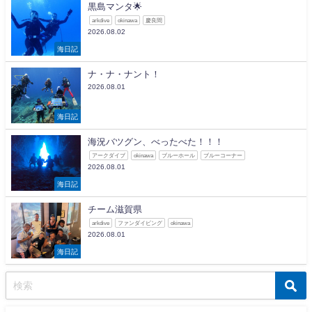
黒島マンタ🌟
arkdive
okinawa
慶良間
2026.08.02
海日記
ナ・ナ・ナント！
2026.08.01
海日記
海況バツグン、べったべた！！！
アークダイブ
okinawa
ブルーホール
ブルーコーナー
2026.08.01
海日記
チーム滋賀県
arkdive
ファンダイビング
okinawa
2026.08.01
海日記