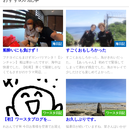
海日記
海日記
船酔いにも負けず！
すごくおもしろかった
フナヨイにもまけずガンバリマシタ！【シ
すごくおもしろかった。魚がきれいだっ
ンチャン】 船は寒かったですが、海中は
た。 【あっちゃん】 初めてで緊張して
快適でした。【松尾】 寒くて陽射しがな
しまって潜れず残念でした。魚がキレイで
くてもさすがのケラマ周辺。...
少しだけども楽しめてよかった...
ワースタ日記
ワースタ日記
【初】ワースタブログを…
お久しぶりです。
れおんです🌺 今日お客様を空港でお迎え
猛暑日が続いていますね、皆さんはいかが