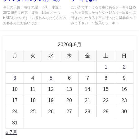
今日の天気：晴れ 気温：32℃ 水温：
だいきです！うるま市にあるソーキそばめ
28℃ 風向：南東 波高：1.5m どーも
っちゃ美味しかったな〜😋もう一回食べに
HATAちゃんです！お盆休みもたくさんの
行きたい〜うるま市に行ったら是非食べて
お客さんにお会いでき...
みて下さい！〜波乗りソーキ...
2026年8月
月
火
水
木
金
土
日
1
2
3
4
5
6
7
8
9
10
11
12
13
14
15
16
17
18
19
20
21
22
23
24
25
26
27
28
29
30
31
« 7月