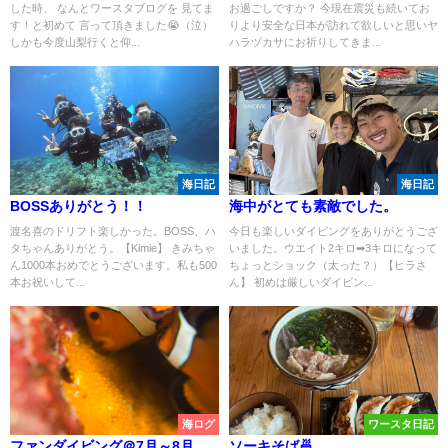
した時、 なんとワースタブログを 見てま
お過ごしですか？ 今現在震災も続いてお
す！と初めて 言って頂きました😭（泣）
りより安全な日本が訪れて欲しいと思いヤ
しかも今度山梨行くと仰...
ハラヅカサにお祈りしてきま...
海日記
海日記
BOSSありがとう！！
海中がとても素敵でした。
渡名喜のドリフト楽しかった。BOSS、ハ
今日も楽しいダイビングをありがとうござ
タちゃんありがとう。【Kimie】 きみちゃ
いました。ウエイト2キロ➡3キロになって
ん1000本おめでとうございます。私も500
ちょっとショック（太った？）【ヒラさ
本お祝いして...
ん】 初めは厳しいダイビン...
海ログ
ワースタ日記
ファンダイビング＠7月～8月
ソーキそば🍜