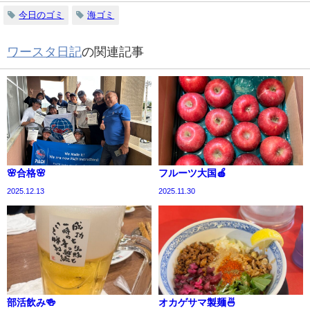
今日のゴミ
海ゴミ
ワースタ日記
の関連記事
🌸合格🌸
フルーツ大国🍎
2025.12.13
2025.11.30
部活飲み🍻
オカゲサマ製麺🍜