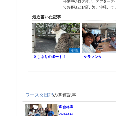
移動中やログ付け、アフターダ
てお客様とお店、海、沖縄、そ
最近書いた記事
海日記
久しぶりのボート！
ケラマンタ
ワースタ日記
の関連記事
🌸合格🌸
2025.12.13