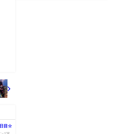
2日目☆
ビング実