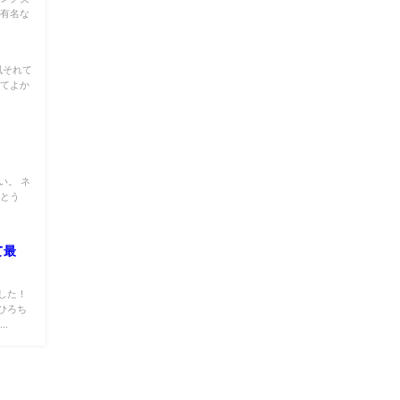
で有名な
風それて
せてよか
い。 ネ
がとう
て最
した！
ひろち
.