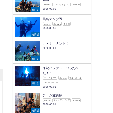
arkdive
ファンダイビング
okinawa
2026.08.02
海日記
黒島マンタ🌟
arkdive
okinawa
慶良間
2026.08.02
海日記
ナ・ナ・ナント！
2026.08.01
海日記
海況バツグン、べったべ
た！！！
アークダイブ
okinawa
ブルーホール
ブルーコーナー
海日記
2026.08.01
チーム滋賀県
arkdive
ファンダイビング
okinawa
2026.08.01
海日記