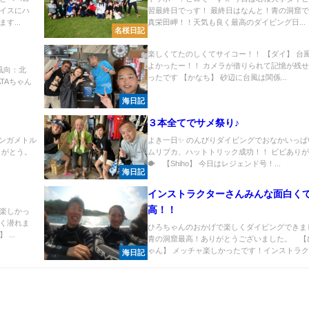
ライスにハ
習最終日でっす！ 最終日はなんと！青の洞窟
す...
真栄田岬！！天気も良く最高のダイビング日...
名桜日記
楽しくてたのしくてサイコー！！ 【ダイ】 台
よかったー！！ カメラが借りられて記憶が残
風向：北
ったです 【かなち】 砂辺に台風は関係...
ATAちゃん
海日記
３本全てでサメ祭り♪
ギンガメトル
よき一日✨ のんびりダイビングでおなかいっぱ
りがとう。
ムリブカ、ハットトリック成功！！ ビビあり
🐡 【Shiho】 今日はレジェンド号！...
海日記
インストラクターさんみんな面白く
高！！
楽しかっ
く潜れま
ひろちゃんのおかげで楽しくダイビングできま
...
青の洞窟最高！ありがとうございました。 【
ゃん】 メッチャ楽しかったです！インストラク..
海日記