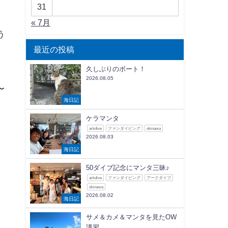
31
« 7月
う
最近の投稿
久しぶりのボート！
2026.08.05
〜
海日記
、
ケラマンタ
arkdive
ファンダイビング
okinawa
2026.08.03
海日記
50ダイブ記念にマンタ三昧♪
arkdive
ファンダイビング
アークダイブ
okinawa
2026.08.02
海日記
サメ＆カメ＆マンタを見たOW
講習