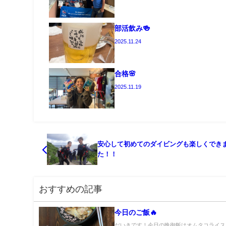
部活飲み🍻
2025.11.24
合格🌸
2025.11.19
安心して初めてのダイビングも楽しくでき
た！！
おすすめの記事
今日のご飯🔥
だいきです！今日の晩御飯はオムタコライス