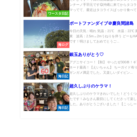
ンチーノ手羽元です😋沖縄に来てからタコ
マってて、最近はタコライスばっかり食べてま
ワースタ日記
ボートファンダイブ＠慶良間諸島
今日の天気：晴れ 気温：21℃ 水温：22℃ 
東 波高：2.5m→2mうねりを伴う どーもH
です！明けましておめでとうご...
海ログ
銀玉ありがとう♡
アグニサイコー！【秋】 やったぜ300本！
ネード最高！【えいちゃん】 ちーガイド有
ギンガメ満足でした。又楽しいダイビン...
海日記
超久しぶりのケラマ！
超久しぶりのケラマきれいでした！どうくつ
たです！みなさん親切にしてくださって楽し
した。ありがとうございました！【こっしー】 
海日記