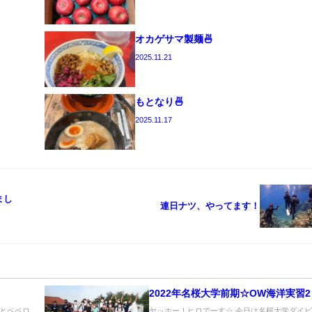
オカゲサマ製麺🍜
2025.11.21
もとなり🍜
2025.11.17
まし
連日ナツ、やってます！
2022年名桜大学前期☆OW海洋実習
とペペロ
ヤッホー！ヒロでーす☆ 今日は名桜大学ダイ