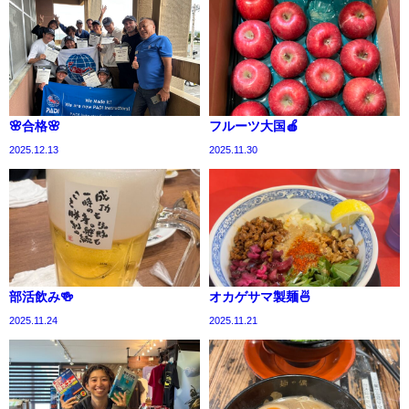
🌸合格🌸
フルーツ大国🍎
2025.12.13
2025.11.30
部活飲み🍻
オカゲサマ製麺🍜
2025.11.24
2025.11.21