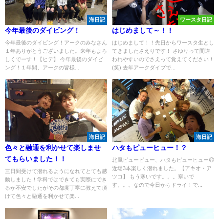
海日記
ワースタ日記
今年最後のダイビング！
はじめまして～！！
今年最後のダイビング！アークのみなさん
はじめまして！！先日からワースタ生とし
１年ありがとうございました。来年もよろ
てきましたさえりです！ さゆりって間違
しくでーす！【ヒデ】 今年最後のダイビ
われやすいのでさえって覚えてください！
ング！１年間、アークの皆様...
(笑) 去年アークダイブで...
海日記
海日記
色々と融通を利かせて楽しませ
ハタもピューヒュー！？
てもらいました！！
北風ピューピュー、ハタもピューヒュー😊
近場3本楽しく潜れました。【アキオ・ア
三日間受けて潜れるようになれてとても感
ツコ】 もう寒いです。。。寒いで
動しました！学科ではできても実際にでき
す。。。なので今日からドライ！で...
るか不安でしたがその都度丁寧に教えて頂
けて色々と融通を利かせて楽...