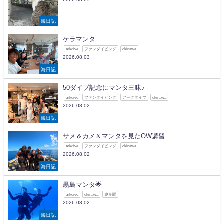
海日記
ケラマンタ
arkdive
ファンダイビング
okinawa
2026.08.03
海日記
50ダイブ記念にマンタ三昧♪
arkdive
ファンダイビング
アークダイブ
okinawa
2026.08.02
海日記
サメ＆カメ＆マンタを見たOW講習
arkdive
ファンダイビング
okinawa
2026.08.02
海日記
黒島マンタ🌟
arkdive
okinawa
慶良間
2026.08.02
海日記