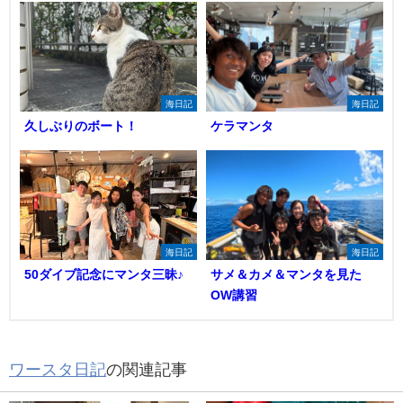
海日記
海日記
久しぶりのボート！
ケラマンタ
海日記
海日記
50ダイブ記念にマンタ三昧♪
サメ＆カメ＆マンタを見た
OW講習
ワースタ日記
の関連記事