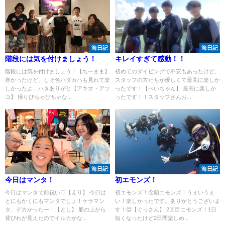
海日記
海日記
階段には気を付けましょう！
キレイすぎて感動！！
階段には気を付けましょう！【ちーまま】
初めてのダイビングで不安もあったけど、
寒かったけど、しそ色ハダカハも見れて楽
スタッフの方たちが優しくて最高に楽しか
しかったよ、ハタありがと【アキオ・アツ
ったです！【ぺいちゃん】 最高に楽しか
コ】 帰りびちゃびちゃな...
ったです！！スタッフさんお...
海日記
海日記
今日はマンタ！
初エモンズ！
今日はマンタで前祝い♡【えり】 今日は
初エモンズ！念願エモンズ！うぇいうぇ
とにもかくにもマンタでしょ！ケラマン
い！楽しかったです。ありがとうございま
タ、デカかったー！【とし】 船の上から
す！😊【ぐっさん】 2回目エモンズ！1日
背びれが見えたのでイルカかな...
短くなったけど2日間楽しめ...