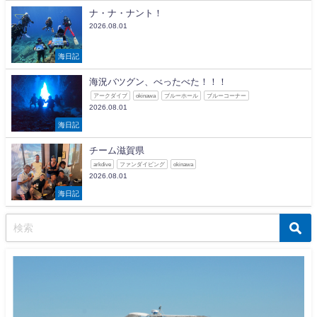
ナ・ナ・ナント！
2026.08.01
海日記
海況バツグン、べったべた！！！
アークダイブ
okinawa
ブルーホール
ブルーコーナー
2026.08.01
海日記
チーム滋賀県
arkdive
ファンダイビング
okinawa
2026.08.01
海日記