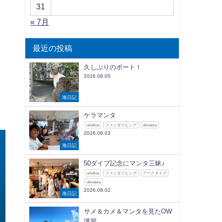
31
« 7月
最近の投稿
久しぶりのボート！
2026.08.05
海日記
ケラマンタ
arkdive
ファンダイビング
okinawa
2026.08.03
海日記
50ダイブ記念にマンタ三昧♪
arkdive
ファンダイビング
アークダイブ
okinawa
2026.08.02
海日記
サメ＆カメ＆マンタを見たOW
講習