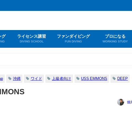
ング
ライセンス講習
ファンダイビング
プロになる
ING
DIVING SCHOOL
FUN DIVING
WORKING STUDY
up
沖縄
ワイド
上級者向け
USS EMMONS
DEEP
MONS
畑