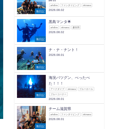
arkdive
ファンダイビング
okinawa
2026.08.02
海日記
黒島マンタ🌟
arkdive
okinawa
慶良間
2026.08.02
海日記
ナ・ナ・ナント！
2026.08.01
海日記
海況バツグン、べったべ
た！！！
アークダイブ
okinawa
ブルーホール
ブルーコーナー
海日記
2026.08.01
チーム滋賀県
arkdive
ファンダイビング
okinawa
2026.08.01
海日記