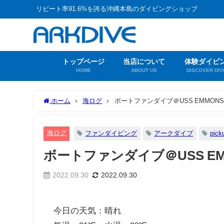
リピート率91.6%を誇る沖縄本島のダイビングショップ
トップページ
当店について
体験ダイビ
HOME
ABOUT US
DISCOVER DIV
ホーム
海ログ
ボートファンダイブ＠USS EMMONS
海ログ
ファンダイビング
アークダイブ
pick
ボートファンダイブ＠USS EM
2022.09.30
2022.09.30
今日の天気：晴れ