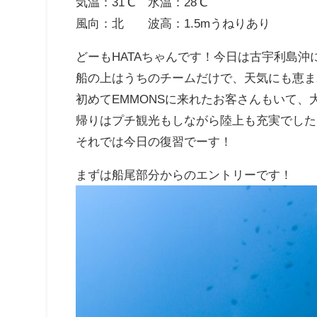
気温：31℃ 水温：28℃
風向：北 波高：1.5mうねりあり
どーもHATAちゃんです！今日は古宇利島沖に
船の上はうちのチームだけで、天気にも恵ま
初めてEMMONSに来れたお客さんもいて、
帰りはプチ観光もしながら陸上も充実でした
それでは今日の復習でーす！
まずは船尾部分からのエントリーです！