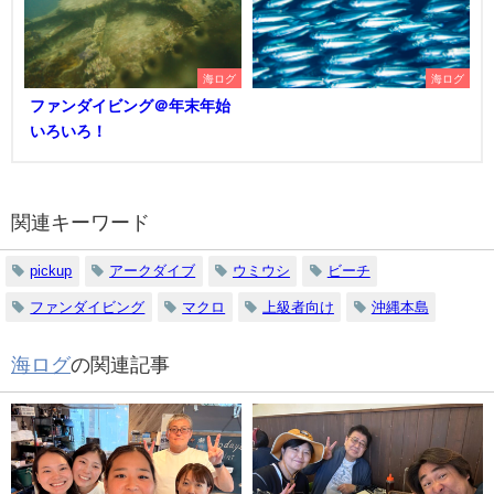
海ログ
海ログ
ファンダイビング＠年末年始
いろいろ！
関連キーワード
pickup
アークダイブ
ウミウシ
ビーチ
ファンダイビング
マクロ
上級者向け
沖縄本島
海ログ
の関連記事