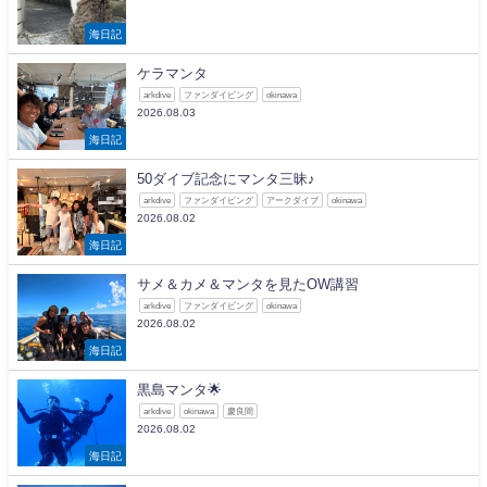
海日記
ケラマンタ
arkdive
ファンダイビング
okinawa
2026.08.03
海日記
50ダイブ記念にマンタ三昧♪
arkdive
ファンダイビング
アークダイブ
okinawa
2026.08.02
海日記
サメ＆カメ＆マンタを見たOW講習
arkdive
ファンダイビング
okinawa
2026.08.02
海日記
黒島マンタ🌟
arkdive
okinawa
慶良間
2026.08.02
海日記