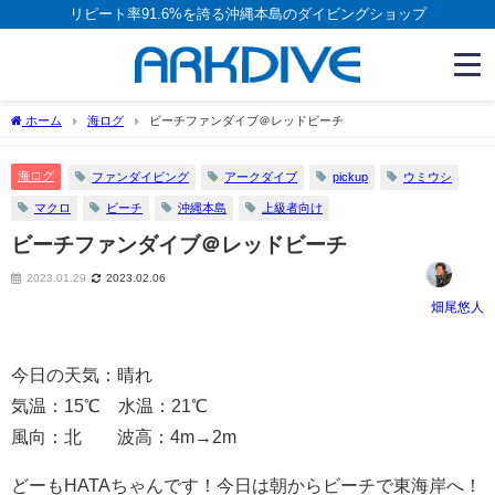
リピート率91.6%を誇る沖縄本島のダイビングショップ
ホーム
海ログ
ビーチファンダイブ＠レッドビーチ
海ログ
ファンダイビング
アークダイブ
pickup
ウミウシ
マクロ
ビーチ
沖縄本島
上級者向け
ビーチファンダイブ＠レッドビーチ
2023.01.29
2023.02.06
畑尾悠人
今日の天気：晴れ
気温：15℃ 水温：21℃
風向：北 波高：4m→2m
どーもHATAちゃんです！今日は朝からビーチで東海岸へ！