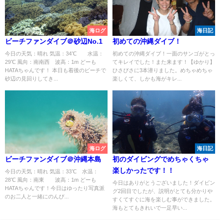
海ログ
海日記
ビーチファンダイブ＠砂辺No.1
初めての沖縄ダイブ！
今日の天気：晴れ 気温：34℃ 水温：
初めての沖縄ダイブ！一面のサンゴがとっ
29℃ 風向：南南西 波高：1m どーも
てキレイでした！また来ます！【ゆかり】
HATAちゃんです！ 本日も着後のビーチで
ひさびさに3本潜りました。めちゃめちゃ
砂辺の見回りしてき...
楽しくて、しかも海がキレ...
海ログ
海日記
ビーチファンダイブ＠沖縄本島
初のダイビングでめちゃくちゃ
楽しかったです！！
今日の天気：晴れ 気温：33℃ 水温：
28℃ 風向：南東 波高：1m どーも
今日はありがとうございました！ダイビン
HATAちゃんです！今日はゆったり写真派
グ2回目でしたが、説明がとても分かりや
のお二人と一緒にのんび...
すくてすぐに海を楽しむ事ができました。
海もとてもきれいで一足早い...