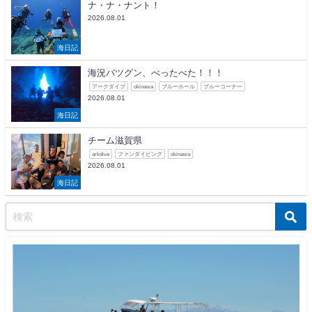
ナ・ナ・ナント！
2026.08.01
海日記
海況バツグン、べったべた！！！
アークダイブ
okinawa
ブルーホール
ブルーコーナー
2026.08.01
海日記
チーム滋賀県
arkdive
ファンダイビング
okinawa
2026.08.01
海日記