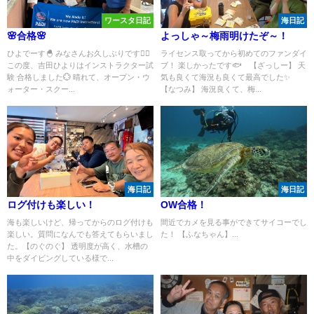
ワースタ日記
海日記
🌸合格🌸
よっしゃ～梅雨明けたぞ～！
ひよでーす🐣 みなさんお久しぶりです🙇‍♀️
ライセンス取ってから初めてのファンダイ
この度、吉田ひよりはインストラクター試
ブ！ 楽しかったです🐟 【ざっしー】 天
験 合格しました💮 晴れて、オープン・ウ
気も良くて海況も良くて最高でした✨
ォーター・スクー...
【なつみ】 海況良くて、梅...
海日記
海日記
ログ付けも楽しい！
OW合格！
海も楽しいけど、帰ってからのログ付けも
間近でカメを見る事ができてサイコーでし
楽しい。質問になんでも答えてもらいまし
た！ 【ふなちゃん】...
た。【のぐのぐ】 透明度が高く、水槽の
中をダイビングしている様で...