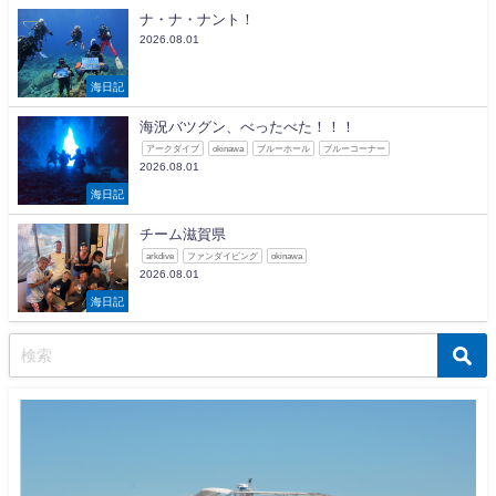
ナ・ナ・ナント！
2026.08.01
海日記
海況バツグン、べったべた！！！
アークダイブ
okinawa
ブルーホール
ブルーコーナー
2026.08.01
海日記
チーム滋賀県
arkdive
ファンダイビング
okinawa
2026.08.01
海日記