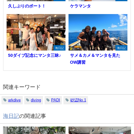
久しぶりのボート！
ケラマンタ
海日記
海日記
50ダイブ記念にマンタ三昧♪
サメ＆カメ＆マンタを見た
OW講習
関連キーワード
arkdive
diving
PADI
砂辺No.1
海日記
の関連記事