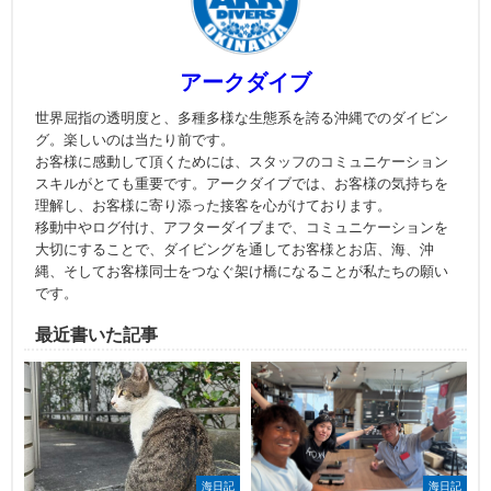
アークダイブ
世界屈指の透明度と、多種多様な生態系を誇る沖縄でのダイビン
グ。楽しいのは当たり前です。
お客様に感動して頂くためには、スタッフのコミュニケーション
スキルがとても重要です。アークダイブでは、お客様の気持ちを
理解し、お客様に寄り添った接客を心がけております。
移動中やログ付け、アフターダイブまで、コミュニケーションを
大切にすることで、ダイビングを通してお客様とお店、海、沖
縄、そしてお客様同士をつなぐ架け橋になることが私たちの願い
です。
最近書いた記事
海日記
海日記