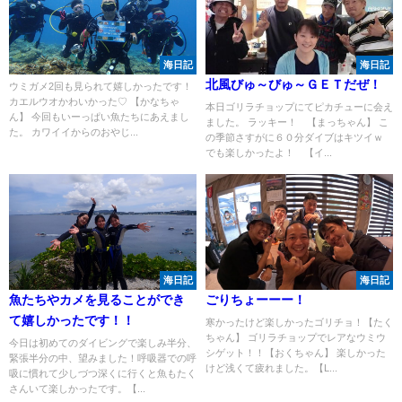
海日記
海日記
北風びゅ～びゅ～ＧＥＴだぜ！
ウミガメ2回も見られて嬉しかったです！
カエルウオかわいかった♡ 【かなちゃ
本日ゴリラチョップにてピカチューに会え
ん】 今回もいーっぱい魚たちにあえまし
ました。 ラッキー！ 【まっちゃん】 こ
た。 カワイイからのおやじ...
の季節さすがに６０分ダイブはキツイｗ
でも楽しかったよ！ 【イ...
海日記
海日記
魚たちやカメを見ることができ
ごりちょーーー！
て嬉しかったです！！
寒かったけど楽しかったゴリチョ！【たく
ちゃん】 ゴリラチョップでレアなウミウ
今日は初めてのダイビングで楽しみ半分、
シゲット！！【おくちゃん】 楽しかった
緊張半分の中、望みました！呼吸器での呼
けど浅くて疲れました。【L...
吸に慣れて少しづつ深くに行くと魚もたく
さんいて楽しかったです。【...