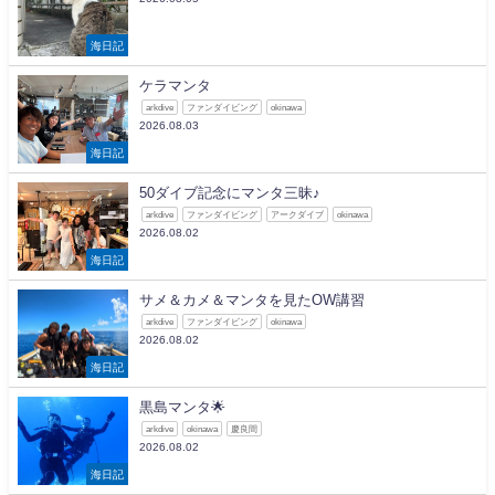
海日記
ケラマンタ
arkdive
ファンダイビング
okinawa
2026.08.03
海日記
50ダイブ記念にマンタ三昧♪
arkdive
ファンダイビング
アークダイブ
okinawa
2026.08.02
海日記
サメ＆カメ＆マンタを見たOW講習
arkdive
ファンダイビング
okinawa
2026.08.02
海日記
黒島マンタ🌟
arkdive
okinawa
慶良間
2026.08.02
海日記