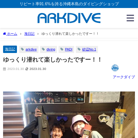
リピート率91.6%を誇る沖縄本島のダイビングショップ
ホーム
海日記
ゆっくり潜れて楽しかったですー！！
海日記
arkdive
diving
PADI
砂辺No.1
ゆっくり潜れて楽しかったですー！！
2023.01.30
2023.01.30
アークダイブ