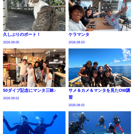
久しぶりのボート！
ケラマンタ
2026.08.05
2026.08.03
50ダイブ記念にマンタ三昧♪
サメ＆カメ＆マンタを見たOW講
習
2026.08.02
2026.08.02