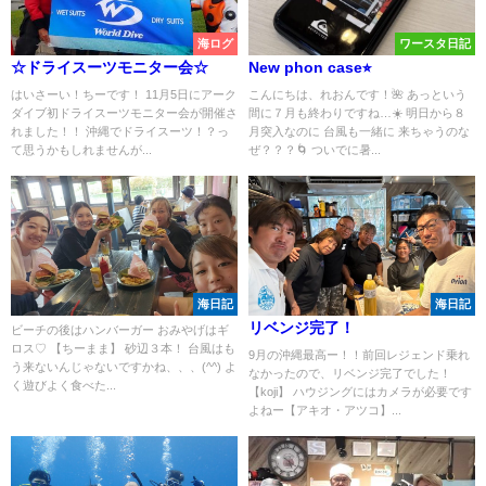
海ログ
ワースタ日記
☆ドライスーツモニター会☆
New phon case⭐︎
はいさーい！ちーです！ 11月5日にアーク
こんにちは、れおんです！🌺 あっという
ダイブ初ドライスーツモニター会が開催さ
間に７月も終わりですね…☀️ 明日から８
れました！！ 沖縄でドライスーツ！？っ
月突入なのに 台風も一緒に 来ちゃうのな
て思うかもしれませんが...
ぜ？？？🌀 ついでに暑...
海日記
海日記
リベンジ完了！
ビーチの後はハンバーガー おみやげはギ
ロス♡ 【ちーまま】 砂辺３本！ 台風はも
9月の沖縄最高ー！！前回レジェンド乗れ
う来ないんじゃないですかね、、、(^^) よ
なかったので、リベンジ完了でした！
く遊びよく食べた...
【koji】 ハウジングにはカメラが必要です
よねー【アキオ・アツコ】...