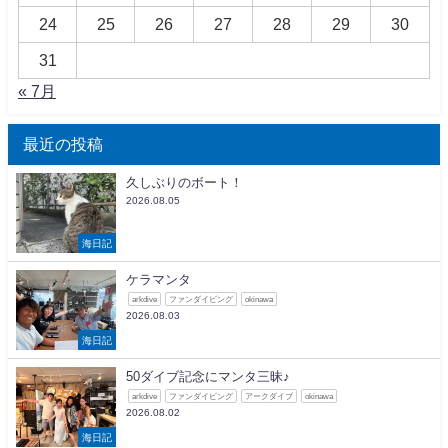
24
25
26
27
28
29
30
31
« 7月
最近の投稿
久しぶりのボート！
2026.08.05
海日記
ケラマンタ
arkdive
ファンダイビング
okinawa
2026.08.03
海日記
50ダイブ記念にマンタ三昧♪
arkdive
ファンダイビング
アークダイブ
okinawa
2026.08.02
海日記