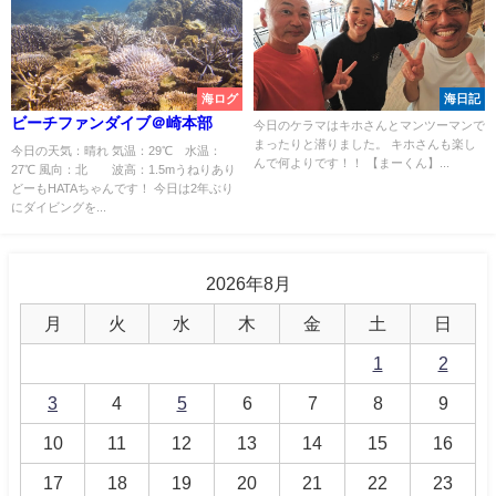
海ログ
海日記
ビーチファンダイブ＠崎本部
今日のケラマはキホさんとマンツーマンで
まったりと潜りました。 キホさんも楽し
今日の天気：晴れ 気温：29℃ 水温：
んで何よりです！！ 【まーくん】...
27℃ 風向：北 波高：1.5mうねりあり
どーもHATAちゃんです！ 今日は2年ぶり
にダイビングを...
2026年8月
月
火
水
木
金
土
日
1
2
3
4
5
6
7
8
9
10
11
12
13
14
15
16
17
18
19
20
21
22
23