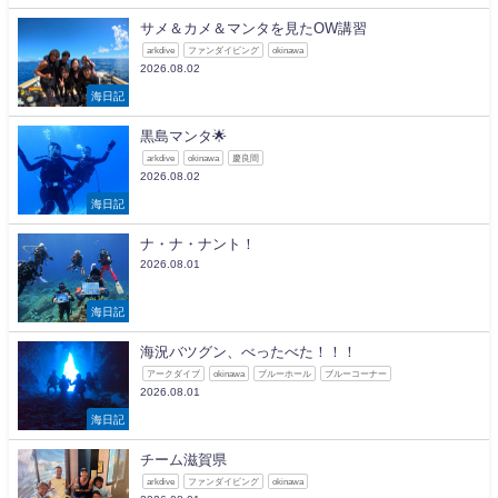
サメ＆カメ＆マンタを見たOW講習
arkdive
ファンダイビング
okinawa
2026.08.02
海日記
黒島マンタ🌟
arkdive
okinawa
慶良間
2026.08.02
海日記
ナ・ナ・ナント！
2026.08.01
海日記
海況バツグン、べったべた！！！
アークダイブ
okinawa
ブルーホール
ブルーコーナー
2026.08.01
海日記
チーム滋賀県
arkdive
ファンダイビング
okinawa