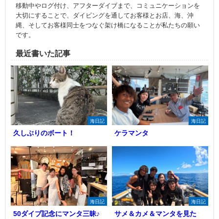
移動中やログ付け、アフターダイブまで、コミュニケーションを
大切にすることで、ダイビングを通してお客様とお店、海、沖
縄、そしてお客様同士をつなぐ架け橋になることが私たちの願い
です。
最近書いた記事
海日記
海日記
久しぶりのボート！
ケラマンタ
海日記
海日記
50ダイブ記念にマンタ三昧♪
サメ＆カメ＆マンタを見た