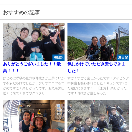
おすすめの記事
海日記
海日記
ありがとうございました！！最
気にかけていただき安心できま
高！！！
した！
はじめは呼吸の仕方や耳抜きが上手くいか
すごくすごく楽しかったです！ダイビング
ず不安だらけでしたが、少しずつコツをつ
中何度も笑わされました！キュンです♪ま
かめてすごく楽しかったです。お魚も沢山
た遊びにきます！！【まお】 楽しかった
近くに来てくれてワクワクし...
です！耳抜きが難しかった！...