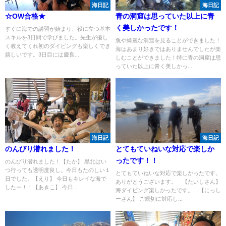
海日記
海日記
☆OW合格★
青の洞窟は思っていた以上に青
く美しかったです！
すぐに海での講習が始まり、役に立つ基本
スキルを3日間で学びました。先生が優し
魚や綺麗な洞窟を見ることができました！
く教えてくれ初のダイビングも楽しくでき
海はあまり好きではありませんでしたが楽
嬉しいです。3日目には慶良...
しむことができました！特に青の洞窟は思
っていた以上に青く美しかっ...
海日記
海日記
のんびり潜れました！
とてもていねいな対応で楽しか
ったです！！
のんびり潜れました！【たか】 黒北はい
つ行っても透明度良し。今日もたのしい１
とてもていねいな対応で楽しかったです。
日でした。【えり】 今日もキレイな海で
ありがとうございます。 【たいしさん】
したー！！【あきこ】 今日...
海ダイビング楽しかったです。 【にっし
ーさん】 ご親切に対応し...