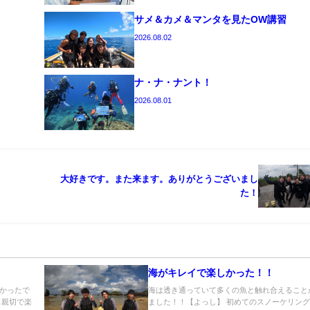
サメ＆カメ＆マンタを見たOW講習
2026.08.02
ナ・ナ・ナント！
2026.08.01
大好きです。また来ます。ありがとうございまし
た！
海がキレイで楽しかった！！
かったで
海は透き通っていて多くの魚と触れ合えること
も親切で楽
ました！！【よっし】 初めてのスノーケリン