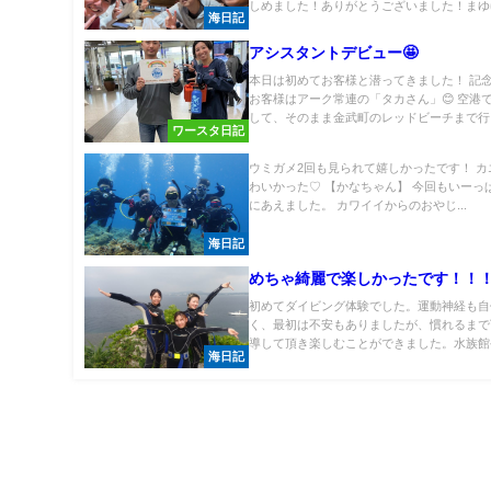
しめました！ありがとうございました！まゆゆ.
海日記
アシスタントデビュー🤩
本日は初めてお客様と潜ってきました！ 記
お客様はアーク常連の「タカさん」😊 空港
して、そのまま金武町のレッドビーチまで行..
ワースタ日記
ウミガメ2回も見られて嬉しかったです！ カ
わいかった♡ 【かなちゃん】 今回もいーっ
にあえました。 カワイイからのおやじ...
海日記
めちゃ綺麗で楽しかったです！！
初めてダイビング体験でした。運動神経も自
く、最初は不安もありましたが、慣れるまで
導して頂き楽しむことができました。水族館や
海日記