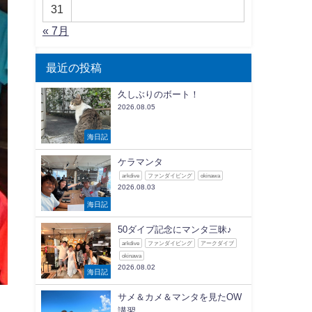
31
« 7月
最近の投稿
久しぶりのボート！
2026.08.05
海日記
ケラマンタ
arkdive
ファンダイビング
okinawa
2026.08.03
海日記
50ダイブ記念にマンタ三昧♪
arkdive
ファンダイビング
アークダイブ
okinawa
2026.08.02
海日記
サメ＆カメ＆マンタを見たOW
講習