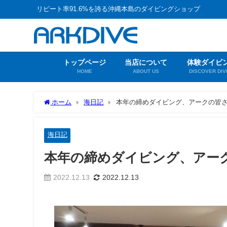
リピート率91.6%を誇る沖縄本島のダイビングショップ
トップページ
当店について
体験ダイビ
HOME
ABOUT US
DISCOVER DIV
ホーム
海日記
本年の締めダイビング、アークの皆
海日記
本年の締めダイビング、アー
2022.12.13
2022.12.13