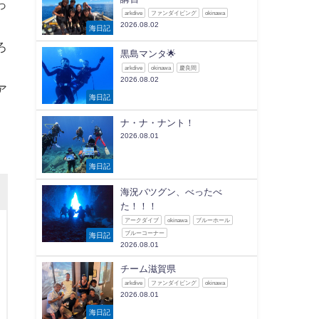
っ
arkdive
ファンダイビング
okinawa
2026.08.02
海日記
ろ
黒島マンタ🌟
arkdive
okinawa
慶良間
2026.08.02
ア
海日記
ナ・ナ・ナント！
2026.08.01
海日記
海況バツグン、べったべ
た！！！
アークダイブ
okinawa
ブルーホール
ブルーコーナー
海日記
2026.08.01
チーム滋賀県
arkdive
ファンダイビング
okinawa
2026.08.01
海日記