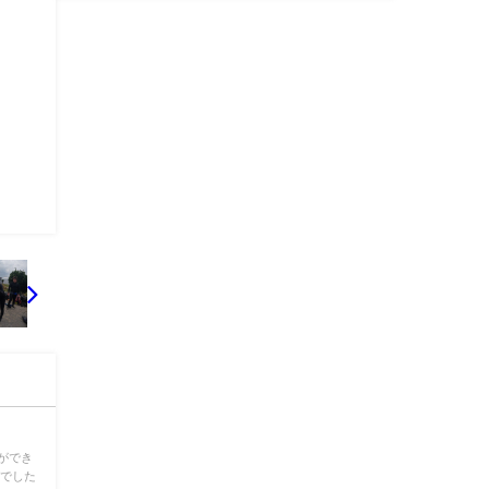
ができ
グでした