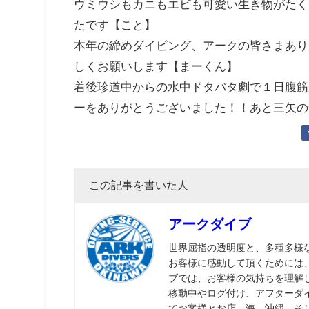
ウミウシもカニもエビも可愛い生き物がたく
たです【こと】
本年の締めダイビング、アークの皆さまあり
しくお願いします【まーくん】
着後珍道中からの水中ドタバタ劇で１日腹筋
ーをありがとうございました！！あと三矢の
この記事を書いた人
アークダイブ
世界屈指の透明度と、多種多様
お客様に感動して頂くためには
ブでは、お客様の気持ちを理解
移動中やログ付け、アフターダ
てお客様とお店、海、沖縄、そ