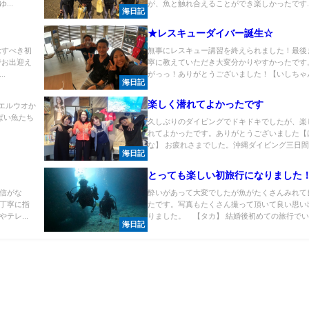
..
が、魚と触れ合えることができ楽しかったです..
海日記
★レスキューダイバー誕生☆
念すべき初
無事にレスキュー講習を終えられました！最後
でお出迎え
寧に教えていただき大変分かりやすかったです
.
がっっ！ありがとうございました！【いしちゃん.
海日記
楽しく潜れてよかったです
エルウオか
ぱい魚たち
久しぶりのダイビングでドキドキでしたが、楽
れてよかったです。ありがとうございました【
な】 お疲れさまでした。沖縄ダイビング三日間お
海日記
！
とっても楽しい初旅行になりました
信がな
酔いがあって大変でしたが魚がたくさんみれて
丁寧に指
たです。写真もたくさん撮って頂いて良い思い
テレ...
りました。 【タカ】 結婚後初めての旅行でい..
海日記