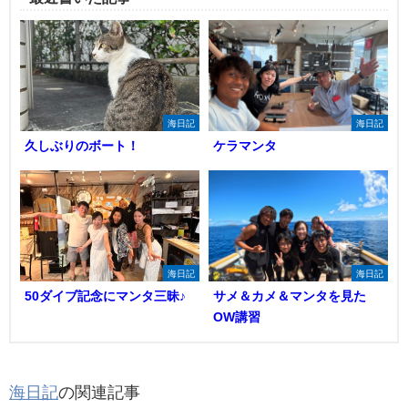
海日記
海日記
久しぶりのボート！
ケラマンタ
海日記
海日記
50ダイブ記念にマンタ三昧♪
サメ＆カメ＆マンタを見た
OW講習
海日記
の関連記事