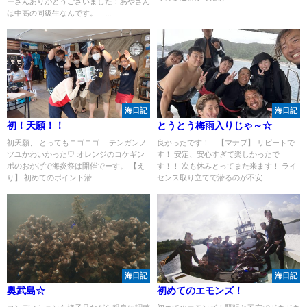
ーさんありがとうございました！あやさん
は中高の同級生なんです。 ...
海日記
海日記
初！天願！！
とうとう梅雨入りじゃ～☆
初天願、 とってもニゴニゴ… テンガンノ
良かったです！ 【マナブ】 リピートで
ツユかわいかった♡ オレンジのコケギン
す！ 安定、安心すぎて楽しかったで
ポのおかげで海炎祭は開催でーす。 【え
す！！ 次も休みとってまた来ます！ ライ
り】 初めてのポイント潜...
センス取り立てで潜るのが不安...
海日記
海日記
奥武島☆
初めてのエモンズ！