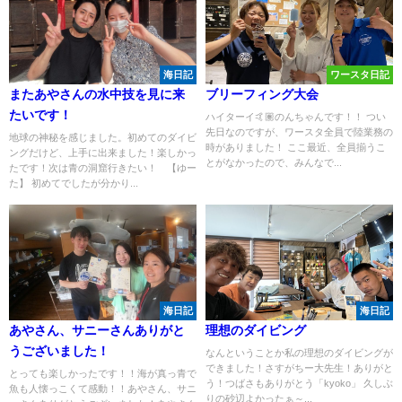
海日記
ワースタ日記
またあやさんの水中技を見に来
ブリーフィング大会
たいです！
ハイターイ🤙🏽のんちゃんです！！ つい
先日なのですが、ワースタ全員で陸業務の
地球の神秘を感じました。初めてのダイビ
時がありました！ ここ最近、全員揃うこ
ングだけど、上手に出来ました！楽しかっ
とがなかったので、みんなで...
たです！次は青の洞窟行きたい！ 【ゆー
た】 初めてでしたが分かり...
海日記
海日記
あやさん、サニーさんありがと
理想のダイビング
うございました！
なんということか私の理想のダイビングが
できました！さすがちー大先生！ありがと
とっても楽しかったです！！海が真っ青で
う！つばさもありがとう「kyoko」 久しぶ
魚も人懐っこくて感動！！あやさん、サニ
りの砂辺よかったぁ～...