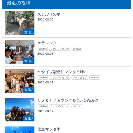
最近の投稿
久しぶりのボート！
2026.08.05
海日記
ケラマンタ
arkdive
ファンダイビング
okinawa
2026.08.03
海日記
50ダイブ記念にマンタ三昧♪
arkdive
ファンダイビング
アークダイブ
okinawa
2026.08.02
海日記
サメ＆カメ＆マンタを見たOW講習
arkdive
ファンダイビング
okinawa
2026.08.02
海日記
黒島マンタ🌟