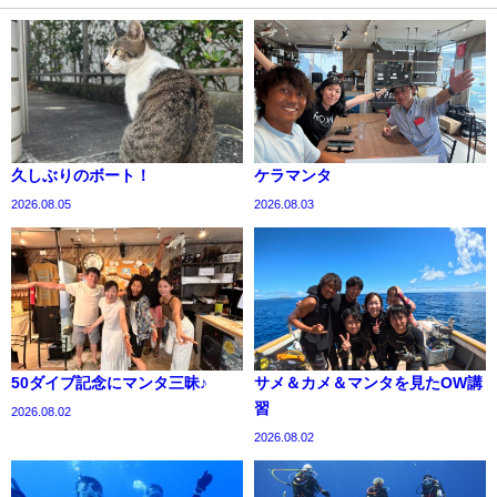
久しぶりのボート！
ケラマンタ
2026.08.05
2026.08.03
50ダイブ記念にマンタ三昧♪
サメ＆カメ＆マンタを見たOW講
習
2026.08.02
2026.08.02