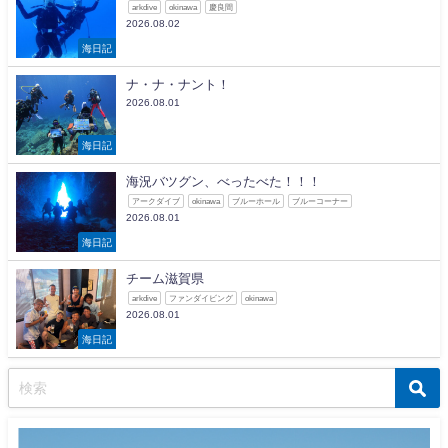
arkdive
okinawa
慶良間
2026.08.02
海日記
ナ・ナ・ナント！
2026.08.01
海日記
海況バツグン、べったべた！！！
アークダイブ
okinawa
ブルーホール
ブルーコーナー
2026.08.01
海日記
チーム滋賀県
arkdive
ファンダイビング
okinawa
2026.08.01
海日記