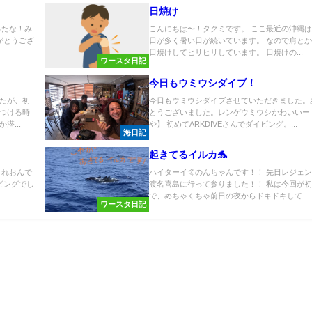
日焼け
ったな！み
こんにちは〜！タクミです。 ここ最近の沖縄
がとうござ
日が多く暑い日が続いています。 なので肩と
日焼けしてヒリヒリしています。 日焼けの...
ワースタ日記
今日もウミウシダイブ！
たが、初
今日もウミウシダイブさせていただきました。
つける時
とうございました。レンゲウミウシかわいいー
潜...
や】 初めてARKDIVEさんでダイビング。...
海日記
起きてるイルカ🐬
、れおんで
ハイターイ🤙のんちゃんです！！ 先日レジェ
ビングでし
渡名喜島に行って参りました！！ 私は今回が
で、めちゃくちゃ前日の夜からドキドキして...
ワースタ日記