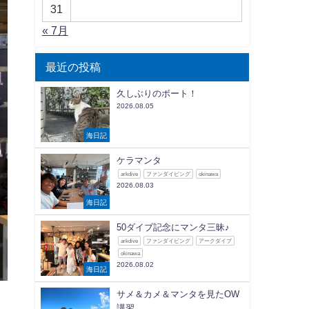
31
« 7月
最近の投稿
久しぶりのボート！
2026.08.05
海日記
ケラマンタ
arkdive
ファンダイビング
okinawa
2026.08.03
海日記
50ダイブ記念にマンタ三昧♪
arkdive
ファンダイビング
アークダイブ
okinawa
2026.08.02
海日記
サメ＆カメ＆マンタを見たOW
講習