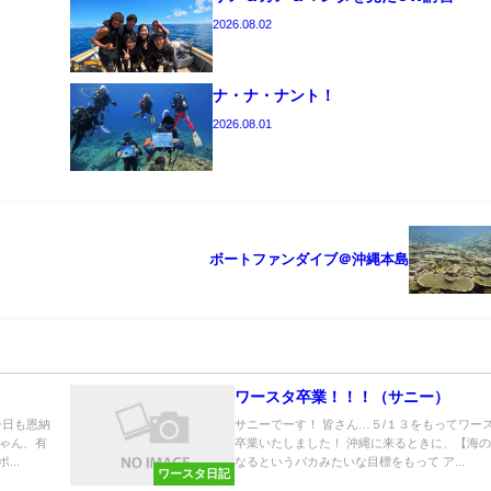
2026.08.02
ナ・ナ・ナント！
2026.08.01
ボートファンダイブ＠沖縄本島
ワースタ卒業！！！（サニー）
今日も恩納
サニーでーす！ 皆さん…５/１３をもってワー
ゃん、有
卒業いたしました！ 沖縄に来るときに、【海
..
なるというバカみたいな目標をもって ア...
ワースタ日記