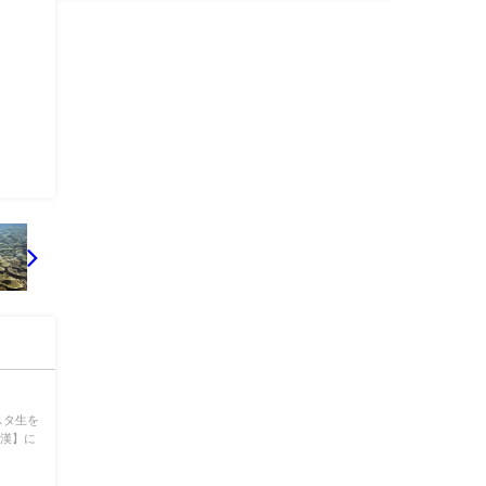
スタ生を
の漢】に