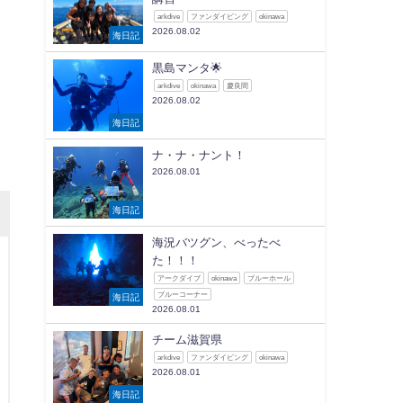
】
arkdive
ファンダイビング
okinawa
2026.08.02
海日記
黒島マンタ🌟
arkdive
okinawa
慶良間
2026.08.02
海日記
ナ・ナ・ナント！
2026.08.01
海日記
海況バツグン、べったべ
た！！！
アークダイブ
okinawa
ブルーホール
ブルーコーナー
海日記
2026.08.01
チーム滋賀県
arkdive
ファンダイビング
okinawa
2026.08.01
海日記