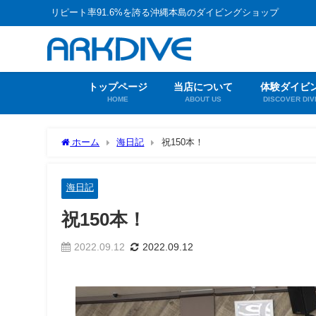
リピート率91.6%を誇る沖縄本島のダイビングショップ
トップページ
当店について
体験ダイビ
HOME
ABOUT US
DISCOVER DIV
ホーム
海日記
祝150本！
海日記
祝150本！
2022.09.12
2022.09.12