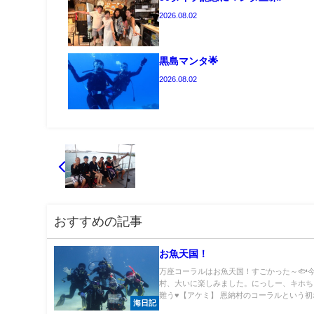
2026.08.02
黒島マンタ🌟
2026.08.02
おすすめの記事
お魚天国！
万座コーラルはお魚天国！すごかった～🐟
村、大いに楽しみました。にっしー、キホち
難う♥【アケミ】 恩納村のコーラルという初ポ.
海日記