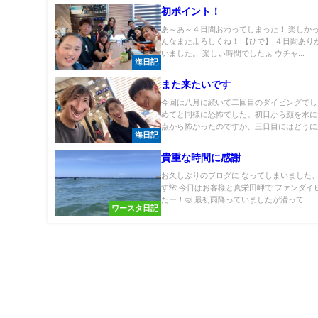
初ポイント！
あ～あ～４日間おわってしまった！ 楽しか
んなまたよろしくね！ 【ひで】 ４日間あり
いました。 楽しい時間でしたぁ ウチャ...
海日記
また来たいです
今回は八月に続いて二回目のダイビングでし
めてと同様に恐怖でした。初日から顔を水に
点から怖かったのですが、三日目にはどうにか
海日記
貴重な時間に感謝
お久しぶりのブログに なってしまいました
す🌺 今日はお客様と真栄田岬で ファンダイ
たー！🤿 最初雨降っていましたが潜って...
ワースタ日記