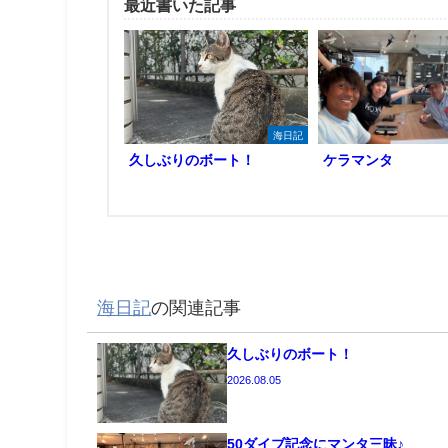
最近書いた記事
海日記
久しぶりのボート！
ケラマンタ
海日記
の関連記事
久しぶりのボート！
2026.08.05
50ダイブ記念にマンタ三昧♪