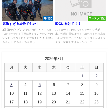
海日記
ワースタ日記
素敵すぎる経験でした！
IDCに向けて！！
2回目のダイビングでしたが、とっても楽
ハイターイ！のんちゃんでーす✨ 先週
しかったです！丁寧に教えていただいたの
末、沖縄の天気は荒々でめちゃくちゃ寒か
で安心してダイビングできました！【れい
ったのですが、そんな中で今度インストラ
ちゃん】 めちゃくちゃ楽し...
クター試験を受けるメンバーで...
2026年8月
月
火
水
木
金
土
日
1
2
3
4
5
6
7
8
9
10
11
12
13
14
15
16
17
18
19
20
21
22
23