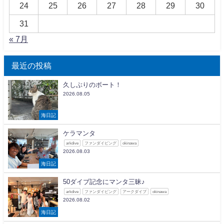
24
25
26
27
28
29
30
31
« 7月
最近の投稿
久しぶりのボート！
2026.08.05
海日記
ケラマンタ
arkdive
ファンダイビング
okinawa
2026.08.03
海日記
50ダイブ記念にマンタ三昧♪
arkdive
ファンダイビング
アークダイブ
okinawa
2026.08.02
海日記