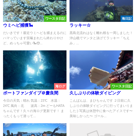
ワースタ日記
海日記
ウミヘビ捕獲🐍
ラッキー☆
だいきです！最近ウミヘビを捕まえるのに
黒島北流れはなく離れ根を一周しました！
ハマっています笑噛まれたら終わりやけ
沖山礁でマンタと泳げてラッキー「ちえ
ど、めっちゃ可愛い🐍😍...
み」...
海ログ
ワースタ日記
ボートファンダイブ＠慶良間
久しぶりの体験ダイビング
今日の天気：晴れ 気温：23℃ 水温：
こんばんは、まひちゃんです ２日前に久
24℃ 風向：北 波高：2m どーもHATA
しぶりの体験ダイビングに行ってまいりま
ちゃんです！久々の海ログ更新です！ ま
した:) 写真は休憩中に食べたアイスです〜
ったくもって潜って...
美味しかった〜 ゴール...