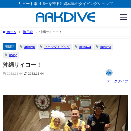
リピート率91.6%を誇る沖縄本島のダイビングショップ
ホーム
海日記
沖縄サイコー！
海日記
arkdive
ファンダイビング
okinawa
kerama
diving
沖縄サイコー！
2022.11.04
2022.11.04
アークダイブ