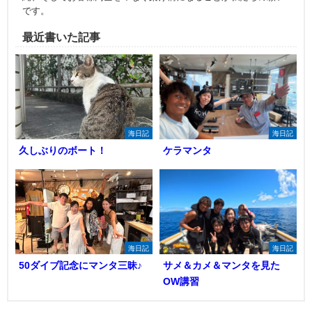
です。
最近書いた記事
海日記
海日記
久しぶりのボート！
ケラマンタ
海日記
海日記
50ダイブ記念にマンタ三昧♪
サメ＆カメ＆マンタを見た
OW講習