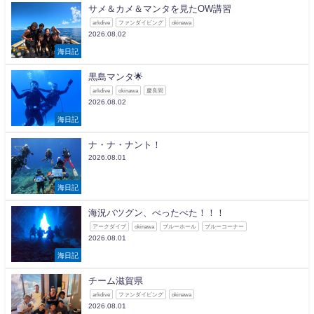
サメ＆カメ＆マンタを見たOW講習
arkdive
ファンダイビング
okinawa
2026.08.02
海日記
黒島マンタ🌟
arkdive
okinawa
慶良間
2026.08.02
海日記
ナ・ナ・ナント！
2026.08.01
海日記
海況バツグン、べったべた！！！
アークダイブ
okinawa
ブルーホール
ブルーコーナー
2026.08.01
海日記
チーム滋賀県
arkdive
ファンダイビング
okinawa
2026.08.01