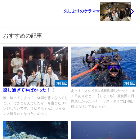
久しぶりのケラマ☆
おすすめの記事
海日記
海日記
楽し過ぎてやばかった！！
あっ！！という間の3日間楽しかった キホ
１日ありがと！ 【くぼっち】 慶良間３日
波に酔ってしまって、体調が悪くなってし
間楽しかったー！！ ラストダイブは沖山
まい、できませんでしたが、今度またリベ
礁にも行けて良かった！...
ンジしたいです。【ゆきちゃん】 ライセ
ンス取りたくなった。めっち...