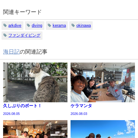
関連キーワード
arkdive
diving
kerama
okinawa
ファンダイビング
海日記
の関連記事
久しぶりのボート！
ケラマンタ
2026.08.05
2026.08.03