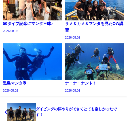
50ダイブ記念にマンタ三昧♪
サメ＆カメ＆マンタを見たOW講
習
2026.08.02
2026.08.02
黒島マンタ🌟
ナ・ナ・ナント！
2026.08.02
2026.08.01
ダイビングの餌やりができてとても楽しかったで
す！