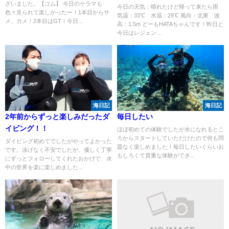
ざいました。【コム】 今日のケラマも
今日の天気：晴れたけど帰って来たら雨
色々見られて楽しかったー！1本目からサ
気温：33℃ 水温：28℃ 風向：北東 波
メ、カメ！2本目はGT！今日...
高：1.5m どーもHATAちゃんです！昨日と
今日はレジェン...
海日記
海日記
2年前からずっと楽しみだったダ
毎日したい
イビング！！
ほぼ初めての体験でしたが水になれるとこ
ろからスタートしていただけたので何も問
ダイビング初めてでしたがやってよかった
題なく楽しめました！毎日したいぐらいお
です。泳げなく不安でしたが、優しく丁寧
もしろくて貴重な体験ができ...
にずっとフォローしてくれたおかげで、水
中の世界を楽に楽しめました...