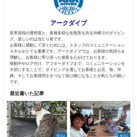
アークダイブ
世界屈指の透明度と、多種多様な生態系を誇る沖縄でのダイビン
グ。楽しいのは当たり前です。
お客様に感動して頂くためには、スタッフのコミュニケーション
スキルがとても重要です。アークダイブでは、お客様の気持ちを
理解し、お客様に寄り添った接客を心がけております。
移動中やログ付け、アフターダイブまで、コミュニケーションを
大切にすることで、ダイビングを通してお客様とお店、海、沖
縄、そしてお客様同士をつなぐ架け橋になることが私たちの願い
です。
最近書いた記事
海日記
海日記