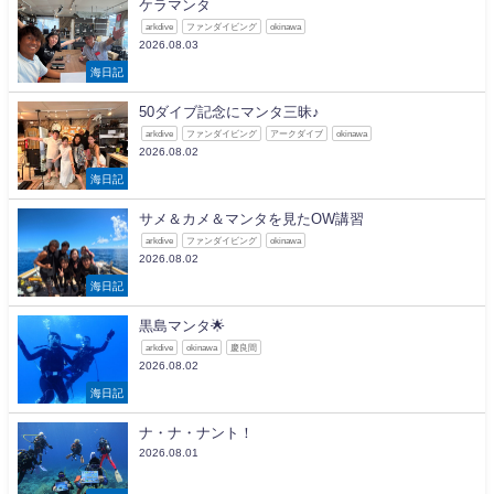
ケラマンタ
arkdive
ファンダイビング
okinawa
2026.08.03
海日記
50ダイブ記念にマンタ三昧♪
arkdive
ファンダイビング
アークダイブ
okinawa
2026.08.02
海日記
サメ＆カメ＆マンタを見たOW講習
arkdive
ファンダイビング
okinawa
2026.08.02
海日記
黒島マンタ🌟
arkdive
okinawa
慶良間
2026.08.02
海日記
ナ・ナ・ナント！
2026.08.01