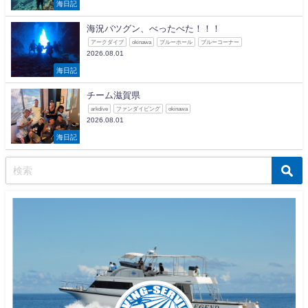
海日記
海況バツグン、べったべた！！！
アークダイブ
okinawa
ブルーホール
ブルーコーナー
2026.08.01
海日記
チーム滋賀県
arkdive
ファンダイビング
okinawa
2026.08.01
海日記