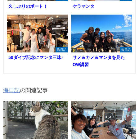
久しぶりのボート！
ケラマンタ
海日記
海日記
50ダイブ記念にマンタ三昧♪
サメ＆カメ＆マンタを見た
OW講習
海日記
の関連記事