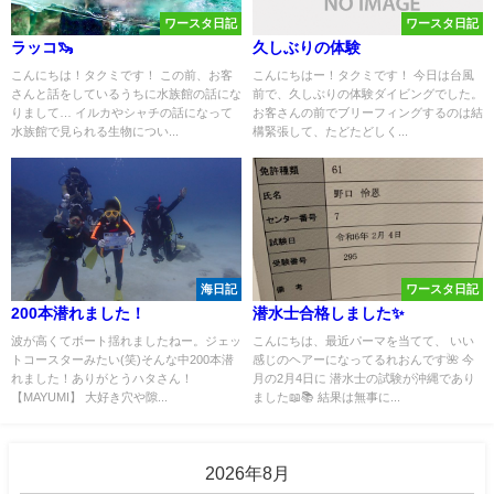
ワースタ日記
ワースタ日記
ラッコ🦦
久しぶりの体験
こんにちは！タクミです！ この前、お客
こんにちはー！タクミです！ 今日は台風
さんと話をしているうちに水族館の話にな
前で、久しぶりの体験ダイビングでした。
りまして… イルカやシャチの話になって
お客さんの前でブリーフィングするのは結
水族館で見られる生物につい...
構緊張して、たどたどしく...
海日記
ワースタ日記
200本潜れました！
潜水士合格しました✨
波が高くてボート揺れましたねー。ジェッ
こんにちは、最近パーマを当てて、 いい
トコースターみたい(笑)そんな中200本潜
感じのヘアーになってるれおんです🌺 今
れました！ありがとうハタさん！
月の2月4日に 潜水士の試験が沖縄であり
【MAYUMI】 大好き穴や隙...
ました📖📚 結果は無事に...
2026年8月