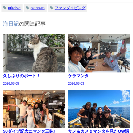
arkdive
okinawa
ファンダイビング
海日記
の関連記事
久しぶりのボート！
ケラマンタ
2026.08.05
2026.08.03
50ダイブ記念にマンタ三昧♪
サメ＆カメ＆マンタを見たOW講