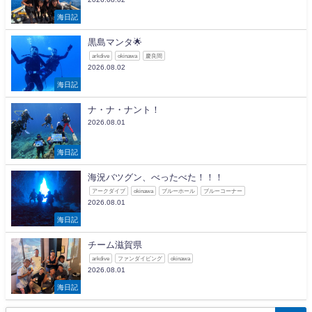
海日記
黒島マンタ🌟
arkdive
okinawa
慶良間
2026.08.02
海日記
ナ・ナ・ナント！
2026.08.01
海日記
海況バツグン、べったべた！！！
アークダイブ
okinawa
ブルーホール
ブルーコーナー
2026.08.01
海日記
チーム滋賀県
arkdive
ファンダイビング
okinawa
2026.08.01
海日記