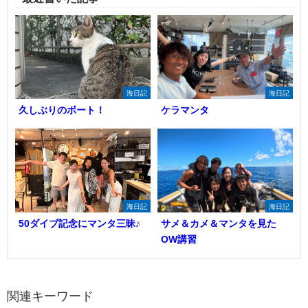
海日記
海日記
久しぶりのボート！
ケラマンタ
海日記
海日記
50ダイブ記念にマンタ三昧♪
サメ＆カメ＆マンタを見た
OW講習
関連キーワード