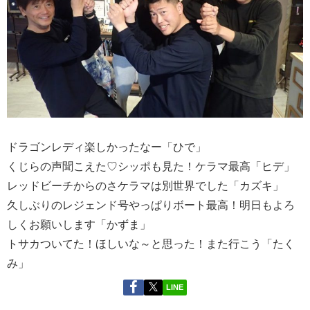
ドラゴンレディ楽しかったなー「ひで」
くじらの声聞こえた♡シッポも見た！ケラマ最高「ヒデ」
レッドビーチからのさケラマは別世界でした「カズキ」
久しぶりのレジェンド号やっぱりボート最高！明日もよろ
しくお願いします「かずま」
トサカついてた！ほしいな～と思った！また行こう「たく
み」
LINE