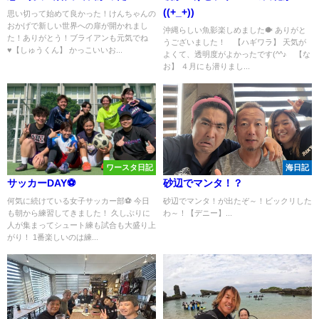
((+_+))
思い切って始めて良かった！けんちゃんの
おかげで新しい世界への扉が開かれまし
沖縄らしい魚影楽しめました🐡 ありがと
た！ありがとう！ブライアンも元気でね
うございました！ 【ハギワラ】 天気が
♥【しゅうくん】 かっこいいお...
よくて、透明度がよかったです(^^♪ 【な
お】 ４月にも潜りまし...
ワースタ日記
海日記
サッカーDAY⚽️
砂辺でマンタ！？
何気に続けている女子サッカー部⚽️ 今日
砂辺でマンタ！が出たぞ～！ビックリした
も朝から練習してきました！ 久しぶりに
わ～！【デニー】...
人が集まってシュート練も試合も大盛り上
がり！ 1番楽しいのは練...