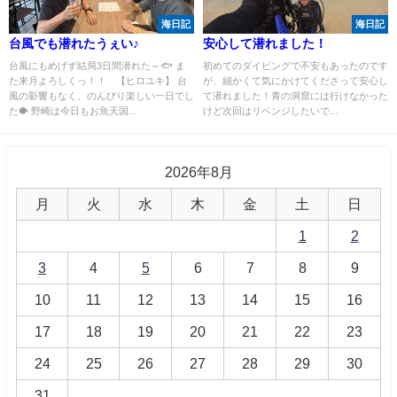
海日記
海日記
台風でも潜れたうぇい♪
安心して潜れました！
台風にもめげず結局3日間潜れた～🐟 ま
初めてのダイビングで不安もあったのです
た来月よろしくっ！！ 【ヒロユキ】 台
が、細かくて気にかけてくださって安心し
風の影響もなく、のんびり楽しい一日でし
て潜れました！青の洞窟には行けなかった
た🐡 野崎は今日もお魚天国...
けど次回はリベンジしたいで...
2026年8月
月
火
水
木
金
土
日
1
2
3
4
5
6
7
8
9
10
11
12
13
14
15
16
17
18
19
20
21
22
23
24
25
26
27
28
29
30
31