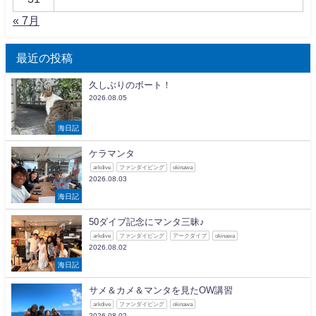
« 7月
最近の投稿
久しぶりのボート！
2026.08.05
海日記
ケラマンタ
arkdive
ファンダイビング
okinawa
2026.08.03
海日記
50ダイブ記念にマンタ三昧♪
arkdive
ファンダイビング
アークダイブ
okinawa
2026.08.02
海日記
サメ＆カメ＆マンタを見たOW講習
arkdive
ファンダイビング
okinawa
2026.08.02