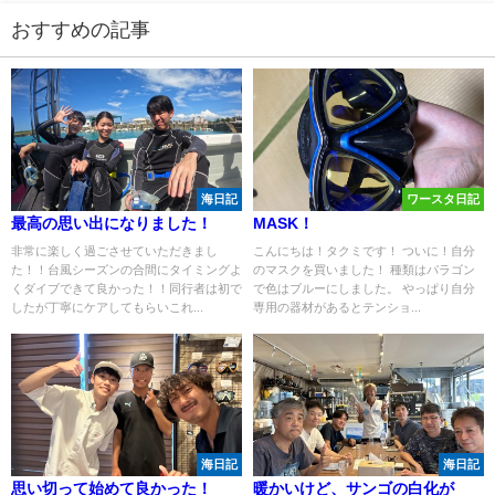
おすすめの記事
海日記
ワースタ日記
最高の思い出になりました！
MASK！
非常に楽しく過ごさせていただきまし
こんにちは！タクミです！ ついに！自分
た！！台風シーズンの合間にタイミングよ
のマスクを買いました！ 種類はパラゴン
くダイブできて良かった！！同行者は初で
で色はブルーにしました。 やっぱり自分
したが丁寧にケアしてもらいこれ...
専用の器材があるとテンショ...
海日記
海日記
思い切って始めて良かった！
暖かいけど、サンゴの白化が