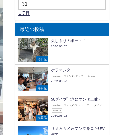
31
« 7月
最近の投稿
久しぶりのボート！
2026.08.05
海日記
ケラマンタ
arkdive
ファンダイビング
okinawa
2026.08.03
海日記
50ダイブ記念にマンタ三昧♪
arkdive
ファンダイビング
アークダイブ
okinawa
2026.08.02
海日記
サメ＆カメ＆マンタを見たOW
講習