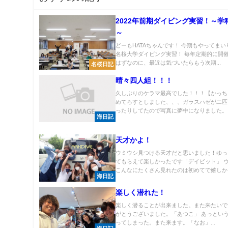
2022年前期ダイビング実習！～学
～
どーもHATAちゃんです！ 今期もやってま
名桜大学ダイビング実習！ 毎年定期的に開
はずなのに、最近は気づいたらもう次期...
名桜日記
晴々四人組！！！
久しぶりのケラマ最高でした！！！【かっち
めてろすとしました、、、ガラスハゼが二匹
ったりしてたので写真に夢中になりました。ご.
海日記
天才かよ！
ウミウシ見つける天才だと思いました！ゆっ
てもらえて楽しかったです「デイビット」 
こんなにたくさん見れたのは初めてで嬉しかっ.
海日記
楽しく潜れた！
楽しく潜ることが出来ました。また来たいで
がとうございました。「あつこ」 あっとい
ってしまった。また来ます。「なお」...