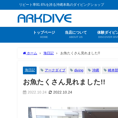
リピート率91.6%を誇る沖縄本島のダイビングショップ
トップページ
当店について
体験ダイビ
HOME
ABOUT US
DISCOVER DIV
ホーム
海日記
お魚たくさん見れました!!
海日記
アークダイブ
diving
沖縄
崎本
お魚たくさん見れました!!
2022.10.24
2022.10.24