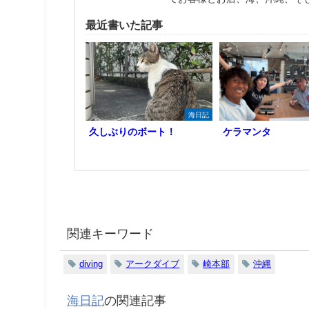
最近書いた記事
海日記
久しぶりのボート！
ケラマンタ
関連キーワード
diving
アークダイブ
崎本部
沖縄
海日記
の関連記事