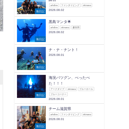
arkdive
ファンダイビング
okinawa
2026.08.02
海日記
黒島マンタ🌟
arkdive
okinawa
慶良間
2026.08.02
海日記
ナ・ナ・ナント！
2026.08.01
海日記
海況バツグン、べったべ
た！！！
アークダイブ
okinawa
ブルーホール
ブルーコーナー
海日記
2026.08.01
チーム滋賀県
arkdive
ファンダイビング
okinawa
2026.08.01
海日記