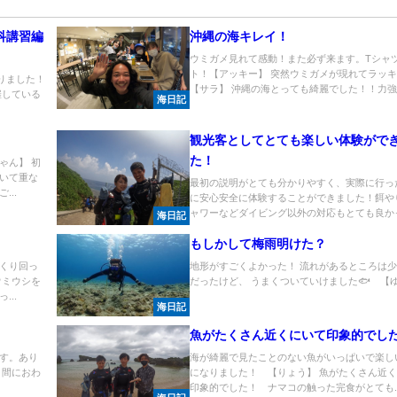
科講習編
沖縄の海キレイ！
ウミガメ見れて感動！また必ず来ます。Tシャ
ト！【アッキー】 突然ウミガメが現れてラッ
いりました！
【サラ】 沖縄の海とっても綺麗でした！！力強..
催している
海日記
観光客としてとても楽しい体験がで
た！
ゃん】 初
いて重な
最初の説明がとても分かりやすく、実際に行っ
..
に安心安全に体験することができました！餌や
ャワーなどダイビング以外の対応もとても良かっ.
海日記
もしかして梅雨明けた？
くり回っ
地形がすごくよかった！ 流れがあるところは
ウミウシを
だったけど、 うまくついていけました🐟 【ゆう
..
海日記
魚がたくさん近くにいて印象的でし
す。あり
海が綺麗で見たことのない魚がいっぱいで楽し
う間におわ
になりました！ 【りょう】 魚がたくさん近
印象的でした！ ナマコの触った完食がとても..