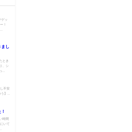
ツゲッ
キー！
.
きまし
たとき
り、シ
..
少し不安
】...
た！
い時間
くにいて
.