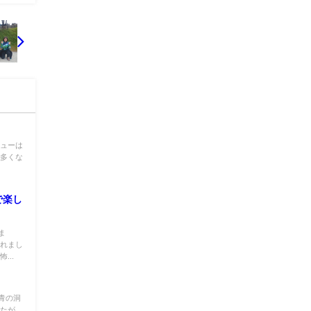
ニューは
が多くな
で楽し
ま
潜れまし
...
青の洞
したが、