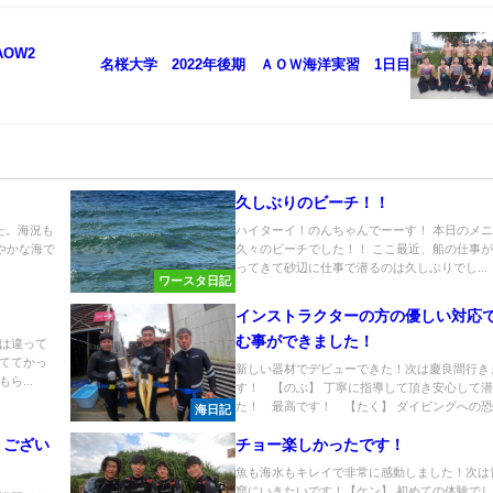
OW2
名桜大学 2022年後期 ＡＯＷ海洋実習 1日目
久しぶりのビーチ！！
た。海況も
ハイターイ！のんちゃんでーーす！ 本日のメ
やかな海で
久々のビーチでした！！ ここ最近、船の仕事
ってきて砂辺に仕事で潜るのは久しぶりでし...
ワースタ日記
インストラクターの方の優しい対応
む事ができました！
は違って
ててかっ
新しい器材でデビューできた！次は慶良間行き
ら...
す！ 【のぶ】 丁寧に指導して頂き安心して
た！ 最高です！ 【たく】 ダイビングへの恐怖
海日記
うござい
チョー楽しかったです！
魚も海水もキレイで非常に感動しました！次は
窟にいきたいです！【ケン】 初めての体験で