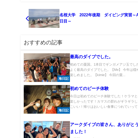
名桜大学 2022年後期 ダイビング実習～A
日目～
おすすめの記事
最高のダイブでした。
初めての粟国。1本目でギンガメアジ玉でし
よく最高のダイブでした。【Me】 今年は穏
楽しめました。【kimie】 今回の粟...
海日記
初めてのビーチ体験
今日は初めてのビーチ体験でした！ケラマと
楽しかったです！カマスの群れがギラギラし
こいい！帰りはおいしい食事につれていっても
海日記
アークダイブの皆さん、ありがと
ました！