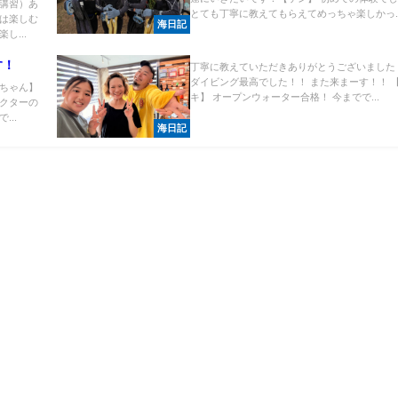
講習）あ
とても丁寧に教えてもらえてめっちゃ楽しかっ..
は楽しむ
海日記
し...
す！
丁寧に教えていただきありがとうございました
ダイビング最高でした！！ また来まーす！！ 
ちゃん】
キ】 オープンウォーター合格！ 今までで...
クターの
..
海日記