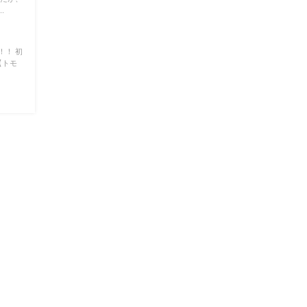
.
！！ 初
【トモ