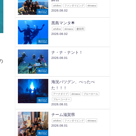
arkdive
ファンダイビング
okinawa
2026.08.02
海日記
黒島マンタ🌟
arkdive
okinawa
慶良間
2026.08.02
海日記
ナ・ナ・ナント！
2026.08.01
の
海日記
海況バツグン、べったべ
た！！！
アークダイブ
okinawa
ブルーホール
ブルーコーナー
海日記
2026.08.01
チーム滋賀県
arkdive
ファンダイビング
okinawa
2026.08.01
海日記