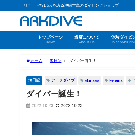
リピート率91.6%を誇る沖縄本島のダイビングショップ
トップページ
当店について
体験ダイビ
HOME
ABOUT US
DISCOVER DIV
ホーム
海日記
ダイバー誕生！
海日記
アークダイブ
okinawa
kerama
P
ダイバー誕生！
2022.10.23
2022.10.23