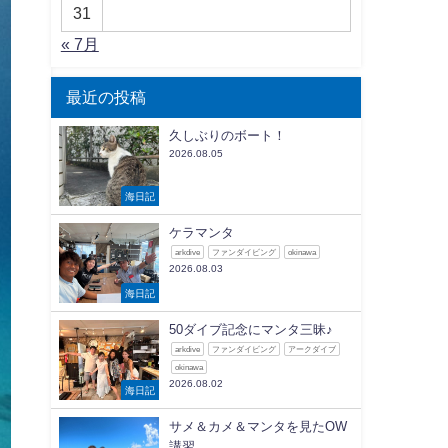
31
« 7月
最近の投稿
久しぶりのボート！
2026.08.05
海日記
ケラマンタ
arkdive
ファンダイビング
okinawa
2026.08.03
海日記
50ダイブ記念にマンタ三昧♪
arkdive
ファンダイビング
アークダイブ
okinawa
2026.08.02
海日記
サメ＆カメ＆マンタを見たOW
講習