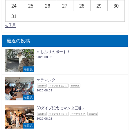
24
25
26
27
28
29
30
31
« 7月
最近の投稿
久しぶりのボート！
2026.08.05
海日記
ケラマンタ
arkdive
ファンダイビング
okinawa
2026.08.03
海日記
50ダイブ記念にマンタ三昧♪
arkdive
ファンダイビング
アークダイブ
okinawa
2026.08.02
海日記