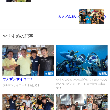
カメざんまい♪
おすすめの記事
海日記
海日記
ウチザンサイコー！
いろんなウミウシを紹介してくださりあり
がとうございました！！ また遊びに来ま
ウチザンサイコー！【ちはる】...
す☻...