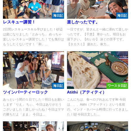
海日記
海日記
レスキュー講習！
楽しかったです。
2日間レスキュースキル学びました！砂辺
一日ですが、皆さんと一緒に潜れて楽しか
は庭になりました「とみっち」 めっちゃ
ったです。【千恵】 寒かった。明日もお
楽しいレスキュー講習でした！でも曳行は
湯下さい。【れいか】 泳ぐの苦手です。
もうしたくないです！「和」...
【タカスミ】 疲れた。体力...
海日記
ワースタ日記
ツインパーティーロック
Atithi（アティティ）
あっという間の１日でした！明日もお願い
こんにちは、食べログれおんです🌺 今回
します「りえ」 ちぃ、今日はありがとう
は、、、Atithi（アティティ）という名前
ございました！楽しかったね！今日はママ
の、インド・ネパール料理に行ってきまし
の勝ちだよ「まま」 今日は...
た！🙌 今回注文した...