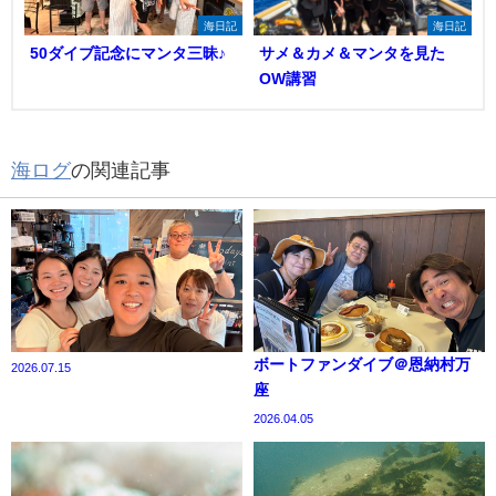
海日記
海日記
50ダイブ記念にマンタ三昧♪
サメ＆カメ＆マンタを見た
OW講習
海ログ
の関連記事
ボートファンダイブ＠恩納村万
2026.07.15
座
2026.04.05