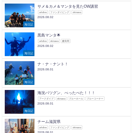
サメ＆カメ＆マンタを見たOW講習
arkdive
ファンダイビング
okinawa
2026.08.02
海日記
黒島マンタ🌟
arkdive
okinawa
慶良間
2026.08.02
海日記
ナ・ナ・ナント！
2026.08.01
海日記
海況バツグン、べったべた！！！
アークダイブ
okinawa
ブルーホール
ブルーコーナー
2026.08.01
海日記
チーム滋賀県
arkdive
ファンダイビング
okinawa
2026.08.01