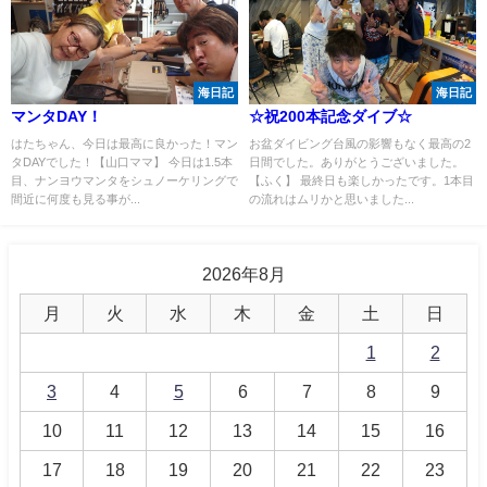
海日記
海日記
マンタDAY！
☆祝200本記念ダイブ☆
はたちゃん、今日は最高に良かった！マン
お盆ダイビング台風の影響もなく最高の2
タDAYでした！【山口ママ】 今日は1.5本
日間でした。ありがとうございました。
目、ナンヨウマンタをシュノーケリングで
【ふく】 最終日も楽しかったです。1本目
間近に何度も見る事が...
の流れはムリかと思いました...
2026年8月
月
火
水
木
金
土
日
1
2
3
4
5
6
7
8
9
10
11
12
13
14
15
16
17
18
19
20
21
22
23