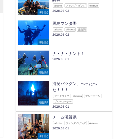
arkdive
ファンダイビング
okinawa
2026.08.02
海日記
黒島マンタ🌟
arkdive
okinawa
慶良間
2026.08.02
海日記
ナ・ナ・ナント！
2026.08.01
海日記
海況バツグン、べったべ
た！！！
アークダイブ
okinawa
ブルーホール
ブルーコーナー
海日記
2026.08.01
チーム滋賀県
arkdive
ファンダイビング
okinawa
2026.08.01
海日記