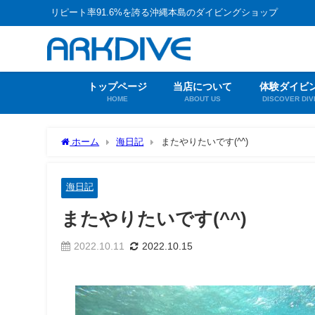
リピート率91.6%を誇る沖縄本島のダイビングショップ
トップページ
当店について
体験ダイビ
HOME
ABOUT US
DISCOVER DIV
ホーム
海日記
またやりたいです(^^)
海日記
またやりたいです(^^)
2022.10.11
2022.10.15