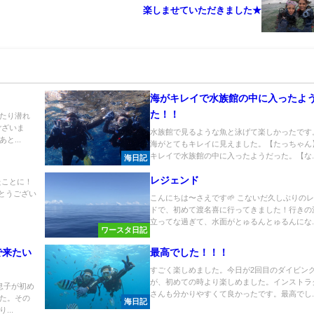
楽しませていただきました★
海がキレイで水族館の中に入ったよ
た！！
たり潜れ
ございま
水族館で見るような魚と泳げて楽しかったです
と...
海がとてもキレイに見えました。【たっちゃん
キレイで水族館の中に入ったようだった。【な..
海日記
レジェンド
たことに！
がとうござい
こんにちは〜さえです🌱 こないだ久しぶりの
ドで、初めて渡名喜に行ってきました！行きの
立ってな過ぎて、水面がとゅるんとゅるんにな..
ワースタ日記
で来たい
最高でした！！！
すごく楽しめました。今日が2回目のダイビン
が、初めての時より楽しめました。インストラ
息子が初め
さんも分かりやすくて良かったです。最高でし..
た。その
海日記
..