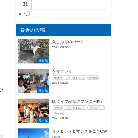
31
« 7月
最近の投稿
久しぶりのボート！
2026.08.05
海日記
ケラマンタ
arkdive
ファンダイビング
okinawa
2026.08.03
か
海日記
50ダイブ記念にマンタ三昧♪
arkdive
ファンダイビング
アークダイブ
okinawa
2026.08.02
海日記
サメ＆カメ＆マンタを見たOW
講習