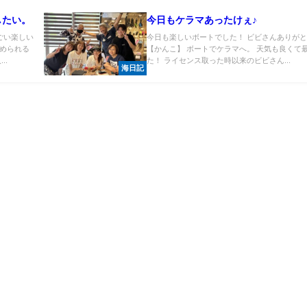
したい。
今日もケラマあったけぇ♪
ごい楽しい
今日も楽しいボートでした！ ビビさんありが
められる
【かんこ】 ボートでケラマへ。 天気も良くて
..
た！ ライセンス取った時以来のビビさん...
海日記