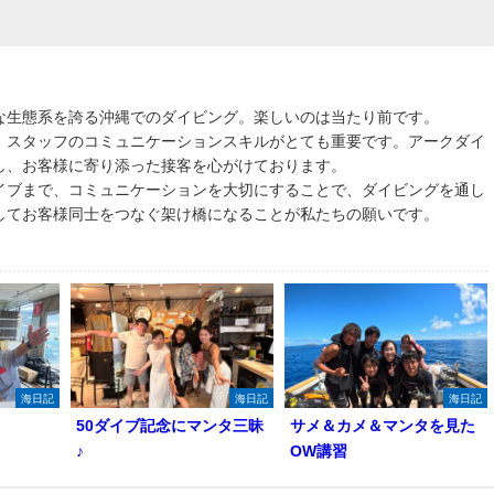
な生態系を誇る沖縄でのダイビング。楽しいのは当たり前です。
、スタッフのコミュニケーションスキルがとても重要です。アークダイ
し、お客様に寄り添った接客を心がけております。
イブまで、コミュニケーションを大切にすることで、ダイビングを通し
してお客様同士をつなぐ架け橋になることが私たちの願いです。
海日記
海日記
海日記
50ダイブ記念にマンタ三昧
サメ＆カメ＆マンタを見た
♪
OW講習