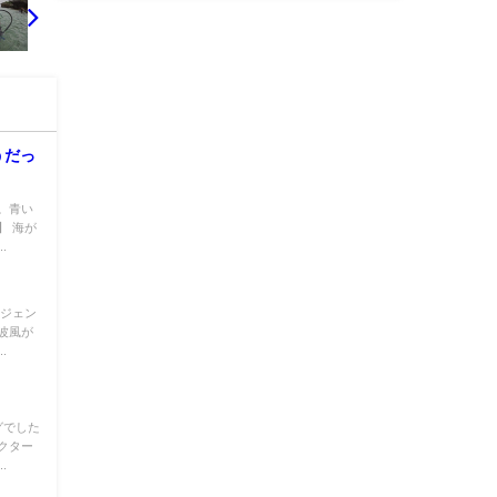
うだっ
。青い
】 海が
.
レジェン
波風が
.
グでした
クター
.