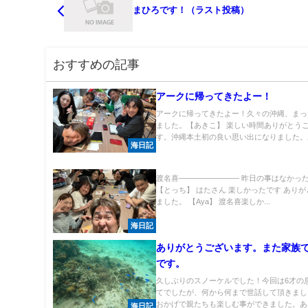
まひろです！（ラスト投稿）
おすすめの記事
アークに帰ってきたよー！
アークに帰ってきたよー！久々の沖縄、まっ
ました。【あきこ】 楽しい時間ありがとう
す。沖縄本土初の良い思い出になりました。あ
海日記
渡名喜―――――――― 昨日の事はなかっ
【とっち】 はたさん 楽しかったです あり
ました。 【Aya】 渡名喜楽しか...
海日記
ありがとうございます。また家族
です。
久しぶりのスノーケルでした！今回は6才の
てでしたが、何から何まで世話して頂きまし
おかげで親たちも楽しむ事ができました。あり.
海日記