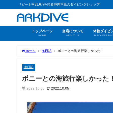
リピート率91.6%を誇る沖縄本島のダイビングショップ
トップページ
当店について
体験ダイビ
HOME
ABOUT US
DISCOVER DIV
ホーム
海日記
ポニーとの海旅行楽しかった！
海日記
ポニーとの海旅行楽しかった
2022.10.05
2022.10.05