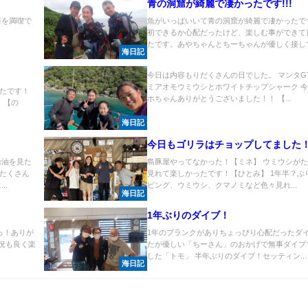
青の洞窟が綺麗で凄かったです!!!
海を満喫で
魚がいっぱいいて青の洞窟が綺麗で凄かったで
初できるか心配だったけど、楽しむ事ができて
たです。あやちゃんとちーちゃんが優しく接して.
海日記
今日は内容もりだくさんの日でした。 マンタG
ミアオモウミウシとホワイトチップシャーク 
たです！
ホちゃんありがとうございました！！ 【...
！【の
海日記
今日もゴリラはチョップしてました
給油を見た
島豚屋やってなかった！【ミネ】 ウミウシが
たくさん
見れて楽しかったです！【ひとみ】 1年半？ぶ
..
ビング、ウミウシ、クマノミなど色々見れ...
海日記
1年ぶりのダイブ！
っ！ありが
1年のブランクがありちょっぴり心配だったダ
況も良く楽
たが優しい「ちーさん」のおかげで無事ダイブ
した「トモ」 半年ぶりのダイブ！セッティン...
海日記