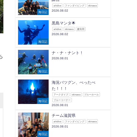
arkdive
ファンダイビング
okinawa
2026.08.02
海日記
黒島マンタ🌟
arkdive
okinawa
慶良間
2026.08.02
海日記
ナ・ナ・ナント！
ち
2026.08.01
海日記
海況バツグン、べったべ
た！！！
アークダイブ
okinawa
ブルーホール
ブルーコーナー
海日記
2026.08.01
チーム滋賀県
arkdive
ファンダイビング
okinawa
2026.08.01
海日記