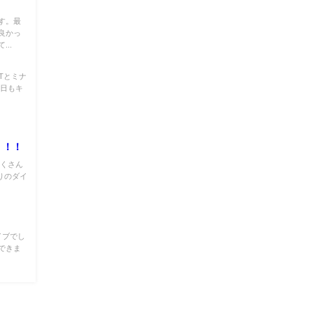
す。最
良かっ
..
Tとミナ
今日もキ
！！！
たくさん
りのダイ
イブでし
できま