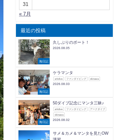
31
« 7月
最近の投稿
久しぶりのボート！
2026.08.05
海日記
ケラマンタ
arkdive
ファンダイビング
okinawa
2026.08.03
海日記
50ダイブ記念にマンタ三昧♪
arkdive
ファンダイビング
アークダイブ
okinawa
2026.08.02
海日記
サメ＆カメ＆マンタを見たOW
講習