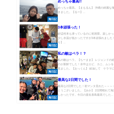
めっちゃ最高!!
めっちゃ最高。【まもるん】 沖縄の綺麗な
きました。【るー】...
海日記
3本頑張った！
砂辺何本も潜っているのに初洞窟。楽しかっ
少し水温が低かったですが3本頑張れました
り】...
海日記
私の敵はベラ！？
私の敵はベラ。【ちーまま】 レジェンドの
のが新鮮でした！水中はエビ、カニ、ムシを
見ました。【おっくん】 給油して ケラマに.
海日記
最高な2日間でした！
最高な2日間でした！初マンタ見れた～～～
とうございました。【みか】 2日間晴れて海
しかったです。今日の渡名喜島最高でした...
海日記