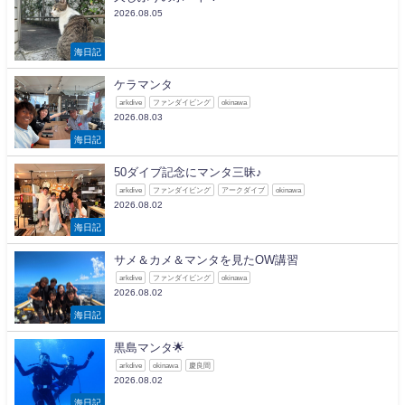
2026.08.05
海日記
ケラマンタ
arkdive
ファンダイビング
okinawa
2026.08.03
海日記
50ダイブ記念にマンタ三昧♪
arkdive
ファンダイビング
アークダイブ
okinawa
2026.08.02
海日記
サメ＆カメ＆マンタを見たOW講習
arkdive
ファンダイビング
okinawa
2026.08.02
海日記
黒島マンタ🌟
arkdive
okinawa
慶良間
2026.08.02
海日記