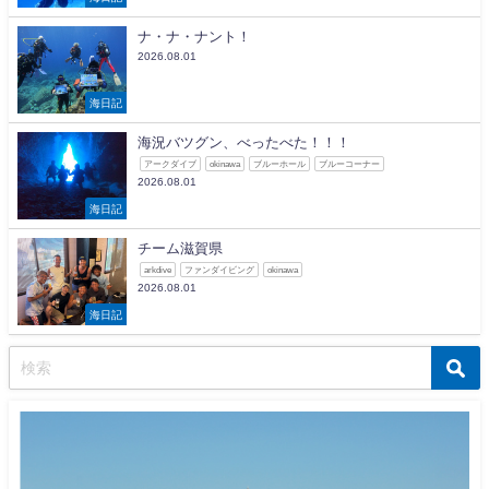
ナ・ナ・ナント！
2026.08.01
海日記
海況バツグン、べったべた！！！
アークダイブ
okinawa
ブルーホール
ブルーコーナー
2026.08.01
海日記
チーム滋賀県
arkdive
ファンダイビング
okinawa
2026.08.01
海日記