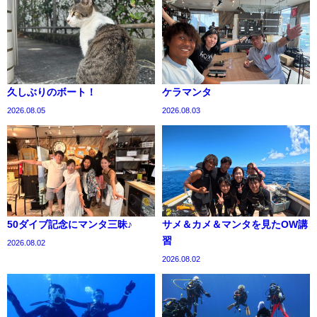
久しぶりのボート！
ケラマンタ
2026.08.05
2026.08.03
50ダイブ記念にマンタ三昧♪
サメ＆カメ＆マンタを見たOW講
習
2026.08.02
2026.08.02