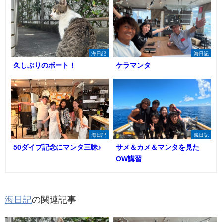
海日記
海日記
久しぶりのボート！
ケラマンタ
海日記
海日記
50ダイブ記念にマンタ三昧♪
サメ＆カメ＆マンタを見た
OW講習
海日記
の関連記事