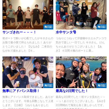
海日記
海日記
サンゴきれー－－－！
水中サンタ🎅
初ボートで酔いが心配でしたがキホさんの
うねりにうねって浮遊物やカエルアンコウ
お陰で最小限で抑えられました！ ありが
気分で楽しい一日でした キホさん、けん
とうございました！ 【ななみ】 二本目の
ちゃんありがとうございました！ 【あ
ながれで疲れました 【キ...
き】 ４日間４種のボートに乗...
海日記
海日記
無事にアドバンス取得！
最高な2日間でした！
無事にアドバンス取得できました。ありが
最高な2日間でした！初マンタ見れた～～
とうございます。今後も回数こなして上達
～っ！ありがとうございました。【みか】
します。【土岐】 うねりもありました
2日間晴れて海況も良く楽しかったです。