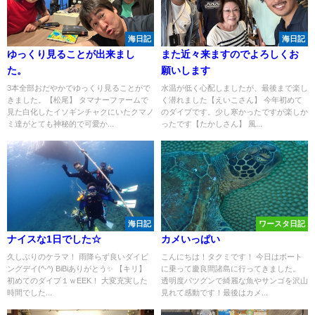
海日記
海日記
ゆっくり見ることが出来まし
また近々来ますのでよろしくお
た。
願いします
3本全部おだやかでゆっくり見ることがで
水温が低く心配しましたが、最後まで楽し
きました。【松尾】 タマナーファームで
く潜れました【えいこさん】 今年初めて
見た白化したイソギンチャクにいたクマノ
のダイブです。少し寒かったですが楽しか
ミ達がとても神秘的で可愛か...
ったです【たかしさん】 風...
海日記
ワースタ日記
ナイスな1日でした☆
カメいっぱい
久しぶりのケラマ！ 雨降らず良いダイビ
こんにちは！タクミです！ 今日はボート
ングデイ(^-^) BiBiありがとう✨ 【キリ】
に乗って慶良間諸島に行ってきました。
初めてのダイブ１ｗEEK！ 大変充実した
透明度バツグンで綺麗な魚やサンゴを沢山
時間でした...
見れて感動です！最後はカメ...