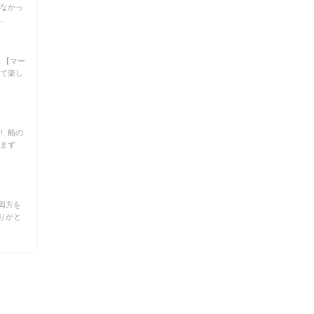
けなかっ
.
！【マー
れて楽し
！ 船の
 まず
両方を
りがと