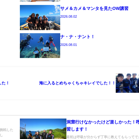
サメ＆カメ＆マンタを見たOW講習
2026.08.02
ナ・ナ・ナント！
2026.08.01
した！
海に入るとめちゃくちゃキレイでした！！
！
洞窟行けなかったけど楽しかった！
習します！
挑戦した
し
最初は呼吸が分からず丁寧に教えてもらってで