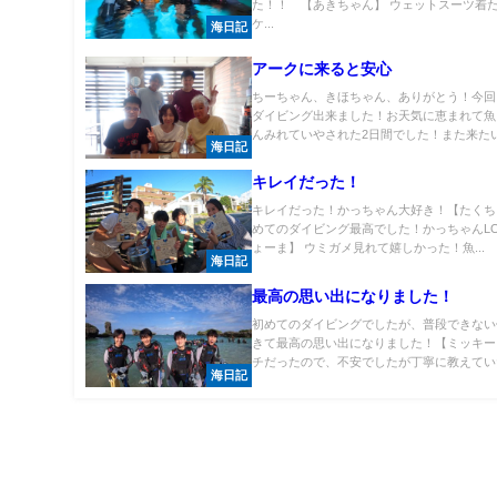
た！！ 【あきちゃん】 ウェットスーツ着
ケ...
海日記
アークに来ると安心
ちーちゃん、きほちゃん、ありがとう！今回
ダイビング出来ました！お天気に恵まれて魚
んみれていやされた2日間でした！また来たいと
海日記
キレイだった！
キレイだった！かっちゃん大好き！【たくち
めてのダイビング最高でした！かっちゃんLO
ょーま】 ウミガメ見れて嬉しかった！魚...
海日記
最高の思い出になりました！
初めてのダイビングでしたが、普段できない
きて最高の思い出になりました！【ミッキー
チだったので、不安でしたが丁寧に教えていた.
海日記