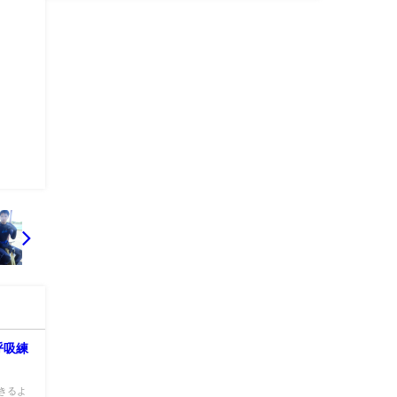
呼吸練
きるよ