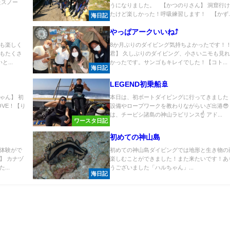
たスノー
うになりました。 【かつのりさん】 洞窟行
たけど楽しかった！呼吸練習します！ 【かず..
海日記
やっぱアークいいね⤴
も楽しく
8か月ぶりのダイビング気持ちよかったです！
もたくさ
君】 久しぶりのダイビング、小さいニモも見
...
かったです。サンゴもキレイでした！【コト...
海日記
LEGEND初乗船🚢
ゃん】 初
本日は、初ボートダイビングに行ってきました
VE！【り
設備やロープワークを教わりながらいざ出港😎
は、チービシ諸島の神山ラビリンス☝️ アド...
ワースタ日記
初めての神山島
体験がで
初めての神山島ダイビングでは地形と生き物の
】 カナヅ
楽しむことができました！また来たいです！あ
..
うございました「ハルちゃん」...
海日記