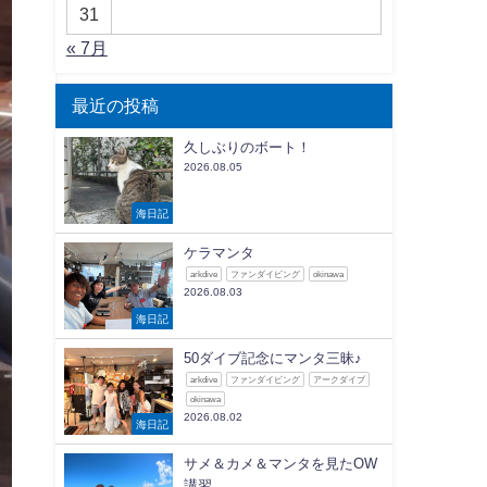
31
« 7月
最近の投稿
久しぶりのボート！
2026.08.05
海日記
ケラマンタ
arkdive
ファンダイビング
okinawa
2026.08.03
海日記
50ダイブ記念にマンタ三昧♪
arkdive
ファンダイビング
アークダイブ
okinawa
2026.08.02
海日記
サメ＆カメ＆マンタを見たOW
講習