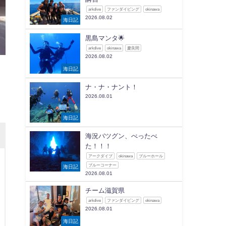
arkdive
ファンダイビング
okinawa
2026.08.02
海日記
黒島マンタ🌟
arkdive
okinawa
慶良間
2026.08.02
海日記
ナ・ナ・ナント！
2026.08.01
海日記
海況バツグン、べったべ
た！！！
アークダイブ
okinawa
ブルーホール
ブルーコーナー
海日記
2026.08.01
チーム滋賀県
arkdive
ファンダイビング
okinawa
2026.08.01
海日記