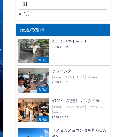
31
« 7月
最近の投稿
久しぶりのボート！
2026.08.05
海日記
ケラマンタ
arkdive
ファンダイビング
okinawa
2026.08.03
海日記
50ダイブ記念にマンタ三昧♪
arkdive
ファンダイビング
アークダイブ
okinawa
2026.08.02
海日記
サメ＆カメ＆マンタを見たOW
講習