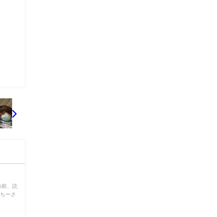
の前、読
 ちーさ