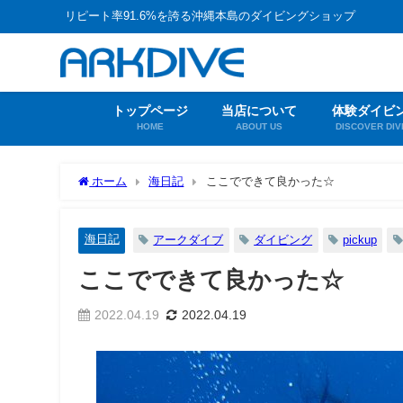
リピート率91.6%を誇る沖縄本島のダイビングショップ
トップページ
当店について
体験ダイビ
HOME
ABOUT US
DISCOVER DIV
ホーム
海日記
ここでできて良かった☆
海日記
アークダイブ
ダイビング
pickup
ここでできて良かった☆
2022.04.19
2022.04.19