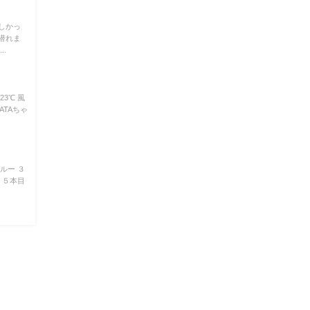
しかっ
潜れま
.
3℃ 風
ATAちゃ
ルー ３
 ５本目