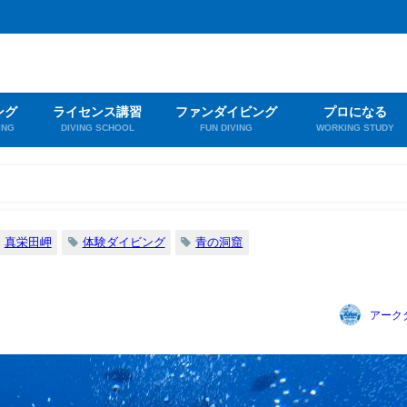
ング
ライセンス講習
ファンダイビング
プロになる
ING
DIVING SCHOOL
FUN DIVING
WORKING STUDY
真栄田岬
体験ダイビング
青の洞窟
アーク