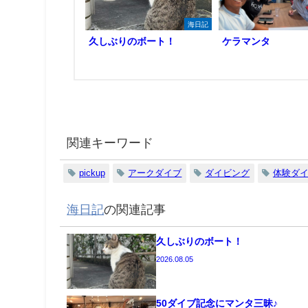
海日記
久しぶりのボート！
ケラマンタ
関連キーワード
pickup
アークダイブ
ダイビング
体験ダ
海日記
の関連記事
久しぶりのボート！
2026.08.05
50ダイブ記念にマンタ三昧♪