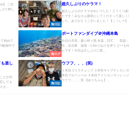
超久しぶりのケラマ！
ri】 二日
んゴリ押し
超久しぶりのケラマきれいでした！どうくつ楽
たです！みなさん親切にしてくださって楽しく
した。ありがとうございました！【こっしー】 ..
海日記
ボートファンダイブ＠沖縄本島
って初めて
今日の天気：曇り時々雨 水温：22℃ 気温：2
の勉強中で
向：北北東 波高：1.5mうねりを伴う どーもH
.
んです！今日は久しぶりに恩...
海ログ
ても楽し
ウフフ、、、(笑)
１本目ゴリラチョップ ２本目キャプテンカンガ
本目ブルーシール ４本目アメリカンヴィレッジ
ことが出
ウフフ。。。笑 【ゆうちゃん】...
応しても
海日記
さ...