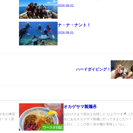
2026.08.02
ナ・ナ・ナント！
2026.08.01
ハードダイビング！
オカゲサマ製麺🍜
スタ生の事宜
おかげさまで潜水士合格した ひよでーす🐣 こ
男！そう辰
谷にあるオカゲサマ製麺に行ってきましたー！
ん曰く、ここの担々混ぜ麺が美味しいらし...
ワースタ日記