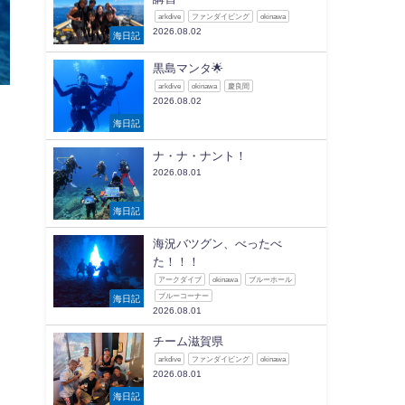
arkdive
ファンダイビング
okinawa
2026.08.02
海日記
黒島マンタ🌟
arkdive
okinawa
慶良間
2026.08.02
海日記
ナ・ナ・ナント！
2026.08.01
海日記
海況バツグン、べったべ
た！！！
アークダイブ
okinawa
ブルーホール
ブルーコーナー
海日記
2026.08.01
チーム滋賀県
arkdive
ファンダイビング
okinawa
2026.08.01
海日記