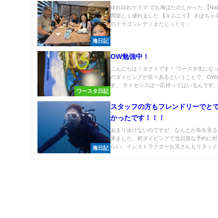
ゆれゆれケラマ でも海はたのしかった 【Naki
間楽しく潜れました 【キムニイ】 きほちゃ
のドラゴンレディまたじっくり...
海日記
OW勉強中！
こんにちは！タクミです！ ワースタ生にな
のダイビングが近々あるということで、OW
す。 ライセンスは一応持ってはいるんです..
ワースタ日記
スタッフの方もフレンドリーでと
かったです！！！
あまり泳げないのですが、なんとか魚を見る
来ました。初ダイビングで当日急な予約に対
らい、インストラクターお兄さんもリラックス
海日記