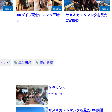
海日記
海日記
海日記
50ダイブ記念にマンタ三昧
サメ＆カメ＆マンタを見た
♪
OW講習
イビング
真栄田岬
青の洞窟
ケラマンタ
2026.08.03
サメ＆カメ＆マンタを見たOW講習