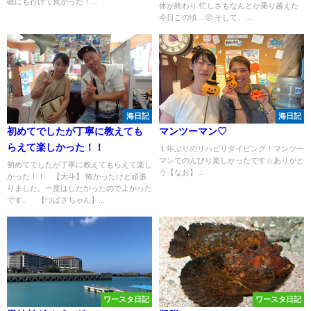
礁にも行けて良かった！...
休が終わり 忙しさもなんとか乗り越えた
今日この頃…🤨 そして、...
海日記
海日記
初めてでしたが丁寧に教えても
マンツーマン♡
らえて楽しかった！！
１年ぶりのリハビリダイビング！マンツー
マンでのんびり楽しかったです☆ありがと
初めてでしたが丁寧に教えてもらえて楽し
う【なお】...
かった！！ 【大斗】 怖かったけど頑張
りました。一度はしたかったのでよかった
です。 【つばさちゃん】...
ワースタ日記
ワースタ日記