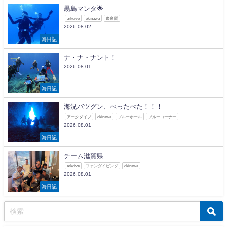
黒島マンタ🌟
arkdive
okinawa
慶良間
2026.08.02
海日記
ナ・ナ・ナント！
2026.08.01
海日記
海況バツグン、べったべた！！！
アークダイブ
okinawa
ブルーホール
ブルーコーナー
2026.08.01
海日記
チーム滋賀県
arkdive
ファンダイビング
okinawa
2026.08.01
海日記