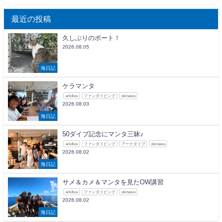
最近の投稿
久しぶりのボート！
2026.08.05
海日記
ケラマンタ
arkdive
ファンダイビング
okinawa
2026.08.03
海日記
50ダイブ記念にマンタ三昧♪
arkdive
ファンダイビング
アークダイブ
okinawa
2026.08.02
海日記
サメ＆カメ＆マンタを見たOW講習
arkdive
ファンダイビング
okinawa
2026.08.02
海日記