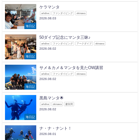
ケラマンタ
arkdive
ファンダイビング
okinawa
2026.08.03
海日記
50ダイブ記念にマンタ三昧♪
arkdive
ファンダイビング
アークダイブ
okinawa
2026.08.02
海日記
サメ＆カメ＆マンタを見たOW講習
arkdive
ファンダイビング
okinawa
2026.08.02
海日記
黒島マンタ🌟
arkdive
okinawa
慶良間
2026.08.02
海日記
ナ・ナ・ナント！
2026.08.01