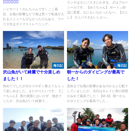
🏊🏼‍♀️🏊🏾‍♂️
ランチはカニパスタにかぎる。〆はブルー
シールです。【ゆうちゃん】 ボート→砂
ハイサーイ！のんちゃんです✨ ここ最
辺に変更。なにもいなかったなー。【ひと
近、台風の影響などで海は荒々で私達が入
し】 カニパスタおいしかっ...
れるメニューも少なかったのもあり、ワー
スタ生はダイマストレーニング...
海日記
海日記
沢山魚がいて綺麗で十分楽しめ
朝一からのダイビングが最高で
ました！！
した！
初めてでしたが分かりやすく教えてもらっ
直前まで台風の影響があるのかもと心配で
て楽しめました。またやりたいです。【こ
していましたが、当日はキレイに青の洞窟
ーちゃん】 青の洞窟にはいけず、残念で
がみれて最高でした！【M･A】 朝一から
したが、沢山魚がいて綺麗で...
のダイビングが最高でした...