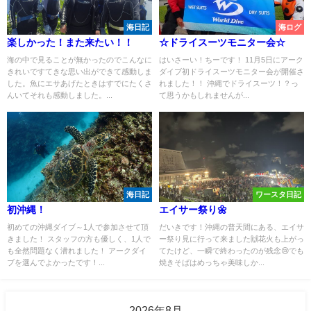
海日記
海ログ
楽しかった！また来たい！！
☆ドライスーツモニター会☆
海の中で見ることが無かったのでこんなに
はいさーい！ちーです！ 11月5日にアーク
きれいですてきな思い出ができて感動しま
ダイブ初ドライスーツモニター会が開催さ
した。魚にエサあげたときはすでにたくさ
れました！！ 沖縄でドライスーツ！？っ
んいてそれも感動しました。...
て思うかもしれませんが...
海日記
ワースタ日記
初沖縄！
エイサー祭り🌼
初めての沖縄ダイブ～1人で参加させて頂
だいきです！沖縄の普天間にある、エイサ
きました！ スタッフの方も優しく、1人で
ー祭り見に行って来ました🙌花火も上がっ
も全然問題なく潜れました！ アークダイ
てたけど、一瞬で終わったのが残念😢でも
ブを選んでよかったです！...
焼きそばはめっちゃ美味しか...
2026年8月