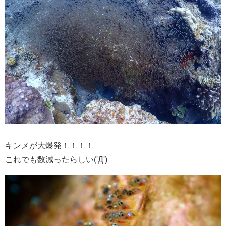
キンメが大爆発！！！！
これでも数減ったらしい('Д')