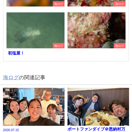
海ログ
海ログ
海ログ
海ログ
初塩屋！
海ログ
の関連記事
ボートファンダイブ＠恩納村万
2026.07.15