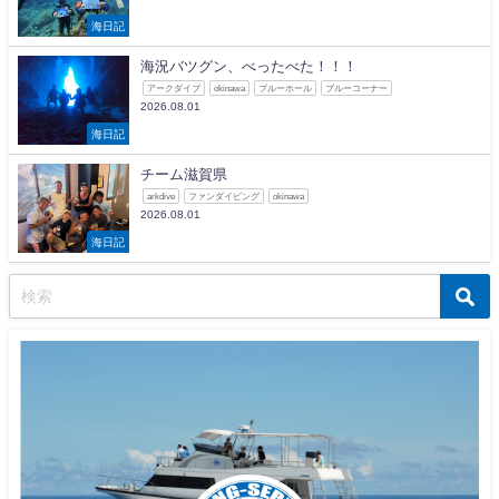
海日記
海況バツグン、べったべた！！！
アークダイブ
okinawa
ブルーホール
ブルーコーナー
2026.08.01
海日記
チーム滋賀県
arkdive
ファンダイビング
okinawa
2026.08.01
海日記