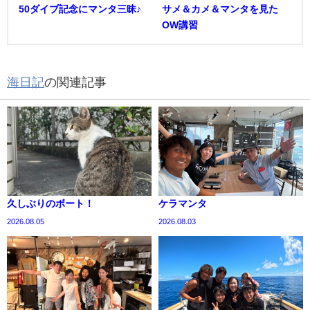
50ダイブ記念にマンタ三昧♪
サメ＆カメ＆マンタを見た
OW講習
海日記
の関連記事
久しぶりのボート！
ケラマンタ
2026.08.05
2026.08.03