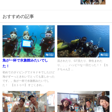
おすすめの記事
海日記
海日記
魚が一杯で水族館みたいでし
流されたり、GT見たり、卵生まれた
り、、、 ハッピーな一日だった！！ 【カ
た！
ナちゃん】...
初めてのダイビングでドキドキでしたけど
海がずーっときれいでとっても楽しかった
です。。魚が一杯で水族館みたいでし
た！ 【エトゥー】 すごくきれ...