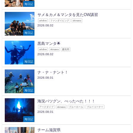
海日記
サメ＆カメ＆マンタを見たOW講習
arkdive
ファンダイビング
okinawa
2026.08.02
海日記
黒島マンタ🌟
arkdive
okinawa
慶良間
2026.08.02
海日記
ナ・ナ・ナント！
2026.08.01
海日記
海況バツグン、べったべた！！！
アークダイブ
okinawa
ブルーホール
ブルーコーナー
2026.08.01
海日記
チーム滋賀県