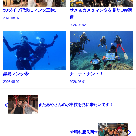
50ダイブ記念にマンタ三昧♪
サメ＆カメ＆マンタを見たOW講
習
2026.08.02
2026.08.02
黒島マンタ🌟
ナ・ナ・ナント！
2026.08.02
2026.08.01
またあやさんの水中技を見に来たいです！
☆晴れ慶良間☆