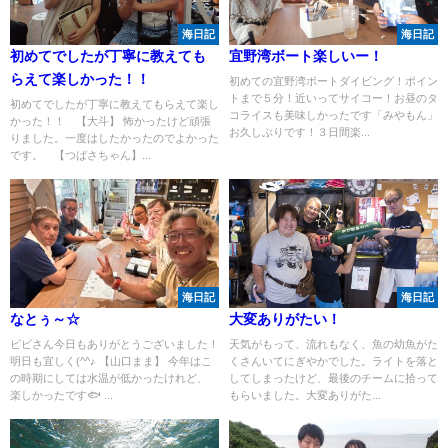
海日記
海日記
初めてでしたが丁寧に教えても
宜野湾ボート楽しいー！
らえて楽しかった！！
初めての宜野湾ボートダイビング！ポイン
トまで５分！近いってサイコー！お昼のタ
初めてでしたが丁寧に教えてもらえて楽し
コライスも美味しかったです「みやもん」
かった！！ 【大斗】 怖かったけど頑張
お久しぶりです！３日間楽...
りました。一度はしたかったのでよかった
です。 【つばさちゃん】...
海日記
海日記
なとぅ～☆
大変ありがたい！
ビビさん今日もありがとうございました！
天気がもって、流れもなく、魚の幼魚がた
明日も宜しく(^^♪ 【山口まま】 今年はこ
くさんいてにぎやかでした。ライトを落と
の時期にしては水温が低かったけれど、
してしまったけど、最後のチームに拾って
楽しかったです🐟 ...
もらいました。大変ありがた...