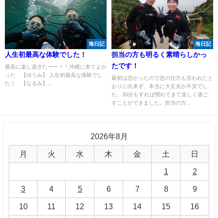
海日記
海日記
人生初最高な体験でした！
担当の方も明るく素晴らしかっ
たです！
最高に楽し過ぎたーー！！沖縄に来てよか
った 【ゆうみ】 人生初最高な体験でし
最初は恐かったので息の仕方も言われたと
た！ 【なるみ】...
おりに出来ず、本当に大丈夫か不安でし
た。30分もすれば慣れてきて楽しく過ご
すことができました。担当の方...
2026年8月
月
火
水
木
金
土
日
1
2
3
4
5
6
7
8
9
10
11
12
13
14
15
16