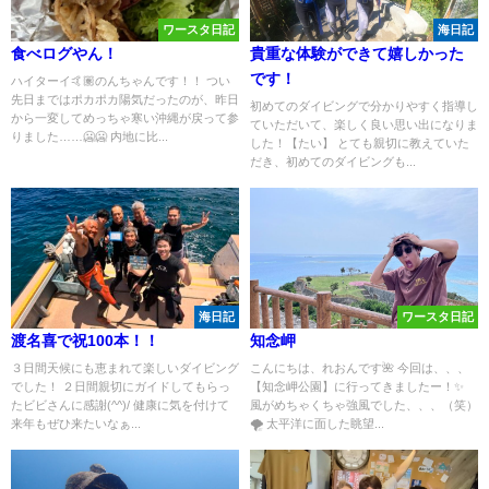
ワースタ日記
海日記
食べログやん！
貴重な体験ができて嬉しかった
です！
ハイターイ🤙🏽のんちゃんです！！ つい
先日まではポカポカ陽気だったのが、昨日
初めてのダイビングで分かりやすく指導し
から一変してめっちゃ寒い沖縄が戻って参
ていただいて、楽しく良い思い出になりま
りました……🥶🥶 内地に比...
した！【たい】 とても親切に教えていた
だき、初めてのダイビングも...
海日記
ワースタ日記
渡名喜で祝100本！！
知念岬
３日間天候にも恵まれて楽しいダイビング
こんにちは、れおんです🌺 今回は、、、
でした！ ２日間親切にガイドしてもらっ
【知念岬公園】に行ってきましたー！✨
たビビさんに感謝(^^)/ 健康に気を付けて
風がめちゃくちゃ強風でした、、、（笑）
来年もぜひ来たいなぁ...
🌪️ 太平洋に面した眺望...