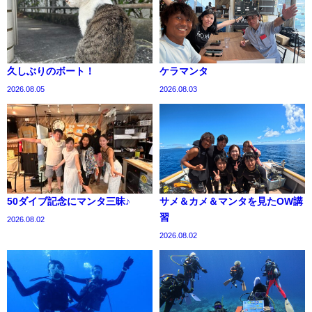
久しぶりのボート！
ケラマンタ
2026.08.05
2026.08.03
50ダイブ記念にマンタ三昧♪
サメ＆カメ＆マンタを見たOW講
習
2026.08.02
2026.08.02