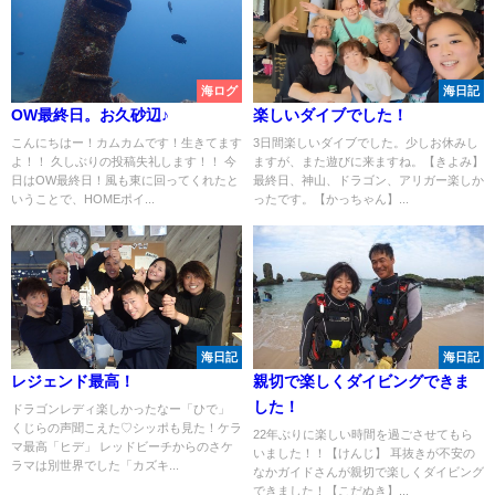
海ログ
海日記
OW最終日。お久砂辺♪
楽しいダイブでした！
こんにちはー！カムカムです！生きてます
3日間楽しいダイブでした。少しお休みし
よ！！ 久しぶりの投稿失礼します！！ 今
ますが、また遊びに来ますね。【きよみ】
日はOW最終日！風も東に回ってくれたと
最終日、神山、ドラゴン、アリガー楽しか
いうことで、HOMEポイ...
ったです。【かっちゃん】...
海日記
海日記
レジェンド最高！
親切で楽しくダイビングできま
した！
ドラゴンレディ楽しかったなー「ひで」
くじらの声聞こえた♡シッポも見た！ケラ
22年ぶりに楽しい時間を過ごさせてもら
マ最高「ヒデ」 レッドビーチからのさケ
いました！！【けんじ】 耳抜きが不安の
ラマは別世界でした「カズキ...
なかガイドさんが親切で楽しくダイビング
できました！【こだぬき】...