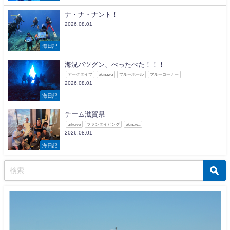
ナ・ナ・ナント！
2026.08.01
海日記
海況バツグン、べったべた！！！
アークダイブ
okinawa
ブルーホール
ブルーコーナー
2026.08.01
海日記
チーム滋賀県
arkdive
ファンダイビング
okinawa
2026.08.01
海日記