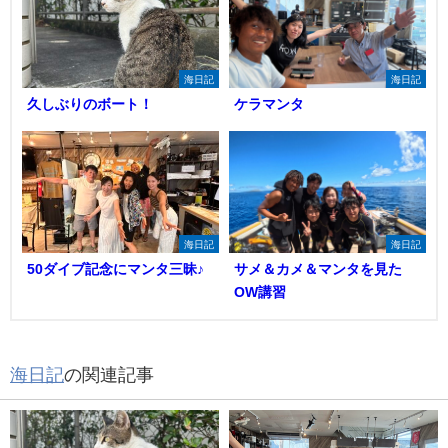
海日記
海日記
久しぶりのボート！
ケラマンタ
海日記
海日記
50ダイブ記念にマンタ三昧♪
サメ＆カメ＆マンタを見た
OW講習
海日記
の関連記事