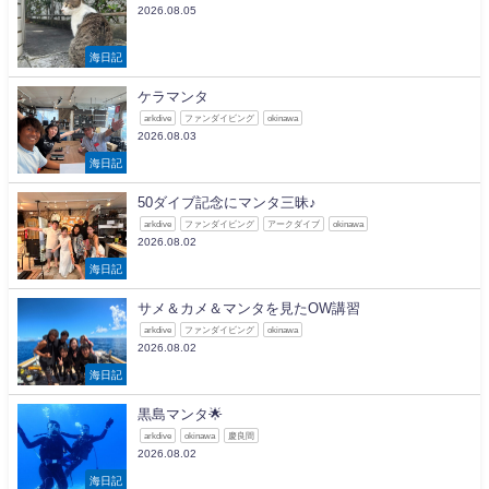
2026.08.05
海日記
ケラマンタ
arkdive
ファンダイビング
okinawa
2026.08.03
海日記
50ダイブ記念にマンタ三昧♪
arkdive
ファンダイビング
アークダイブ
okinawa
2026.08.02
海日記
サメ＆カメ＆マンタを見たOW講習
arkdive
ファンダイビング
okinawa
2026.08.02
海日記
黒島マンタ🌟
arkdive
okinawa
慶良間
2026.08.02
海日記