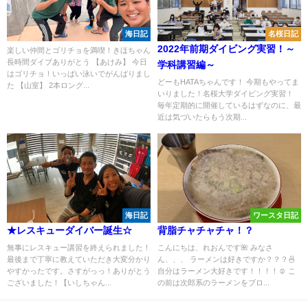
海日記
名桜日記
2022年前期ダイビング実習！～
楽しい仲間とゴリチョを満喫！きほちゃん
長時間ダイブありがとう 【あけみ】 今日
学科講習編～
はゴリチョ！いっぱい泳いでがんばりまし
どーもHATAちゃんです！ 今期もやってま
た 【山室】 2本ロング...
いりました！名桜大学ダイビング実習！
毎年定期的に開催しているはずなのに、最
近は気づいたらもう次期...
海日記
ワースタ日記
★レスキューダイバー誕生☆
背脂チャチャチャ！？
無事にレスキュー講習を終えられました！
こんにちは、れおんです🌺 みなさ
最後まで丁寧に教えていただき大変分かり
ん、、、 ラーメンは好きですか？？？🍜
やすかったです。さすがっっ！ありがとう
自分はラーメン大好きです！！！！☺️ こ
ございました！【いしちゃん...
の前は次郎系のラーメンをブロ...