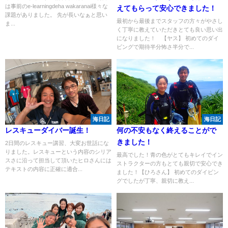
は事前のe-learningdeha wakaranai様々な
えてもらって安心できました！
課題がありました。 先が長いなぁと思い
最初から最後までスタッフの方々がやさし
ま...
く丁寧に教えていただきとても良い思い出
になりました！ 【ヤス】 初めてのダイ
ビングで期待半分怖さ半分で...
海日記
海日記
レスキューダイバー誕生！
何の不安もなく終えることがで
きました！
2日間のレスキュー講習、大変お世話にな
りました。レスキューという内容のシリア
最高でした！青の色がとてもキレイでイン
スさに沿って担当して頂いたヒロさんには
ストラクターの方もとても親切で安心でき
テキストの内容に正確に適合...
ました！【ひろさん】 初めてのダイビン
グでしたが丁寧、親切に教え...