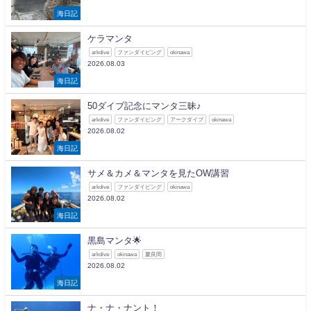
海日記
ケラマンタ
arkdive
ファンダイビング
okinawa
2026.08.03
海日記
50ダイブ記念にマンタ三昧♪
arkdive
ファンダイビング
アークダイブ
okinawa
2026.08.02
海日記
サメ＆カメ＆マンタを見たOW講習
arkdive
ファンダイビング
okinawa
2026.08.02
海日記
黒島マンタ🌟
arkdive
okinawa
慶良間
2026.08.02
海日記
ナ・ナ・ナント！