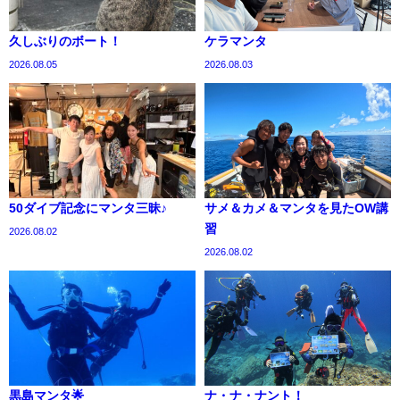
久しぶりのボート！
ケラマンタ
2026.08.05
2026.08.03
50ダイブ記念にマンタ三昧♪
サメ＆カメ＆マンタを見たOW講
習
2026.08.02
2026.08.02
黒島マンタ🌟
ナ・ナ・ナント！