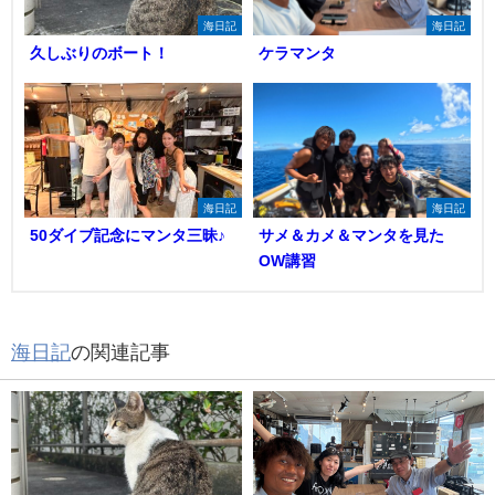
海日記
海日記
久しぶりのボート！
ケラマンタ
海日記
海日記
50ダイブ記念にマンタ三昧♪
サメ＆カメ＆マンタを見た
OW講習
海日記
の関連記事