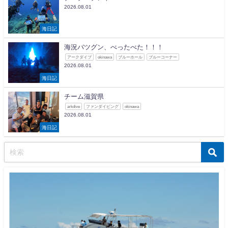
2026.08.01
海日記
海況バツグン、べったべた！！！
アークダイブ
okinawa
ブルーホール
ブルーコーナー
2026.08.01
海日記
チーム滋賀県
arkdive
ファンダイビング
okinawa
2026.08.01
海日記