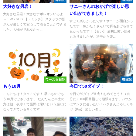
大好きな男岩！
サニーさんのおかげで楽しい思
い出ができました！
大好きな男岩！大きなナポレオンいるよ
～！W50xH60【トミッチ】 スタッフの皆
すごく楽しかったです！サニーが面白かっ
さんが優しくて安心して潜ることができま
たです！魚がたくさんいて餌もあげられて
した。大物が見れなかっ...
良かったです！【るい】 最初は怖い部分
もありましたが、途中から楽...
ワースタ日記
海日記
もう10月
今日で50ダイブ！
こんにちは！タクミです！ 早いものでも
今日で50ダイブ達成！おめでとう！（自
う10月でございます。 だんだんと本土の
分に）100回目指して頑張ります。いつか
方は朝、夜寒くて昼間は暑いという感じに
はマンタに会いたい！ハタさんよろしくネ
なってきているそうです ...
♡【Kiri】 楽しいダ...