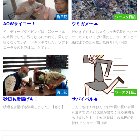
海日記
ワースタ日記
AOWサイコー！
ウミガメ〜🐢
初、ディープダイビングは、20メートル
だいきです！めちゃくちゃ天気良かった〜
の水深でした。深くなるにつれて、周りが
ウミガメもいっぱい居たし、ウミガメと一
暗くなっていき、ドキドキでした。ソフト
緒に泳ぐのは何故か気持ちいい〜🙌...
コーラルのお花畑は、とても...
海日記
ワースタ日記
砂辺も唐揚げも！
サバイバル🔥
砂辺も唐揚げも満喫しました。【さか】...
こんにちは！れおんです🌺 長い長い台風
も過ぎて 久々に太陽が出てくれる瞬間も
ありました！！！☀️ 本日は、台風後の片
付けで ショップ周り綺...