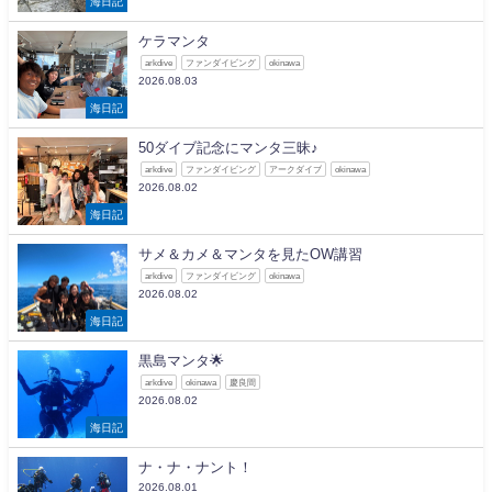
海日記
ケラマンタ
arkdive
ファンダイビング
okinawa
2026.08.03
海日記
50ダイブ記念にマンタ三昧♪
arkdive
ファンダイビング
アークダイブ
okinawa
2026.08.02
海日記
サメ＆カメ＆マンタを見たOW講習
arkdive
ファンダイビング
okinawa
2026.08.02
海日記
黒島マンタ🌟
arkdive
okinawa
慶良間
2026.08.02
海日記
ナ・ナ・ナント！
2026.08.01