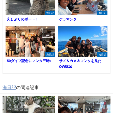
海日記
海日記
久しぶりのボート！
ケラマンタ
海日記
海日記
50ダイブ記念にマンタ三昧♪
サメ＆カメ＆マンタを見た
OW講習
海日記
の関連記事