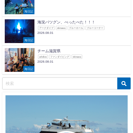
海日記
海況バツグン、べったべた！！！
アークダイブ
okinawa
ブルーホール
ブルーコーナー
2026.08.01
海日記
チーム滋賀県
arkdive
ファンダイビング
okinawa
2026.08.01
海日記