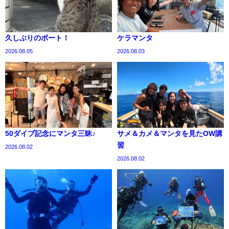
久しぶりのボート！
ケラマンタ
2026.08.05
2026.08.03
50ダイブ記念にマンタ三昧♪
サメ＆カメ＆マンタを見たOW講
習
2026.08.02
2026.08.02