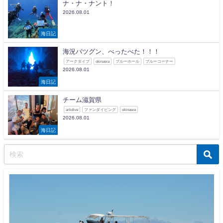
ナ・ナ・ナント！
2026.08.01
海日記
海況バツグン、べったべた！！！
アークダイブ
okinawa
ブルーホール
ブルーコーナー
2026.08.01
海日記
チーム滋賀県
arkdive
ファンダイビング
okinawa
2026.08.01
海日記