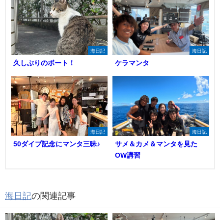
海日記
海日記
久しぶりのボート！
ケラマンタ
海日記
海日記
50ダイブ記念にマンタ三昧♪
サメ＆カメ＆マンタを見た
OW講習
海日記
の関連記事