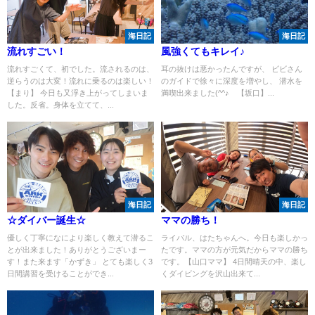
海日記
海日記
流れすごい！
風強くてもキレイ♪
流れすごくて、初でした。流されるのは、
耳の抜けは悪かったんですが、 ビビさん
逆らうのは大変！流れに乗るのは楽しい！
のガイドで徐々に深度を増やし、 潜水を
【まり】 今日も又浮き上がってしまいま
満喫出来ました(^^♪ 【坂口】...
した。反省。身体を立てて、...
海日記
海日記
☆ダイバー誕生☆
ママの勝ち！
優しく丁寧になにより楽しく教えて潜るこ
ライバル、はたちゃんへ。今日も楽しかっ
とが出来ました！ありがとうございまー
たです。ママの方が元気だからママの勝ち
す！また来ます「かずき」 とても楽しく3
です。【山口ママ】 4日間晴天の中、楽し
日間講習を受けることができ...
くダイビングを沢山出来て...