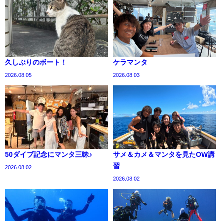
久しぶりのボート！
ケラマンタ
2026.08.05
2026.08.03
50ダイブ記念にマンタ三昧♪
サメ＆カメ＆マンタを見たOW講
習
2026.08.02
2026.08.02