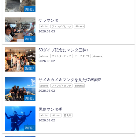
海日記
ケラマンタ
arkdive
ファンダイビング
okinawa
2026.08.03
海日記
50ダイブ記念にマンタ三昧♪
arkdive
ファンダイビング
アークダイブ
okinawa
2026.08.02
海日記
サメ＆カメ＆マンタを見たOW講習
arkdive
ファンダイビング
okinawa
2026.08.02
海日記
黒島マンタ🌟
arkdive
okinawa
慶良間
2026.08.02
海日記