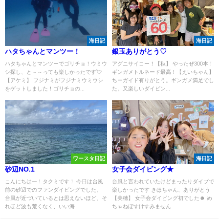
海日記
海日記
ハタちゃんとマンツー！
銀玉ありがとう♡
ハタちゃんとマンツーでゴリチョ！ウミウ
アグニサイコー！【秋】 やったぜ300本！
シ探し、と～～っても楽しかったです💘
ギンガメトルネード最高！【えいちゃん】
【アケミ】 フジナミがフジナミウミウシ
ちーガイド有りがとう。ギンガメ満足でし
をゲットしました！ゴリチョの...
た。又楽しいダイビン...
ワースタ日記
海日記
砂辺NO.1
女子会ダイビング★
こんにちはー！タクミです！ 今日は台風
台風と言われていたけどまったりダイブで
前の砂辺でのファンダイビングでした。
楽しかったです きほちゃん、ありがとう
台風が近づいているとは思えないほど、そ
【美穂】 女子会ダイビング初でした☻ め
れほど波も荒くなく、いい海...
ちゃねぼすけすみません...