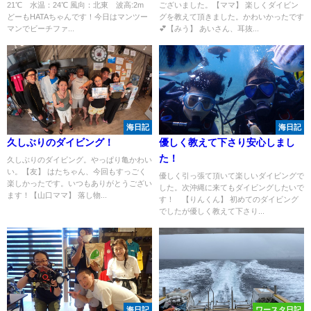
21℃ 水温：24℃ 風向：北東 波高:2m
ございました。【ママ】 楽しくダイビン
どーもHATAちゃんです！今日はマンツー
グを教えて頂きました。かわいかったです
マンでビーチファ...
💕【みう】 あいさん、耳抜...
海日記
海日記
久しぶりのダイビング！
優しく教えて下さり安心しまし
た！
久しぶりのダイビング。やっぱり亀かわい
い。【友】 はたちゃん、今回もすっごく
優しく引っ張て頂いて楽しいダイビングで
楽しかったです。いつもありがとうござい
した。次沖縄に来てもダイビングしたいで
ます！【山口ママ】 落し物...
す！ 【りんくん】 初めてのダイビング
でしたが優しく教えて下さり...
海日記
ワースタ日記