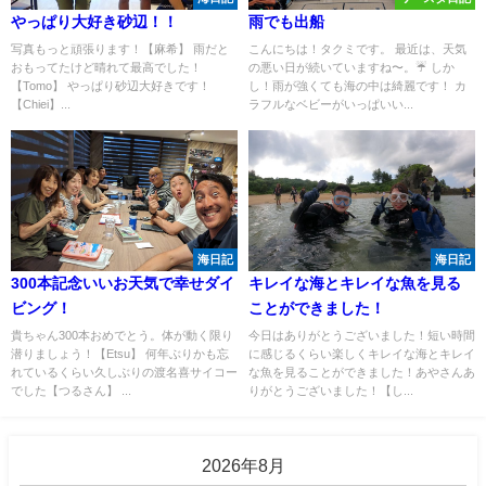
やっぱり大好き砂辺！！
雨でも出船
写真もっと頑張ります！【麻希】 雨だと
こんにちは！タクミです。 最近は、天気
おもってたけど晴れて最高でした！
の悪い日が続いていますね〜。☔️ しか
【Tomo】 やっぱり砂辺大好きです！
し！雨が強くても海の中は綺麗です！ カ
【Chiei】...
ラフルなベビーがいっぱいい...
海日記
海日記
300本記念いいお天気で幸せダイ
キレイな海とキレイな魚を見る
ビング！
ことができました！
貴ちゃん300本おめでとう。体が動く限り
今日はありがとうございました！短い時間
潜りましょう！【Etsu】 何年ぶりかも忘
に感じるくらい楽しくキレイな海とキレイ
れているくらい久しぶりの渡名喜サイコー
な魚を見ることができました！あやさんあ
でした【つるさん】 ...
りがとうございました！【し...
2026年8月