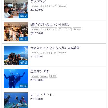
ケラマンタ
arkdive
ファンダイビング
okinawa
2026.08.03
海日記
50ダイブ記念にマンタ三昧♪
arkdive
ファンダイビング
アークダイブ
okinawa
2026.08.02
海日記
サメ＆カメ＆マンタを見たOW講習
arkdive
ファンダイビング
okinawa
2026.08.02
海日記
黒島マンタ🌟
arkdive
okinawa
慶良間
2026.08.02
海日記
ナ・ナ・ナント！
2026.08.01