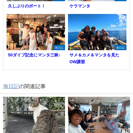
久しぶりのボート！
ケラマンタ
海日記
海日記
50ダイブ記念にマンタ三昧♪
サメ＆カメ＆マンタを見た
OW講習
海日記
の関連記事