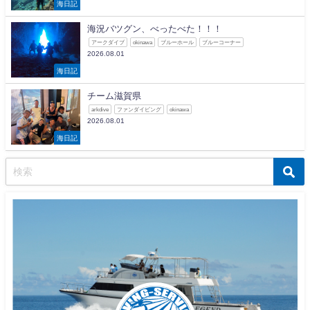
海日記
海況バツグン、べったべた！！！
アークダイブ
okinawa
ブルーホール
ブルーコーナー
2026.08.01
海日記
チーム滋賀県
arkdive
ファンダイビング
okinawa
2026.08.01
海日記