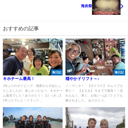
海炎祭
おすすめの記事
海日記
海日記
キホチーム最高！
穏やかドリフト～♪
1年ぶりのダイビング、相変わらずあたふ
ノ～マンタ！ 【ダイスケ】 ネムリブカ
たしましたが、楽しかったなー。キホチー
祭り！ 【まさお】 今までで最高！！流
ム最高でした！ありがとう！【とっきぃ】
れもなく、青く、お魚いっぱいで とても
1年ぶりでした！リラック...
癒されました。 ありがとう...