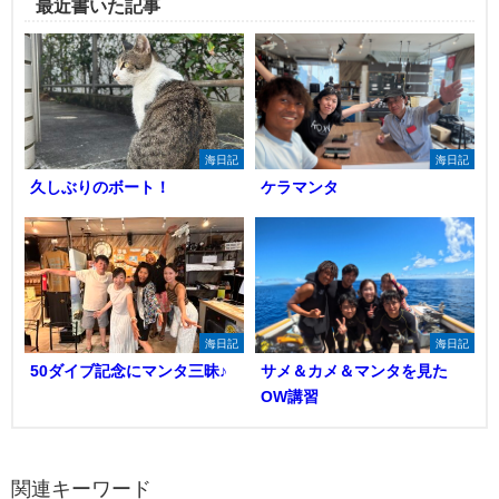
最近書いた記事
海日記
海日記
久しぶりのボート！
ケラマンタ
海日記
海日記
50ダイブ記念にマンタ三昧♪
サメ＆カメ＆マンタを見た
OW講習
関連キーワード