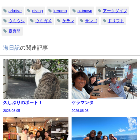
arkdive
diving
kerama
okinawa
アークダイブ
ウミウシ
ウミガメ
ケラマ
サンゴ
ドリフト
慶良間
海日記
の関連記事
久しぶりのボート！
ケラマンタ
2026.08.05
2026.08.03