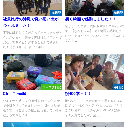
海日記
海日記
社員旅行の沖縄で良い思い出が
凄く綺麗で感動しました！！
つくれました！
楽しかったです。次回も体験してみたいで
す。【ななちゃん】 凄く綺麗で感動しま
丁寧に対応してくださって本当にありがと
した。ありがとうございました。【あきら
うございます！細かく声掛けして下さって
くん】...
安心してダイビングすることができまし
た！【とりせい】 すごくキレ...
ワースタ日記
海日記
Chill Time🌇
祝400本～！！
ひよでーす🐣 この前仕事終わりに何人か
祝400本～！！あたたかくて夏を感じる1
で夕日を見に行きましたー！ 日の入りが
日でした♪タケさんアドバンスおめでとう
遅くて、お客さんの数が落ち着いている今
ございます！！【のぞみ】 AOW講習終
だからできるChill T...
了！大変でしたが、楽しい...