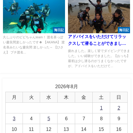
海日記
海日記
アドバイスをいただけてリラッ
久しぶりのビビちゃんteam！ 渡名喜っぽ
い慶良間楽しかったです☻ 【AKANA】 渡
クスして潜ることができまし
名喜みたいな慶良間 楽しかった～ 【ひさ
た！！
疲れました。楽しく皆でダイビングできま
え】 プチ渡名...
した。いい経験ができました。【おっち】
最初は少し潜るのがうまくなかったです
が、アドバイスをいただけて...
2026年8月
月
火
水
木
金
土
日
1
2
3
4
5
6
7
8
9
10
11
12
13
14
15
16