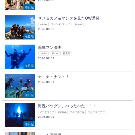
海日記
サメ＆カメ＆マンタを見たOW講習
arkdive
ファンダイビング
okinawa
2026.08.02
海日記
黒島マンタ🌟
arkdive
okinawa
慶良間
2026.08.02
海日記
ナ・ナ・ナント！
2026.08.01
海日記
海況バツグン、べったべた！！！
アークダイブ
okinawa
ブルーホール
ブルーコーナー
2026.08.01
海日記