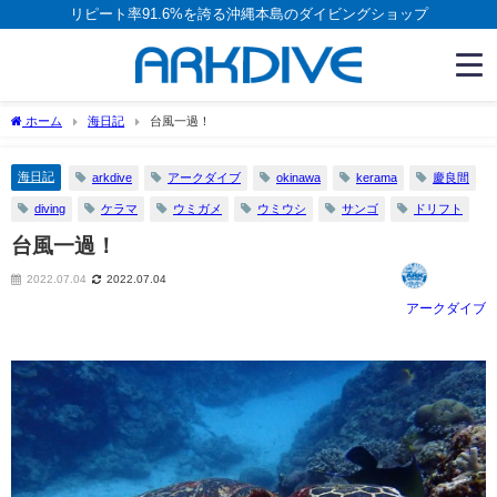
リピート率91.6%を誇る沖縄本島のダイビングショップ
ホーム
海日記
台風一過！
海日記
arkdive
アークダイブ
okinawa
kerama
慶良間
diving
ケラマ
ウミガメ
ウミウシ
サンゴ
ドリフト
台風一過！
2022.07.04
2022.07.04
アークダイブ