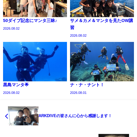
50ダイブ記念にマンタ三昧♪
サメ＆カメ＆マンタを見たOW講
習
2026.08.02
2026.08.02
黒島マンタ🌟
ナ・ナ・ナント！
2026.08.02
2026.08.01
ARKDIVEの皆さんに心から感謝します！