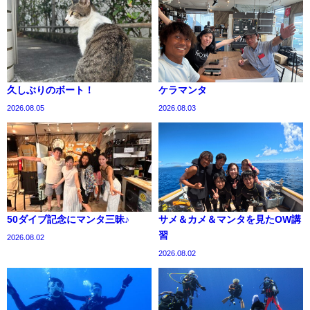
久しぶりのボート！
ケラマンタ
2026.08.05
2026.08.03
50ダイブ記念にマンタ三昧♪
サメ＆カメ＆マンタを見たOW講
習
2026.08.02
2026.08.02