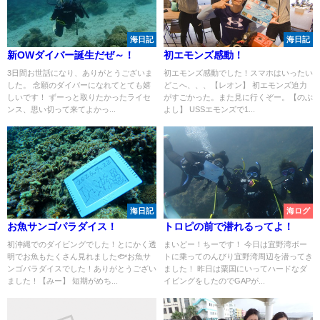
海日記
海日記
新OWダイバー誕生だぜ～！
初エモンズ感動！
3日間お世話になり、ありがとうございま
初エモンズ感動でした！スマホはいったい
した。 念願のダイバーになれてとても嬉
どこへ、、、【レオン】 初エモンズ迫力
しいです！ ずーっと取りたかったライセ
がすごかった。また見に行くぞー。【のぶ
ンス、思い切って来てよかっ...
よし】 USSエモンズで1...
海日記
海ログ
お魚サンゴパラダイス！
トロピの前で潜れるってよ！
初沖縄でのダイビングでした！とにかく透
まいどー！ちーです！ 今日は宜野湾ボー
明でお魚もたくさん見れました🐟お魚サ
トに乗ってのんびり宜野湾周辺を潜ってき
ンゴパラダイスでした！ありがとうござい
ました！ 昨日は粟国にいってハードなダ
ました！【みー】 短期がめち...
イビングをしたのでGAPが...