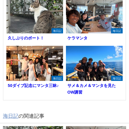
海日記
海日記
久しぶりのボート！
ケラマンタ
海日記
海日記
50ダイブ記念にマンタ三昧♪
サメ＆カメ＆マンタを見た
OW講習
海日記
の関連記事