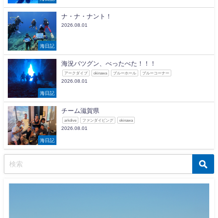
ナ・ナ・ナント！
2026.08.01
海日記
海況バツグン、べったべた！！！
アークダイブ
okinawa
ブルーホール
ブルーコーナー
2026.08.01
海日記
チーム滋賀県
arkdive
ファンダイビング
okinawa
2026.08.01
海日記