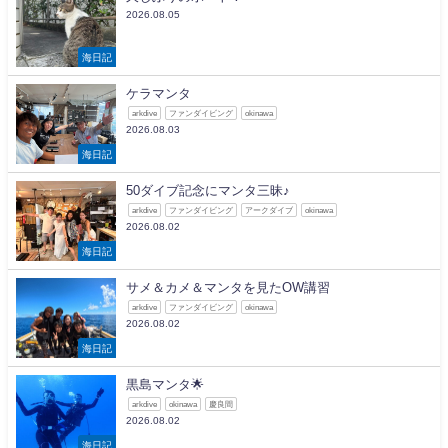
2026.08.05
海日記
ケラマンタ
arkdive
ファンダイビング
okinawa
2026.08.03
海日記
50ダイブ記念にマンタ三昧♪
arkdive
ファンダイビング
アークダイブ
okinawa
2026.08.02
海日記
サメ＆カメ＆マンタを見たOW講習
arkdive
ファンダイビング
okinawa
2026.08.02
海日記
黒島マンタ🌟
arkdive
okinawa
慶良間
2026.08.02
海日記