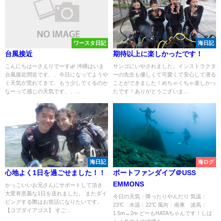
ワースタ日記
海日記
台風接近
期待以上に楽しかったです！
こんにちはーさえりでーす🌿 沖縄はいま
サンゴにいやされました。インストラクタ
台風接近間近です、、今日になってようや
ーの先生も優しくて可愛くて安心して潜る
く天気が荒れてきて、もう少しでくるのか
ことができました！めちゃくちゃ楽しかっ
なーって感じの天気です、、...
たです！ありがとうございま...
海日記
海ログ
心地よく1日を過ごせました！！
ボートファンダイブ＠USS
EMMONS
かっこいいお兄さんにサポートして頂き
大変有意義な1日を送れました。 またダイ
今日の天気：降ったりやんだり 気温：
ビングする際はお世話になりたいです。
23℃ 水温：22℃ 風向：南東 波高：
【コブダイアゴス】 すご...
1.5m→2m どーもHATAちゃんです！しば