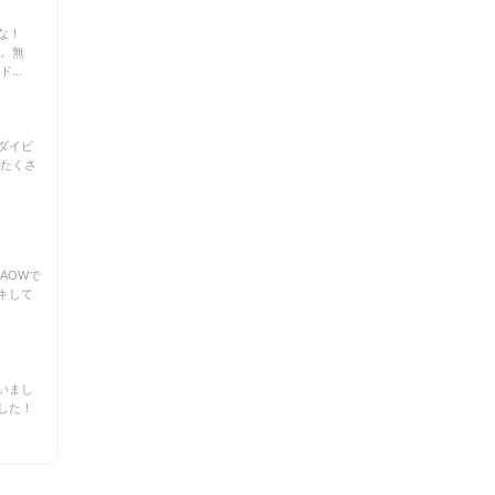
な！
た。無
...
ダイビ
てたくさ
AOWで
キして
！
いまし
した！