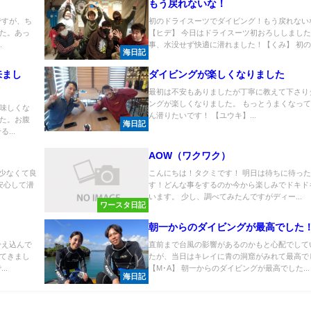
もう戻れないな！
ですが、ち
初のドライスーツでダイビング！もう戻れない
た。あっ
【ヒデ】 今日はドライスーツ初おろししまし
.
事、水没せず快適に潜れました！【くみ】 初のド
海日記
来まし
ダイビングが楽しくなりました
最初は不安もありましたが丁寧に教えて下さり
ングが楽しくなりました。 もっとうまくなっ
味しくな
ん潜りたいです！ 【ユウキ】...
た。お腹
海日記
...
AOW（ワクワク）
が少なくて良
こんにちは！タクミです！ 明日は待ちに待った
安心して潜
す！どんな事をするのか今から楽しみでドキド
います。 少し、調べてみたんですがディー...
ワースタ日記
朝一からのダイビングが最高でした
冷え込んで
直前まで台風の影響があるのかもと心配でして
てきまし
たが、当日はキレイに青の洞窟がみれて最高で
..
【M･A】 朝一からのダイビングが最高でした...
海日記