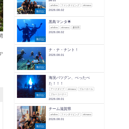
arkdive
ファンダイビング
okinawa
2026.08.02
海日記
黒島マンタ🌟
arkdive
okinawa
慶良間
2026.08.02
間
海日記
ナ・ナ・ナント！
か
2026.08.01
海日記
海況バツグン、べったべ
た！！！
アークダイブ
okinawa
ブルーホール
ブルーコーナー
海日記
2026.08.01
チーム滋賀県
arkdive
ファンダイビング
okinawa
2026.08.01
海日記