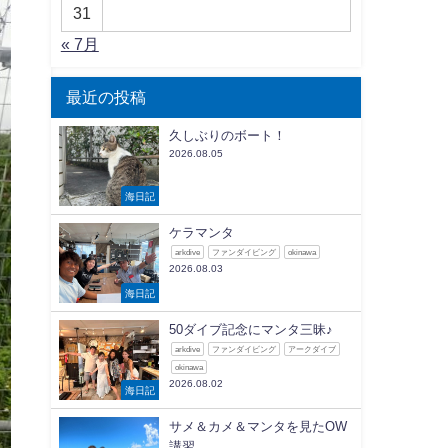
31
« 7月
最近の投稿
久しぶりのボート！
2026.08.05
海日記
ケラマンタ
arkdive
ファンダイビング
okinawa
2026.08.03
海日記
50ダイブ記念にマンタ三昧♪
arkdive
ファンダイビング
アークダイブ
okinawa
2026.08.02
海日記
サメ＆カメ＆マンタを見たOW
講習