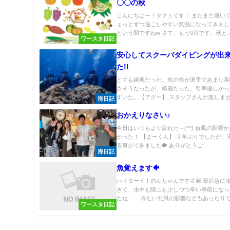
〇〇の秋
こんにちはー！タクミです！ まだまだ暑い
ょっとずつ過ごしやすい気温になってきまし
という間ですねw さて、もう9月です。秋と..
ワースタ日記
安心してスクーバダイビングが出
た!!
とても綺麗だった。魚の色が派手であまり美
さそうだったが、綺麗だった。引率優しかっ
すいた。【アグー】 スタッフさんが楽しませる
海日記
おかえりなさい♪
今日はいつもより疲れた～(^^) 台風の影響
かった！ 【まーくん】 ３年ぶりでしたが、
る事ができました🐡 ありがとうご...
海日記
魚覚えます🐠
ハイターイ！のんちゃんです🤙🏽 最近急に
きて、水中も陸上も少しづつ辛い季節になっ
たね…… 冷たい北風の影響などもあったりで.
ワースタ日記