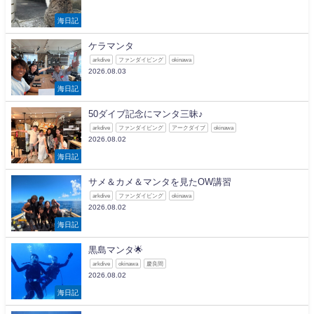
海日記
ケラマンタ
arkdive
ファンダイビング
okinawa
2026.08.03
海日記
50ダイブ記念にマンタ三昧♪
arkdive
ファンダイビング
アークダイブ
okinawa
2026.08.02
海日記
サメ＆カメ＆マンタを見たOW講習
arkdive
ファンダイビング
okinawa
2026.08.02
海日記
黒島マンタ🌟
arkdive
okinawa
慶良間
2026.08.02
海日記