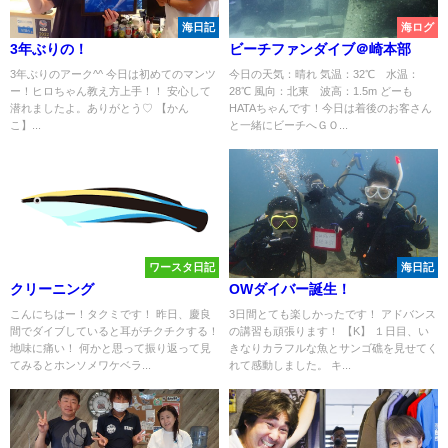
海日記
海ログ
3年ぶりの！
ビーチファンダイブ＠崎本部
3年ぶりのアーク^^ 今日は初めてのマンツ
今日の天気：晴れ 気温：32℃ 水温：
ー！ヒロちゃん教え方上手！！ 安心して
28℃ 風向：北東 波高：1.5m どーも
潜れましたよ。ありがとう♡ 【かん
HATAちゃんです！今日は着後のお客さん
こ】...
と一緒にビーチへＧＯ...
ワースタ日記
海日記
クリーニング
OWダイバー誕生！
こんにちはー！タクミです！ 昨日、慶良
3日間とても楽しかったです！ アドバンス
間でダイブしていると耳がチクチクする！
の講習も頑張ります！ 【K】 １日目、い
地味に痛い！ 何かと思って振り返って見
きなりカラフルな魚とサンゴ礁を見せてく
てみるとホンソメワケベラ...
れて感動しました。 キ...