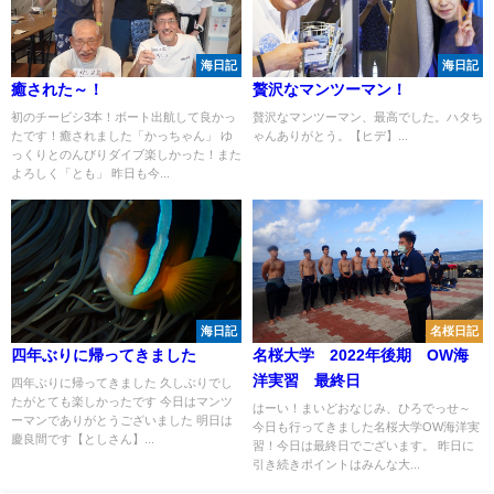
海日記
海日記
癒された～！
贅沢なマンツーマン！
初のチービシ3本！ボート出航して良かっ
贅沢なマンツーマン、最高でした。ハタち
たです！癒されました「かっちゃん」 ゆ
ゃんありがとう。【ヒデ】...
っくりとのんびりダイブ楽しかった！また
よろしく「とも」 昨日も今...
海日記
名桜日記
四年ぶりに帰ってきました
名桜大学 2022年後期 OW海
洋実習 最終日
四年ぶりに帰ってきました 久しぶりでし
たがとても楽しかったです 今日はマンツ
はーい！まいどおなじみ、ひろでっせ～
ーマンでありがとうございました 明日は
今日も行ってきました名桜大学OW海洋実
慶良間です【としさん】...
習！今日は最終日でございます。 昨日に
引き続きポイントはみんな大...