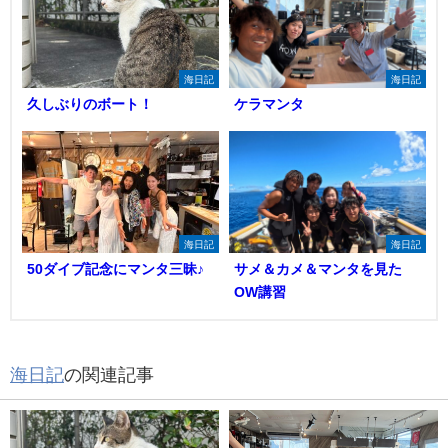
海日記
海日記
久しぶりのボート！
ケラマンタ
海日記
海日記
50ダイブ記念にマンタ三昧♪
サメ＆カメ＆マンタを見た
OW講習
海日記
の関連記事