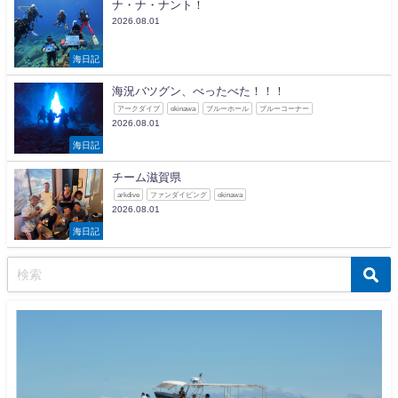
ナ・ナ・ナント！
2026.08.01
海日記
海況バツグン、べったべた！！！
アークダイブ
okinawa
ブルーホール
ブルーコーナー
2026.08.01
海日記
チーム滋賀県
arkdive
ファンダイビング
okinawa
2026.08.01
海日記