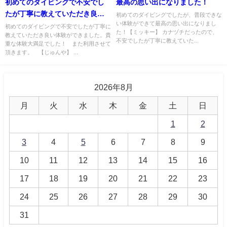
初めてのダイビングで不安でし
最高の思い出になりました！
たが丁寧に教えていただき良い
初めてのダイビングでしたが、普段できな
い体験ができて最高の思い出になりまし
体験ができました。
初めてのダイビングで不安でしたが丁寧に
た！【ミッキー】 カナヅチだったので、
教えていただき良い体験ができました。貴
不安でしたが丁寧に教えていた...
重な体験大満足でした！ また利用させて
頂きます。 【じゅんや】 ...
2026年8月
月
火
水
木
金
土
日
1
2
3
4
5
6
7
8
9
10
11
12
13
14
15
16
17
18
19
20
21
22
23
24
25
26
27
28
29
30
31