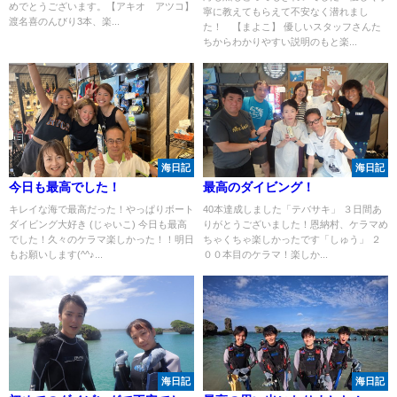
めでとうございます。【アキオ アツコ】
寧に教えてもらえて不安なく潜れまし
渡名喜のんびり3本、楽...
た！ 【まよこ】 優しいスタッフさんた
ちからわかりやすい説明のもと楽...
海日記
海日記
今日も最高でした！
最高のダイビング！
キレイな海で最高だった！やっぱりボート
40本達成しました「テバサキ」 ３日間あ
ダイビング大好き (じゃいこ) 今日も最高
りがとうございました！恩納村、ケラマめ
でした！久々のケラマ楽しかった！！明日
ちゃくちゃ楽しかったです「しゅう」 ２
もお願いします(^^♪...
００本目のケラマ！楽しか...
海日記
海日記