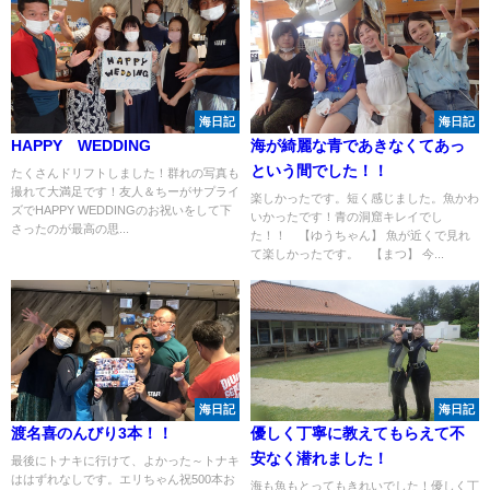
海日記
海日記
HAPPY WEDDING
海が綺麗な青であきなくてあっ
という間でした！！
たくさんドリフトしました！群れの写真も
撮れて大満足です！友人＆ちーがサプライ
楽しかったです。短く感じました。魚かわ
ズでHAPPY WEDDINGのお祝いをして下
いかったです！青の洞窟キレイでし
さったのが最高の思...
た！！ 【ゆうちゃん】 魚が近くで見れ
て楽しかったです。 【まつ】 今...
海日記
海日記
渡名喜のんびり3本！！
優しく丁寧に教えてもらえて不
安なく潜れました！
最後にトナキに行けて、よかった～トナキ
ははずれなしです。エリちゃん祝500本お
海も魚もとってもきれいでした！優しく丁