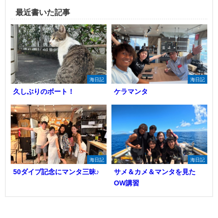
最近書いた記事
海日記
海日記
久しぶりのボート！
ケラマンタ
海日記
海日記
50ダイブ記念にマンタ三昧♪
サメ＆カメ＆マンタを見た
OW講習