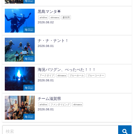
海日記
黒島マンタ🌟
arkdive
okinawa
慶良間
2026.08.02
海日記
ナ・ナ・ナント！
2026.08.01
海日記
海況バツグン、べったべた！！！
アークダイブ
okinawa
ブルーホール
ブルーコーナー
2026.08.01
海日記
チーム滋賀県
arkdive
ファンダイビング
okinawa
2026.08.01
海日記