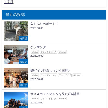
« 7月
最近の投稿
久しぶりのボート！
2026.08.05
海日記
ケラマンタ
arkdive
ファンダイビング
okinawa
2026.08.03
海日記
50ダイブ記念にマンタ三昧♪
arkdive
ファンダイビング
アークダイブ
okinawa
2026.08.02
海日記
サメ＆カメ＆マンタを見たOW講習
arkdive
ファンダイビング
okinawa
2026.08.02