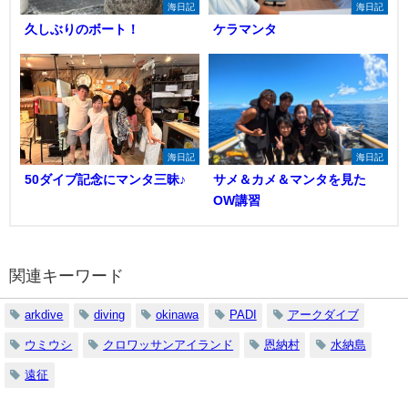
海日記
海日記
久しぶりのボート！
ケラマンタ
海日記
海日記
50ダイブ記念にマンタ三昧♪
サメ＆カメ＆マンタを見た
OW講習
関連キーワード
arkdive
diving
okinawa
PADI
アークダイブ
ウミウシ
クロワッサンアイランド
恩納村
水納島
遠征