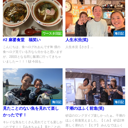
ワースタ日記
海日記
#2 麻婆食堂 福笑い
人生水没(笑)
こんにちは、食べログれおんです🌺 僕の
人生水没【さか】...
食べログ見ている方なら分かると思います
が、2回目となる同じ飯屋に行ってきちゃ
いましたー！！！🙌 今回も...
海日記
海日記
見たことのない魚を見れて楽し
干潮のほふく前進(笑)
かったです！
砂辺のロングダイブ楽しかったぁ。干潮の
ほふく前進笑えました。【くみ】 砂辺2本
キレイな魚をたくさん見れてとても楽しか
楽しく潜れた！【ヒデ】 みんなでほふく
ったです！！【みきちゃん】 見たことの