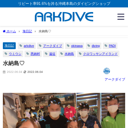
リピート率91.6%を誇る沖縄本島のダイビングショップ
ホーム
海日記
水納島♡
海日記
arkdive
アークダイブ
okinawa
diving
PADI
ウミウシ
恩納村
遠征
水納島
クロワッサンアイランド
水納島♡
2022.06.04
2022.06.04
アークダイブ