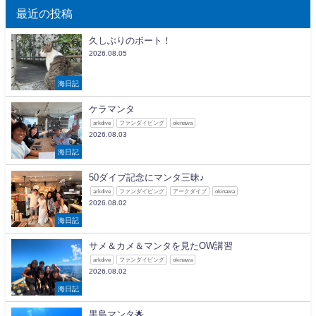
最近の投稿
久しぶりのボート！
2026.08.05
海日記
ケラマンタ
arkdive
ファンダイビング
okinawa
2026.08.03
海日記
50ダイブ記念にマンタ三昧♪
arkdive
ファンダイビング
アークダイブ
okinawa
2026.08.02
海日記
サメ＆カメ＆マンタを見たOW講習
arkdive
ファンダイビング
okinawa
2026.08.02
海日記
黒島マンタ🌟