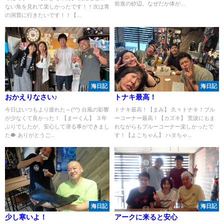
前進の砂辺。なぜだか体が...
ない魚を見れて楽しかったです！！次は青
の洞窟に行きたいです！！【...
海日記
海日記
おかえりなさい♪
トナキ最高！
今日はいつもより疲れた～(^^) 台風の影響
トナキ最高！【まみ】 久々トナキ！ブル
が少なくて良かった！ 【まーくん】 ３年
ーコーナー最高！【カズキ】 荒波にもま
ぶりでしたが、安心して潜る事ができまし
れながらもブルーコーナー楽しかったで
た🐡 ありがとうご...
す！【よこちゃん】 ハタちゃ...
海日記
海日記
少し寒いよ！
アークに来ると安心