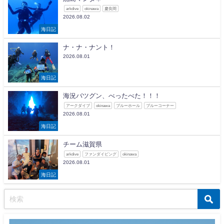
arkdive
okinawa
慶良間
2026.08.02
海日記
ナ・ナ・ナント！
2026.08.01
海日記
海況バツグン、べったべた！！！
アークダイブ
okinawa
ブルーホール
ブルーコーナー
2026.08.01
海日記
チーム滋賀県
arkdive
ファンダイビング
okinawa
2026.08.01
海日記