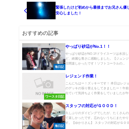
緊張したけど初めから最後までお兄さん優
安心しました！
おすすめの記事
やっぱり砂辺がNo.1！！
やっぱり砂辺がNO.1‼ドライスーツは水没
ど、綺麗な青さに感動しました。【ジュンジ
日間楽しかったです！ソフトコーラルの...
海日記
レジェンド作業！
こんにちはー！ズッキーです！ 本日はレジ
のデッキの張り替えをしてきましたー！午前
出ていて気持ちよく作業をしていましたが午後.
ワースタ日記
スタッフの対応がＧＯＯＤ！
久しぶりのダイビングでしたが、たくさんの
て楽しかったです。忘れないうちにまたやり
す。【ゆかりさん】 スタッフの対応がＧＯＯＤ
海日記