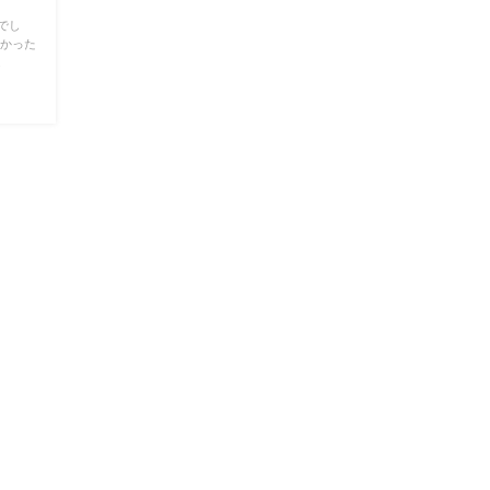
でし
良かった
.