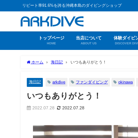
リピート率91.6%を誇る沖縄本島のダイビングショップ
トップページ
当店について
体験ダイビ
HOME
ABOUT US
DISCOVER DIV
ホーム
海日記
いつもありがとう！
海日記
arkdive
ファンダイビング
okinawa
いつもありがとう！
2022.07.28
2022.07.28