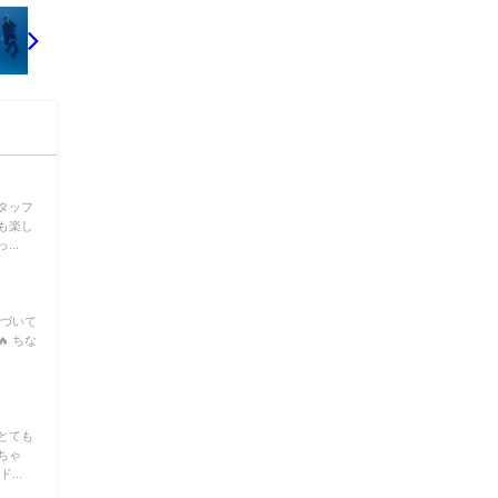
タッフ
も楽し
..
近づいて
 ちな
！
とても
ちゃ
...