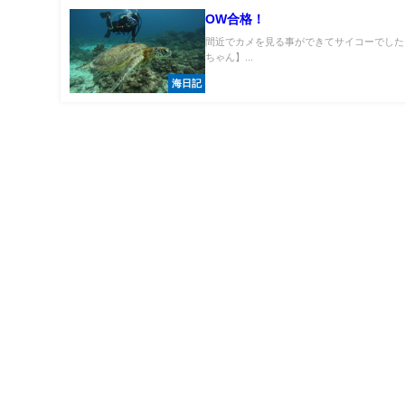
OW合格！
間近でカメを見る事ができてサイコーでした
ちゃん】...
海日記