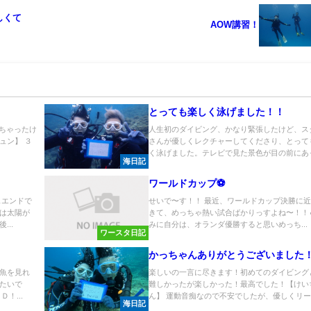
しくて
AOW講習！
とっても楽しく泳げました！！
しちゃったけ
人生初のダイビング、かなり緊張したけど、ス
ュン】 ３
さんが優しくレクチャーしてくださり、とって
く泳げました。テレビで見た景色が目の前にあっ.
海日記
ワールドカップ⚽️
ェエンドで
せいで〜す！！ 最近、ワールドカップ決勝に
は太陽が
きて、めっちゃ熱い試合ばかりっすよね〜！！
..
みに自分は、オランダ優勝すると思いめっち...
ワースタ日記
かっちゃんありがとうございました
魚を見れ
楽しいの一言に尽きます！初めてのダイビング
たいで
難しかったが楽しかった！最高でした！【けい
！...
ん】 運動音痴なので不安でしたが、優しくリード
海日記