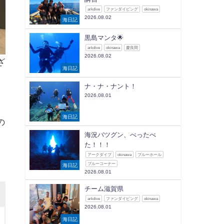
arkdive
ファンダイビング
okinawa
2026.08.02
海日記
黒島マンタ🌟
arkdive
okinawa
慶良間
2026.08.02
ざ
海日記
ナ・ナ・ナント！
2026.08.01
海日記
の
海況バツグン、べったべ
た！！！
アークダイブ
okinawa
ブルーホール
ブルーコーナー
海日記
2026.08.01
チーム滋賀県
arkdive
ファンダイビング
okinawa
2026.08.01
海日記