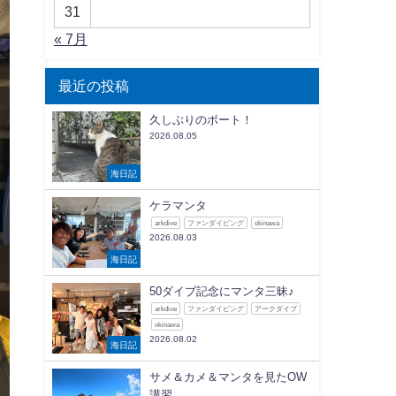
31
« 7月
最近の投稿
久しぶりのボート！
2026.08.05
海日記
ケラマンタ
arkdive
ファンダイビング
okinawa
2026.08.03
海日記
50ダイブ記念にマンタ三昧♪
arkdive
ファンダイビング
アークダイブ
okinawa
2026.08.02
海日記
サメ＆カメ＆マンタを見たOW
講習