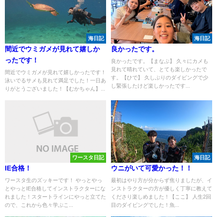
海日記
海日記
間近でウミガメが見れて嬉しか
良かったです。
ったです！
良かったです。【まなぶ】 久々にカメも
見れて晴れていて、とても楽しかったで
間近でウミガメが見れて嬉しかったです！
す。【ひで】 久しぶりのダイビングで少
泳いでるサメも見れて満足でした！一日あ
し緊張したけど楽しかったです...
りがとうございました！【むかちゃん】...
ワースタ日記
海日記
IE合格！
ウニがいて可愛かった！！
ワースタ生のズッキーです！ やっとやっ
最初はやり方が分からず焦りましたが、イ
とやっとIE合格してインストラクターにな
ンストラクターの方が優しく丁寧に教えて
れました！スタートラインにやっと立てた
くださり楽しめました！【ここ】 人生2回
ので、これから色々学ぶこ...
目のダイビングでした！魚...