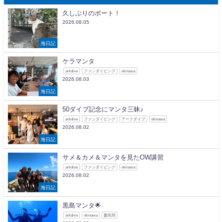
久しぶりのボート！
2026.08.05
海日記
ケラマンタ
arkdive
ファンダイビング
okinawa
2026.08.03
海日記
50ダイブ記念にマンタ三昧♪
arkdive
ファンダイビング
アークダイブ
okinawa
2026.08.02
海日記
サメ＆カメ＆マンタを見たOW講習
arkdive
ファンダイビング
okinawa
2026.08.02
海日記
黒島マンタ🌟
arkdive
okinawa
慶良間