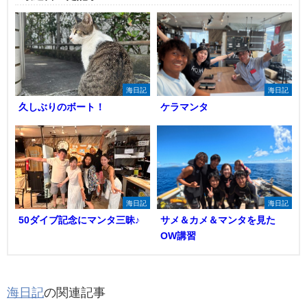
海日記
海日記
久しぶりのボート！
ケラマンタ
海日記
海日記
50ダイブ記念にマンタ三昧♪
サメ＆カメ＆マンタを見た
OW講習
海日記
の関連記事