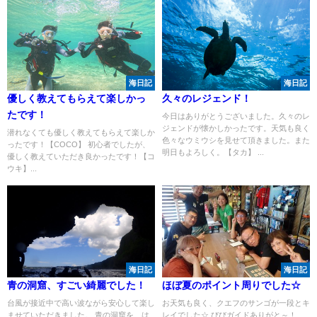
海日記
海日記
優しく教えてもらえて楽しかっ
久々のレジェンド！
たです！
今日はありがとうございました。久々のレ
ジェンドが懐かしかったです。天気も良く
潜れなくても優しく教えてもらえて楽しか
色々なウミウシを見せて頂きました。また
ったです！【COCO】 初心者でしたが、
明日もよろしく。【タカ】 ...
優しく教えていただき良かったです！【コ
ウキ】...
海日記
海日記
青の洞窟、すごい綺麗でした！
ほぼ夏のポイント周りでした☆
台風が接近中で高い波ながら安心して楽し
お天気も良く、クエフのサンゴが一段とキ
ませていただきました。 青の洞窟を、は
レイでした☆ びびガイドありがと～！