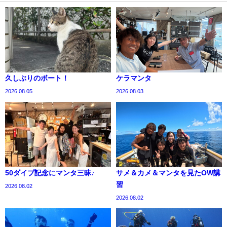
久しぶりのボート！
ケラマンタ
2026.08.05
2026.08.03
50ダイブ記念にマンタ三昧♪
サメ＆カメ＆マンタを見たOW講
習
2026.08.02
2026.08.02