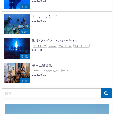
2026.08.02
海日記
ナ・ナ・ナント！
2026.08.01
海日記
海況バツグン、べったべた！！！
アークダイブ
okinawa
ブルーホール
ブルーコーナー
2026.08.01
海日記
チーム滋賀県
arkdive
ファンダイビング
okinawa
2026.08.01
海日記