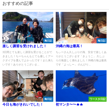
おすすめの記事
海日記
海日記
楽しく講習を受けれました！
沖縄の海は最高！
3日間とても楽しく講習を受けることがで
ちぃーさん久しぶりの海、安全で楽しくあ
きました！ちーちゃんもとても優しくアー
りがとうございます「きょうこ」 久しぶ
クダイブを選んでよかったです！また来た
りの海楽しく潜れました！沖縄の海は最高
いです！ありがとうございま...
です「よっしー」 のんびり...
海日記
ワースタ日記
今日も海がきれいでした！
初マンタ〜〜🔥🔥