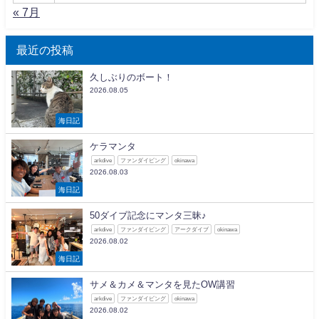
« 7月
最近の投稿
久しぶりのボート！
2026.08.05
海日記
ケラマンタ
arkdive
ファンダイビング
okinawa
2026.08.03
海日記
50ダイブ記念にマンタ三昧♪
arkdive
ファンダイビング
アークダイブ
okinawa
2026.08.02
海日記
サメ＆カメ＆マンタを見たOW講習
arkdive
ファンダイビング
okinawa
2026.08.02