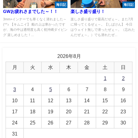
海日記
海日記
GWお疲れさまでした～！！
楽しさ盛り盛り！
3mm+インナーでも寒くなく潜れました～
楽しさ盛り盛りで最高だぜぇ～。また7月
(^^♪ 【キムニイ】 船の上は寒かったです
に帰ってくるぜぇ～。【しばけん】 今日
が、海の中は透明度も高く初沖縄ダイビン
はウェイト無しで潜ったぜぇ～。（忘れた
グ 楽しめました！...
んだぜぇ～。）でも潜れたぜ...
2026年8月
月
火
水
木
金
土
日
1
2
3
4
5
6
7
8
9
10
11
12
13
14
15
16
17
18
19
20
21
22
23
24
25
26
27
28
29
30
31