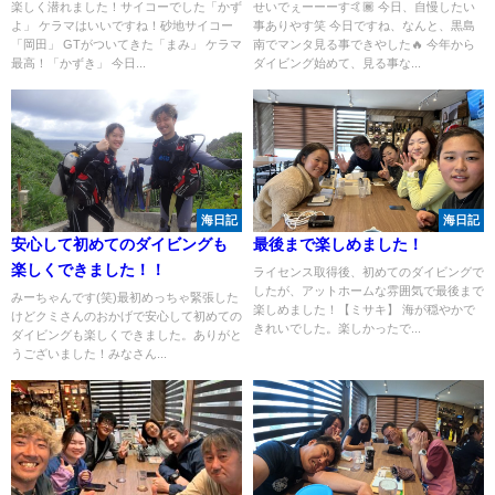
楽しく潜れました！サイコーでした「かず
せいでぇーーーす🤙🏾 今日、自慢したい
よ」 ケラマはいいですね！砂地サイコー
事ありやす笑 今日ですね、なんと、黒島
「岡田」 GTがついてきた「まみ」 ケラマ
南でマンタ見る事できやした🔥 今年から
最高！「かずき」 今日...
ダイビング始めて、見る事な...
海日記
海日記
安心して初めてのダイビングも
最後まで楽しめました！
楽しくできました！！
ライセンス取得後、初めてのダイビングで
したが、アットホームな雰囲気で最後まで
みーちゃんです(笑)最初めっちゃ緊張した
楽しめました！【ミサキ】 海が穏やかで
けどクミさんのおかげで安心して初めての
きれいでした。楽しかったで...
ダイビングも楽しくできました。ありがと
うございました！みなさん...