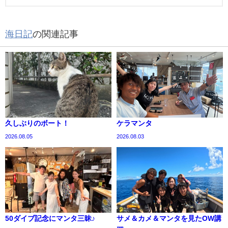
海日記
の関連記事
久しぶりのボート！
ケラマンタ
2026.08.05
2026.08.03
50ダイブ記念にマンタ三昧♪
サメ＆カメ＆マンタを見たOW講