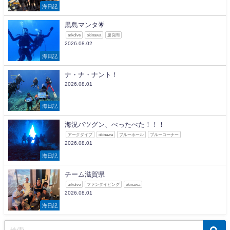
海日記
黒島マンタ🌟
arkdive
okinawa
慶良間
2026.08.02
海日記
ナ・ナ・ナント！
2026.08.01
海日記
海況バツグン、べったべた！！！
アークダイブ
okinawa
ブルーホール
ブルーコーナー
2026.08.01
海日記
チーム滋賀県
arkdive
ファンダイビング
okinawa
2026.08.01
海日記