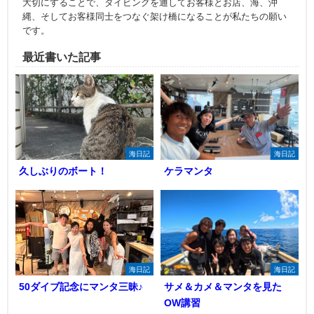
大切にすることで、ダイビングを通してお客様とお店、海、沖
縄、そしてお客様同士をつなぐ架け橋になることが私たちの願い
です。
最近書いた記事
海日記
海日記
久しぶりのボート！
ケラマンタ
海日記
海日記
50ダイブ記念にマンタ三昧♪
サメ＆カメ＆マンタを見た
OW講習