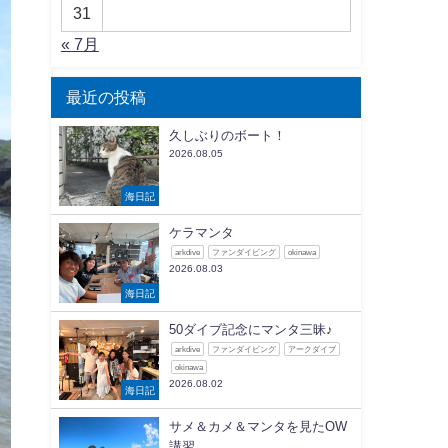
31
« 7月
最近の投稿
久しぶりのボート！
2026.08.05
海日記
ケラマンタ
arkdive
ファンダイビング
okinawa
2026.08.03
海日記
50ダイブ記念にマンタ三昧♪
arkdive
ファンダイビング
アークダイブ
okinawa
2026.08.02
海日記
サメ＆カメ＆マンタを見たOW
講習