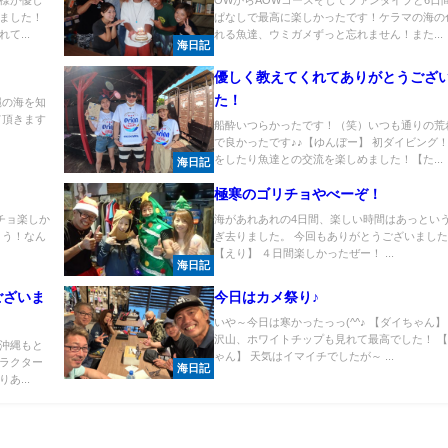
ました！
ぱなしで最高に楽しかったです！ケラマの海の
て...
れる魚達、ウミガメずっと忘れません！また...
海日記
優しく教えてくれてありがとうござ
た！
縄の海を知
て頂きます
船酔いつらかったです！（笑）いつも通りの荒
で良かったです♪♪【ゆんぼー】 初ダイビング
をしたり魚達との交流を楽しめました！【た...
海日記
極寒のゴリチョやべーぞ！
チョ楽しか
海があれあれの4日間、楽しい時間はあっという
とう！なん
ぎ去りました。 今回もありがとうございました
【えり】 ４日間楽しかったぜー！ ...
海日記
ございま
今日はカメ祭り♪
いや～今日は寒かったっっ(^^♪ 【ダイちゃん】
沢山、ホワイトチップも見れて最高でした！ 
沖縄もと
ゃん】 天気はイマイチでしたが～ ...
ラクター
海日記
あ...