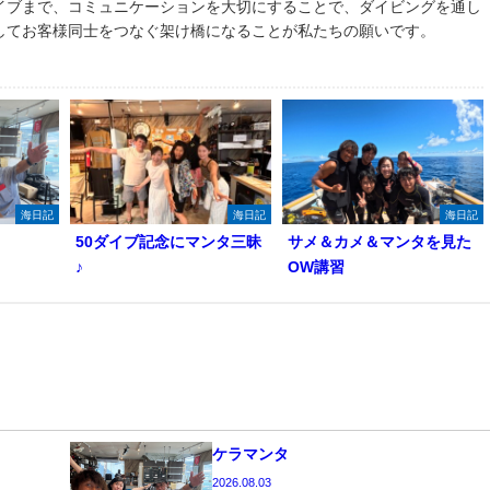
イブまで、コミュニケーションを大切にすることで、ダイビングを通し
してお客様同士をつなぐ架け橋になることが私たちの願いです。
海日記
海日記
海日記
50ダイブ記念にマンタ三昧
サメ＆カメ＆マンタを見た
♪
OW講習
ケラマンタ
2026.08.03