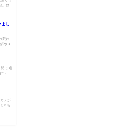
色、群
いまし
れ荒れ
！餌やり
間に 過
(^^♪
 カメが
【ミネち