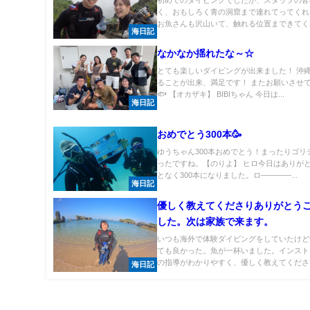
く、おもしろく青の洞窟まで連れてってくれ
お魚さんも沢山いて、触れる位置まできてくれ
海日記
なかなか揺れたな～☆
とても楽しいダイビングが出来ました！ 沖
ることが出来、満足です！ またお願いさせ
🐟 【オカザキ】 BIBIちゃん 今日は...
海日記
おめでとう300本🥳
ゆうちゃん300本おめでとう！まったりゴリ
ったですね。【のりよ】 ヒロ今日はありが
となく300本になりました。ロ――――...
海日記
優しく教えてくださりありがとう
した。次は家族で来ます。
いつも海外で体験ダイビングをしていたけど
ても良かった。魚が一杯いました。インスト
の指導がわかりやすく、優しく教えてくださり
海日記