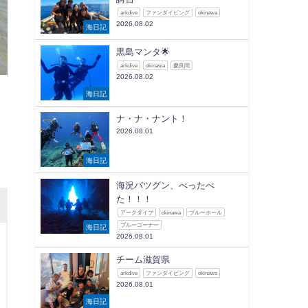
arkdive
ファンダイビング
okinawa
2026.08.02
海日記
黒島マンタ🌟
arkdive
okinawa
慶良間
2026.08.02
海日記
ナ・ナ・ナント！
2026.08.01
海日記
海況バツグン、べったべ
た！！！
アークダイブ
okinawa
ブルーホール
ブルーコーナー
海日記
2026.08.01
チーム滋賀県
arkdive
ファンダイビング
okinawa
2026.08.01
海日記